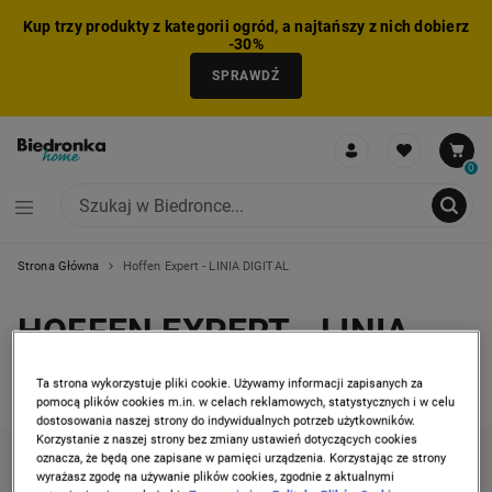
Kup trzy produkty z kategorii ogród, a najtańszy z nich dobierz
-30%
SPRAWDŹ
0
Strona Główna
Hoffen Expert - LINIA DIGITAL
NIE MOŻNA BYŁO DODAĆ CAŁEGO ZESTAWU DO KOSZYKA
ZMNIEJSZONO LICZBĘ PRODUKTÓW
USUNIĘTO PRODUKT Z KOSZYKA
DODANO PRODUKT DO KOSZYKA
ZESTAW DODANY DO KOSZYKA
HOFFEN EXPERT - LINIA
DIGITAL
Ta strona wykorzystuje pliki cookie. Używamy informacji zapisanych za
3 produkty
pomocą plików cookies m.in. w celach reklamowych, statystycznych i w celu
dostosowania naszej strony do indywidualnych potrzeb użytkowników.
Korzystanie z naszej strony bez zmiany ustawień dotyczących cookies
oznacza, że będą one zapisane w pamięci urządzenia. Korzystając ze strony
KATEGORIE
FILTRUJ
SORTUJ
wyrażasz zgodę na używanie plików cookies, zgodnie z aktualnymi