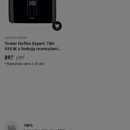
HOFFEN EXPERT
Toster Hoffen Expert, 780-
930 W, z funkcją rozmrażania,
czarny
89
*
00
179
00
zł
zł
Najniższa cena z 30 dni
100%