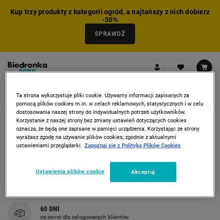
Kup trzy produkty z kategorii ogród, a najtańszy z nich dobierz
-30%
SPRAWDŹ
0
Ta strona wykorzystuje pliki cookie. Używamy informacji zapisanych za
pomocą plików cookies m.in. w celach reklamowych, statystycznych i w celu
dostosowania naszej strony do indywidualnych potrzeb użytkowników.
Korzystanie z naszej strony bez zmiany ustawień dotyczących cookies
NIE MOŻNA BYŁO DODAĆ CAŁEGO ZESTAWU DO KOSZYKA
ZMNIEJSZONO LICZBĘ PRODUKTÓW
USUNIĘTO PRODUKT Z KOSZYKA
DODANO PRODUKT DO KOSZYKA
ZESTAW DODANY DO KOSZYKA
oznacza, że będą one zapisane w pamięci urządzenia. Korzystając ze strony
wyrażasz zgodę na używanie plików cookies, zgodnie z aktualnymi
ustawieniami przeglądarki.
Zapoznaj się z Polityką Plików Cookies
100%
bezpieczne płatności z PAYU
Ustawienia plików cookie
Akceptuj
CZAS REALIZACJI
Szacowany czas dostawy 1-3 dni robocze
60 DNI
na zwrot dla zalogowanych klientów