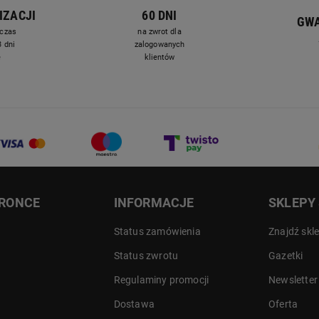
IZACJI
60 DNI
GW
czas
na zwrot dla
 dni
zalogowanych
e
klientów
DRONCE
INFORMACJE
SKLEPY
Status zamówienia
Znajdź skl
Status zwrotu
Gazetki
Regulaminy promocji
Newsletter
Dostawa
Oferta