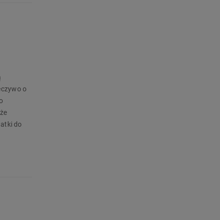
ą
eczywo o
o
kże
atki do
 maszyny
kładem
ypieków w