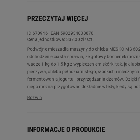
PRZECZYTAJ WIĘCEJ
ID
670946
EAN 5902934838870
Cena jednostkowa:
337,00 zł/szt.
Podwójne mieszadła maszyny do chleba MESKO MS 6022 
odchodzenie ciasta sprawia, że gotowy bochenek można
wadze 1 kg do 1,5 kg z wypieczeniem skórki tak, jak lu
pieczywa, chleba pełnoziarnistego, słodkich i mlecznyc
fermentowania jogurtu i przyrządzania dżemów. Dzięki f
niego można przygotować dokładnie wtedy, kiedy są po
Praktyczne udogodnienia, takie jak okienko w pokrywie, 
do chleba jest wyjątkowo wygodna. MESKO MS 6022 poz
chleba. To urządzenie, które łączy w sobie funkcjonal
domowym zaciszu. Zamów produkt już dziś w Biedronk
INFORMACJE O PRODUKCIE
Główne cechy: