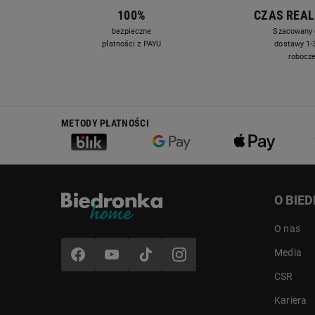
100%
CZAS REAL
bezpieczne
Szacowany 
płatności z PAYU
dostawy 1-3
robocz
METODY PŁATNOŚCI
O BIE
O nas
Media
CSR
Kariera