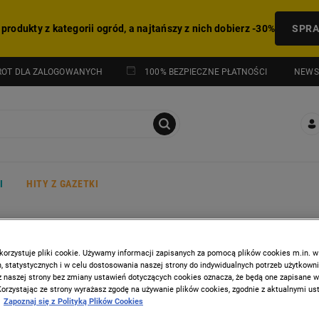
 produkty z kategorii ogród, a najtańszy z nich dobierz -30%
SPR
NEWS
ROT DLA ZALOGOWANYCH
100% BEZPIECZNE PŁATNOŚCI
I
HITY Z GAZETKI
nne urządzenia
Maszyna do chleba Mesko MS 6022, 850 W, 15 prog
korzystuje pliki cookie. Używamy informacji zapisanych za pomocą plików cookies m.in. w
 statystycznych i w celu dostosowania naszej strony do indywidualnych potrzeb użytkown
MESKO
z naszej strony bez zmiany ustawień dotyczących cookies oznacza, że będą one zapisane 
Maszyna do chleba Mesko
Korzystając ze strony wyrażasz zgodę na używanie plików cookies, zgodnie z aktualnymi u
Zapoznaj się z Polityką Plików Cookies