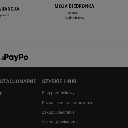
MOJA BIEDRONKA
ARANCJA
program
jakości
lojalnościowy
 STACJONARNE
SZYBKIE LINKI
ep
Blog poradnikowy
Razem przeciw marnowaniu
Zakupy Biedronka
Segreguj świadomie