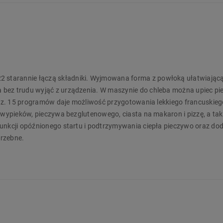
starannie łączą składniki. Wyjmowana forma z powłoką ułatwiając
 bez trudu wyjąć z urządzenia. W maszynie do chleba można upiec pi
bisz. 15 programów daje możliwość przygotowania lekkiego francuskieg
h wypieków, pieczywa bezglutenowego, ciasta na makaron i pizzę, a ta
unkcji opóźnionego startu i podtrzymywania ciepła pieczywo oraz dod
trzebne.
wyświetlacz LCD i intuicyjny panel sterowania, sprawiają, że obsługa
wala odkryć przyjemność domowego wypieku i pełną kontrolę nad s
ność, niezawodność i możliwość tworzenia zdrowych, aromatycznych w
a Home!