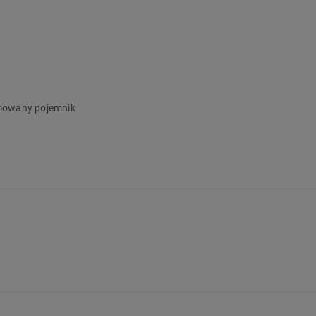
mperatury
do 1,5 kg
jmowany pojemnik
, fermentowania jogurtu i przygotowania dżemu
trukcja, szczegóły produktu):