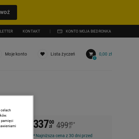
AWDŹ
LETTER
KONTAKT
KONTO MOJA BIEDRONKA
Moje konto
Lista życzeń
0,00 zł
0
ramów, czarna
 celach
ików.
337
w pamięci
00
499
00
*
 MS
zł
stawieniami
zł
Najniższa cena z 30 dni przed