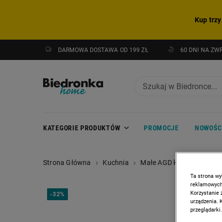
Kup trzy
DARMOWA DOSTAWA OD 199 ZŁ
60 DNI NA ZW
KATEGORIE PRODUKTÓW
PROMOCJE
NOWOŚC
Strona Główna
Kuchnia
Małe AGD kuchenne
I
Ta strona wy
reklamowych,
Korzystanie 
-
32%
urządzenia. 
przeglądarki.