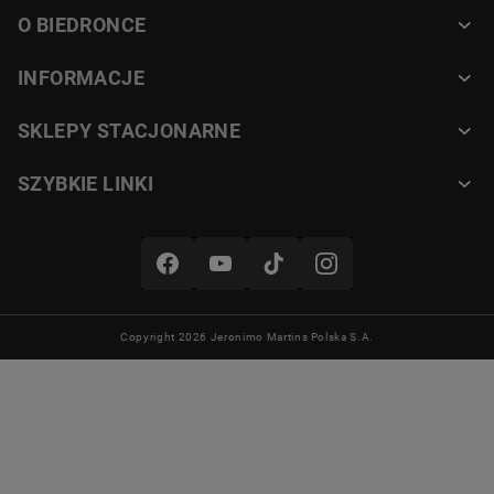
O BIEDRONCE
Stabilna konstrukcja
INFORMACJE
Antypoślizgowe nóżki zapewniają
stabilność podczas pracy.
SKLEPY STACJONARNE
Frytkownica nie przesuwa się
na blacie, co zwiększa
SZYBKIE LINKI
bezpieczeństwo. To ważne
szczególnie przy intensywnym
użytkowaniu.
Copyright 2026 Jeronimo Martins Polska S.A.
Kompaktowy air fryer
2 l z timerem i