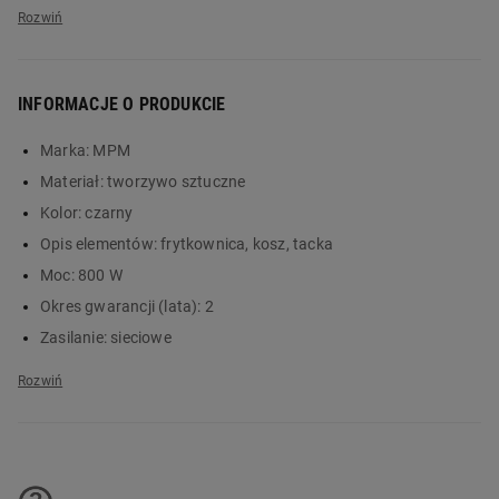
INFORMACJE O PRODUKCIE
Marka:
MPM
Materiał:
tworzywo sztuczne
Kolor:
czarny
Frytkownica
Opis elementów:
frytkownica, kosz, tacka
Moc:
800 W
beztłuszczowa MPM
Okres gwarancji (lata):
2
MFR-12 – szybkie i
Zasilanie:
sieciowe
Długość kabla:
0,8 m
wygodne gotowanie
Napięcie:
220-240 V, 50/60 Hz
Pojemność:
2 l
Air fryer MPM MFR-12 to praktyczne
urządzenie, które pozwala