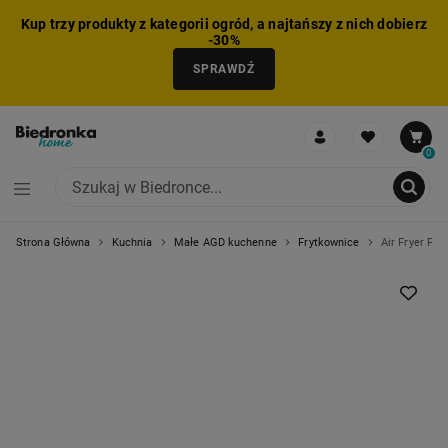
Kup trzy produkty z kategorii ogród, a najtańszy z nich dobierz
-30%
SPRAWDŹ
0
Strona Główna
Kuchnia
Małe AGD kuchenne
Frytkownice
Air Fryer Fr
NIE MOŻNA BYŁO DODAĆ CAŁEGO ZESTAWU DO KOSZYKA
ZMNIEJSZONO LICZBĘ PRODUKTÓW
USUNIĘTO PRODUKT Z KOSZYKA
DODANO PRODUKT DO KOSZYKA
ZESTAW DODANY DO KOSZYKA