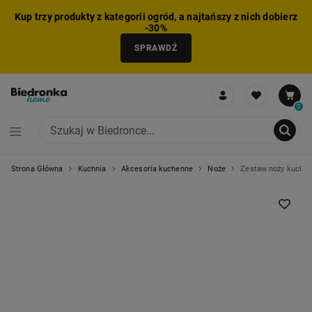
Kup trzy produkty z kategorii ogród, a najtańszy z nich dobierz
-30%
SPRAWDŹ
0
Strona Główna
Kuchnia
Akcesoria kuchenne
Noże
Zestaw noży kuchen
NIE MOŻNA BYŁO DODAĆ CAŁEGO ZESTAWU DO KOSZYKA
ZMNIEJSZONO LICZBĘ PRODUKTÓW
USUNIĘTO PRODUKT Z KOSZYKA
DODANO PRODUKT DO KOSZYKA
ZESTAW DODANY DO KOSZYKA