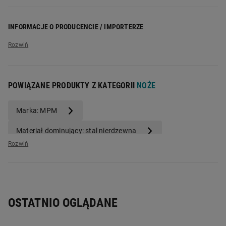
zestaw 4-elementowy: deska + 3 noże
nóż szefa kuchni: 32,5 cm (ostrze 20,3 cm)
INFORMACJE O PRODUCENCIE / IMPORTERZE
nóż uniwersalny: 22,5 cm (ostrze 11,6 cm)
nóż do warzyw: 19,5 cm (ostrze 8,7 cm)
Nazwa producenta:
MPM agd S.A.
wymiary deski: 35 x 22 x 1,5 cm
Adres producenta:
ul. Brzozowa 3, 05-822 Milanówek
ergonomiczne uchwyty zapewniające wygodę
Adres elektroniczny producenta:
info@mpm.pl
użytkowania
POWIĄZANE PRODUKTY Z KATEGORII
NOŻE
deska i uchwyty noży wykonane z naturalnego drewna
akacjowego
Marka: MPM
ostrza ze stali nierdzewnej
deska z profilowanymi kanalikami zatrzymującymi soki z
Materiał dominujący: stal nierdzewna
krojonych produktów
Liczba elementów: 4
OSTATNIO OGLĄDANE