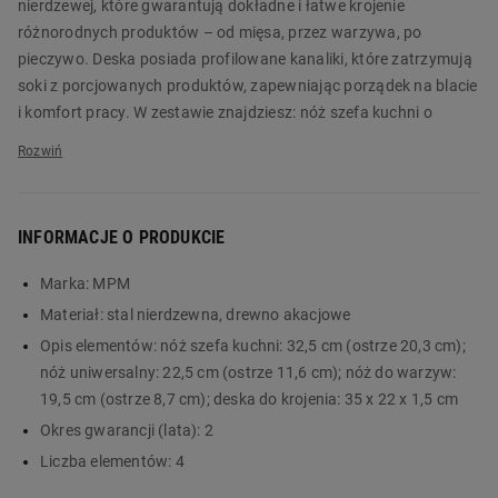
nierdzewej, które gwarantują dokładne i łatwe krojenie
różnorodnych produktów – od mięsa, przez warzywa, po
pieczywo. Deska posiada profilowane kanaliki, które zatrzymują
soki z porcjowanych produktów, zapewniając porządek na blacie
i komfort pracy. W zestawie znajdziesz: nóż szefa kuchni o
długości 32,5 cm z ostrzem 20,3 cm, nóż uniwersalny 22,5 cm z
ostrzem 11,6 cm, nóż do warzyw 19,5 cm z ostrzem 8,7 cm oraz
deskę do krojenia o wymiarach 35 x 22 x 1,5 cm.
INFORMACJE O PRODUKCIE
Zestaw 3 stalowych noży kuchennych MPM SNS-8 z akacjową
deską do krojenia to wszechstronne i wygodne rozwiązanie,
Marka:
MPM
które ułatwi Ci codzienne przygotowywanie potraw. Dzięki
Materiał:
stal nierdzewna, drewno akacjowe
ergonomicznym uchwytom z drewna akacjowego i ostrym
ostrzom ze stali nierdzewnej praca w kuchni stanie się
Opis elementów:
nóż szefa kuchni: 32,5 cm (ostrze 20,3 cm);
prawdziwą przyjemnością, a profilowane kanaliki na desce
nóż uniwersalny: 22,5 cm (ostrze 11,6 cm); nóż do warzyw:
zapewnią porządek i komfort podczas krojenia. Zamów produkt
19,5 cm (ostrze 8,7 cm); deska do krojenia: 35 x 22 x 1,5 cm
już dziś w Biedronka Home!
Okres gwarancji (lata):
2
Liczba elementów:
4
Główne cechy: