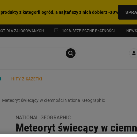
 produkty z kategorii ogród, a najtańszy z nich dobierz -30%
SPR
NEWS
ROT DLA ZALOGOWANYCH
100% BEZPIECZNE PŁATNOŚCI
I
HITY Z GAZETKI
Meteoryt świecący w ciemności National Geographic
NATIONAL GEOGRAPHIC
Meteoryt świecący w ciemn