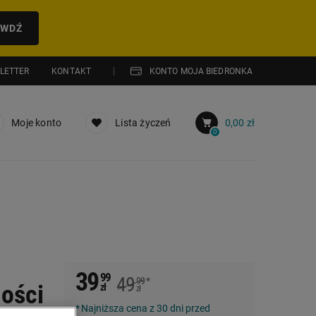
AWDŹ
LETTER
KONTAKT
KONTO MOJA BIEDRONKA
Moje konto
Lista życzeń
0,00 zł
0
39
99
49
99
*
ości
zł
zł
Najniższa cena z 30 dni przed