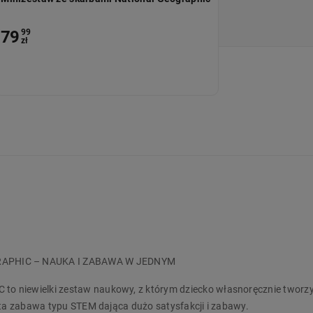
79
99
zł
APHIC – NAUKA I ZABAWA W JEDNYM
o niewielki zestaw naukowy, z którym dziecko własnoręcznie tworz
sta zabawa typu STEM dająca dużo satysfakcji i zabawy.