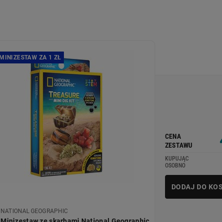
MINIZESTAW ZA 1 ZŁ
CENA
ZESTAWU
KUPUJĄC
OSOBNO
DODAJ DO KO
NATIONAL GEOGRAPHIC
Minizestaw ze skarbami National Geographic