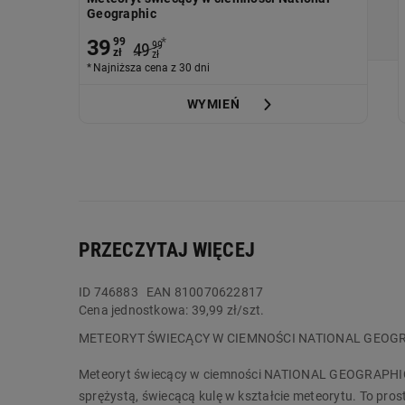
Geographic
*
39
99
49
99
zł
zł
Najniższa cena z 30 dni
WYMIEŃ
PRZECZYTAJ WIĘCEJ
ID
746883
EAN 810070622817
Cena jednostkowa:
39,99 zł/szt.
METEORYT ŚWIECĄCY W CIEMNOŚCI NATIONAL GEOGR
Meteoryt świecący w ciemności NATIONAL GEOGRAPHIC t
sprężystą, świecącą kulę w kształcie meteorytu. To pro