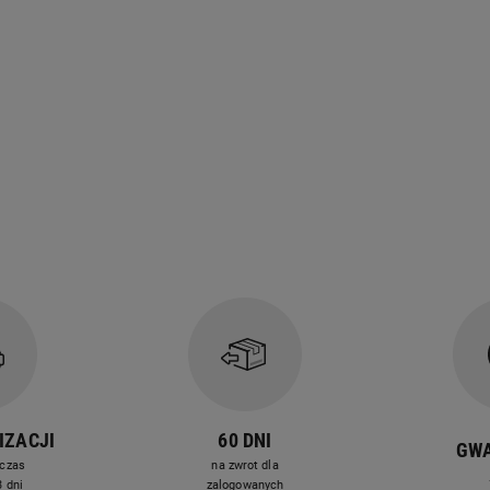
IZACJI
60 DNI
GW
czas
na zwrot dla
 dni
zalogowanych