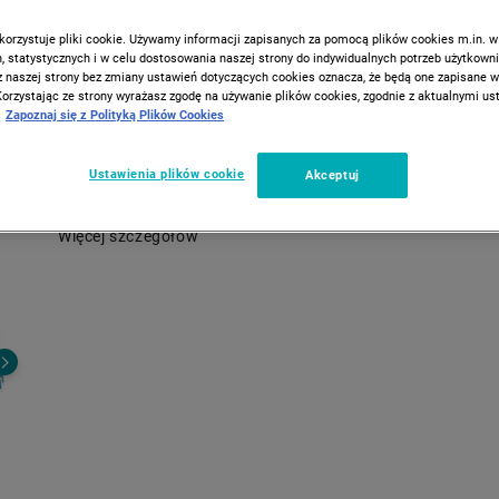
National Geographic
korzystuje pliki cookie. Używamy informacji zapisanych za pomocą plików cookies m.in. w
 statystycznych i w celu dostosowania naszej strony do indywidualnych potrzeb użytkown
Zestaw NATIONAL GEOGRAPHIC Meteoryt święcący w ciemnoś
z naszej strony bez zmiany ustawień dotyczących cookies oznacza, że będą one zapisane 
mały zestaw naukowy do samodzielnego wykonania świecącej
Korzystając ze strony wyrażasz zgodę na używanie plików cookies, zgodnie z aktualnymi u
Zapoznaj się z Polityką Plików Cookies
sprężystej piłki w kształcie meteorytu. Dziecko miesza dołącz
proszki polimerowe w specjalnej formie, zanurza ją w wodzie, a
minutach otrzymuje gotową kulę, którą można odbijać jak kla
Ustawienia plików cookie
Akceptuj
piłkę kauczukową.
Więcej szczegółów