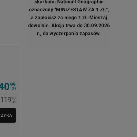
skarbami Natioanl Geographic
oznaczony "MINIZESTAW ZA 1 ZŁ",
a zapłacisz za niego 1 zł. Mieszaj
dowolnie. Akcja trwa do 30.09.2026
r., do wyczerpania zapasów.
40
99
zł
119
98
zł
SZYKA