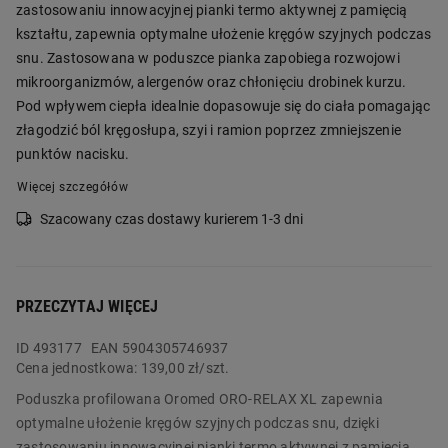
zastosowaniu innowacyjnej pianki termo aktywnej z pamięcią
kształtu, zapewnia optymalne ułożenie kręgów szyjnych podczas
snu. Zastosowana w poduszce pianka zapobiega rozwojowi
mikroorganizmów, alergenów oraz chłonięciu drobinek kurzu.
Pod wpływem ciepła idealnie dopasowuje się do ciała pomagając
złagodzić ból kręgosłupa, szyi i ramion poprzez zmniejszenie
punktów nacisku.
Więcej szczegółów
Szacowany czas dostawy kurierem 1-3 dni
PRZECZYTAJ WIĘCEJ
ID
493177
EAN 5904305746937
Cena jednostkowa:
139,00 zł/szt.
Poduszka profilowana Oromed ORO-RELAX XL zapewnia
optymalne ułożenie kręgów szyjnych podczas snu, dzięki
zastosowaniu innowacyjnej pianki termo aktywnej z pamięcią