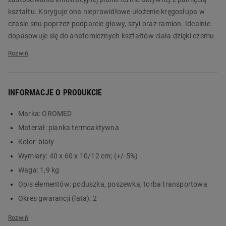
kształtu. Koryguje ona nieprawidłowe ułożenie kręgosłupa w
czasie snu poprzez podparcie głowy, szyi oraz ramion. Idealnie
dopasowuje się do anatomicznych kształtów ciała dzięki czemu
pomaga złagodzić ból kręgosłupa, szyi i ramion poprzez
zmniejszenie punktów nacisku Zastosowana w poduszce pianka
zapobiega rozwojowi mikroorganizmów, alergenów oraz
chłonięciu drobinek kurzu. Pod wpływem ciepła idealnie
INFORMACJE O PRODUKCIE
dopasowuje się do ciała.
Marka:
OROMED
Poduszka ortopedyczna, dzięki wgłębieniu, odciąża kręgi,
Materiał:
pianka termoaktywna
pozwala na właściwe ułożenie odcinka szyjnego kręgosłupa,
rozluźnia mięśnie, a w efekcie daje dobry, zdrowy i prawdziwie
Kolor:
biały
relaksujący sen. Niemal 1/3 życia przesypiamy, warto więc
Wymiary:
40 x 60 x 10/12 cm; (+/-5%)
stworzyć sobie jak najlepsze warunki podczas snu. Stosowanie
Waga:
1,9 kg
poduszki ortopedycznej ma też ogromny wpływ na profilaktykę
Opis elementów:
poduszka, poszewka, torba transportowa
chorób kręgosłupa, obręczy barkowej oraz zaburzeń snu.
Okres gwarancji (lata):
2
Informacja dotycząca bezpieczeństwa i inne dane (instrukcja,
szczegóły produktu):
Produkty medyczne klasy 1 zgodne z