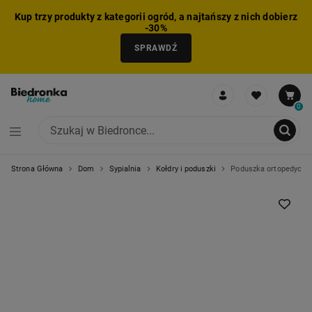
Kup trzy produkty z kategorii ogród, a najtańszy z nich dobierz
-30%
SPRAWDŹ
0
Strona Główna
Dom
Sypialnia
Kołdry i poduszki
Poduszka ortopedyczna
NIE MOŻNA BYŁO DODAĆ CAŁEGO ZESTAWU DO KOSZYKA
ZMNIEJSZONO LICZBĘ PRODUKTÓW
USUNIĘTO PRODUKT Z KOSZYKA
DODANO PRODUKT DO KOSZYKA
ZESTAW DODANY DO KOSZYKA