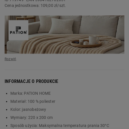
Cena jednostkowa:
109,00 zł/szt.
INFORMACJE O PRODUKCIE
Marka:
PATION HOME
Materiał:
100 % poliester
Kolor:
jasnobeżowy
Komfort na co dzień
Wymiary:
220 x 200 cm
z kocem Pation
Sposób użycia:
Maksymalna temperatura prania 30°C