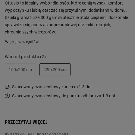
Ottavio to idealny wybór dla osób, które cenią wysoki komfort
wypoczynku i lubią otaczać się przytulnymi dodatkami w domu.
Dzięki gramaturze 300 gsm skutecznie otula ciepłem i doskonale
sprawdza się podczas popołudniowej drzemki i długich,
chłodniejszych wieczorów.
Więcej szczegółów
Wariant produktu
(2)
160x200 cm
220x200 cm
Szacowany czas dostawy kurierem 1-3 dni
Szacowany czas dostawy do punktu odbioru za 1-3 dni
PRZECZYTAJ WIĘCEJ
ID
719749
EAN 5904162762651