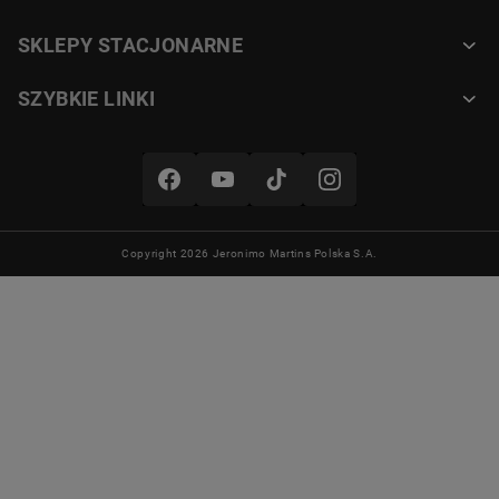
elementów codziennego relaksu.
Zamów produkt już dziś w Biedronka Home!
SKLEPY STACJONARNE
SZYBKIE LINKI
MARKA
PATION HOME
MATERIAŁ
Copyright 2026 Jeronimo Martins Polska S.A.
100 % poliester
WYMIARY
220 x 200 cm
KOLOR
Jasnobeżowy