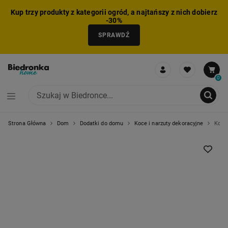
Kup trzy produkty z kategorii ogród, a najtańszy z nich dobierz
-30%
SPRAWDŹ
0
Strona Główna
Dom
Dodatki do domu
Koce i narzuty dekoracyjne
Koc 
NIE MOŻNA BYŁO DODAĆ CAŁEGO ZESTAWU DO KOSZYKA
ZMNIEJSZONO LICZBĘ PRODUKTÓW
USUNIĘTO PRODUKT Z KOSZYKA
DODANO PRODUKT DO KOSZYKA
ZESTAW DODANY DO KOSZYKA