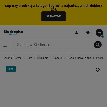
Kup trzy produkty z kategorii ogród, a najtańszy z nich dobierz
-30%
SPRAWDŹ
0
Strona Główna
Dom
Sypialnia
Pościel
Pościel bawełniana
Pościel 
NIE MOŻNA BYŁO DODAĆ CAŁEGO ZESTAWU DO KOSZYKA
ZMNIEJSZONO LICZBĘ PRODUKTÓW
USUNIĘTO PRODUKT Z KOSZYKA
DODANO PRODUKT DO KOSZYKA
ZESTAW DODANY DO KOSZYKA
-
49%