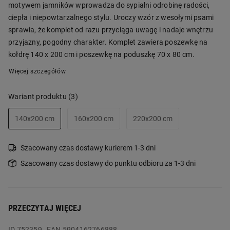
motywem jamników wprowadza do sypialni odrobinę radości,
ciepła i niepowtarzalnego stylu. Uroczy wzór z wesołymi psami
sprawia, że komplet od razu przyciąga uwagę i nadaje wnętrzu
przyjazny, pogodny charakter. Komplet zawiera poszewkę na
kołdrę 140 x 200 cm i poszewkę na poduszkę 70 x 80 cm.
Więcej szczegółów
Wariant produktu
(3)
140x200 cm
160x200 cm
220x200 cm
Szacowany czas dostawy kurierem 1-3 dni
Szacowany czas dostawy do punktu odbioru za 1-3 dni
PRZECZYTAJ WIĘCEJ
ID
752359
EAN 5904162766888