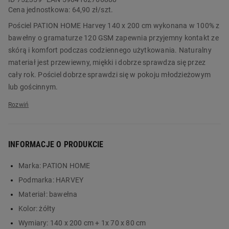
Cena jednostkowa:
64,90 zł/szt.
Pościel PATION HOME Harvey 140 x 200 cm wykonana w 100% z
bawełny o gramaturze 120 GSM zapewnia przyjemny kontakt ze
skórą i komfort podczas codziennego użytkowania. Naturalny
materiał jest przewiewny, miękki i dobrze sprawdza się przez
cały rok. Pościel dobrze sprawdzi się w pokoju młodzieżowym
lub gościnnym.
Motyw jamników świetnie pasuje do wnętrz urządzonych w stylu
nowoczesnym, skandynawskim i eklektycznym, a także wszędzie
tam, gdzie liczy się lekki, pozytywny akcent dekoracyjny. To
INFORMACJE O PRODUKCIE
pościel, która łączy praktyczność z oryginalnym wyglądem i
pozwala stworzyć przytulną przestrzeń sprzyjającą
Marka:
PATION HOME
wypoczynkowi. W komplecie znajduje się poszewka na kołdrę
Podmarka:
HARVEY
140 x 200 cm i poszewka na poduszkę 70 x 80 cm zapinane na
zamek błyskawiczny. Zamów produkt już dziś w Biedronka
Materiał:
bawełna
Home!
Kolor:
żółty
Wymiary:
140 x 200 cm + 1x 70 x 80 cm
Główne cechy: