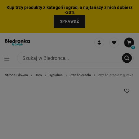
Kup trzy produkty z kategorii ogród, a najtańszy z nich dobierz
-30%
SPRAWDŹ
0
Strona Główna
Dom
Sypialnia
Prześcieradła
Prześcieradło z gumką 18
NIE MOŻNA BYŁO DODAĆ CAŁEGO ZESTAWU DO KOSZYKA
ZMNIEJSZONO LICZBĘ PRODUKTÓW
USUNIĘTO PRODUKT Z KOSZYKA
DODANO PRODUKT DO KOSZYKA
ZESTAW DODANY DO KOSZYKA