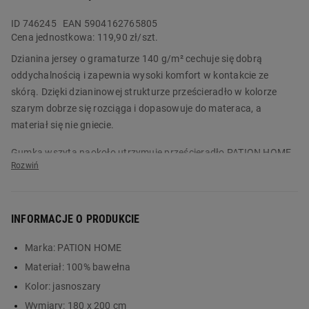
ID
746245
EAN 5904162765805
Cena jednostkowa:
119,90 zł/szt.
Dzianina jersey o gramaturze 140 g/m² cechuje się dobrą
oddychalnością i zapewnia wysoki komfort w kontakcie ze
skórą. Dzięki dzianinowej strukturze prześcieradło w kolorze
szarym dobrze się rozciąga i dopasowuje do materaca, a
materiał się nie gniecie.
Gumka wszyta naokoło utrzymuje prześcieradło PATION HOME
Nexa na materacu i ogranicza zsuwanie się materiału podczas
snu. Produkt dostępny jest w różnych rozmiarach i kolorach.
Zamów produkt już dziś w Biedronka Home!
INFORMACJE O PRODUKCIE
Główne cechy:
Marka:
PATION HOME
prześcieradło 180 x 200 cm w kolorze szarym
Materiał:
100% bawełna
dzianina jersey o gramaturze 140 g/m²
Kolor:
jasnoszary
prześcieradło wykonane ze 100% bawełny
Wymiary:
180 x 200 cm
gumka wszyta naokoło prześcieradła