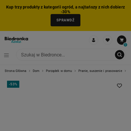
Kup trzy produkty z kategorii ogród, a najtańszy z nich dobierz
-30%
SPRAWDŹ
0
Strona Główna
Dom
Porządek w domu
Pranie, suszenie i prasowanie
Ż
NIE MOŻNA BYŁO DODAĆ CAŁEGO ZESTAWU DO KOSZYKA
ZMNIEJSZONO LICZBĘ PRODUKTÓW
USUNIĘTO PRODUKT Z KOSZYKA
DODANO PRODUKT DO KOSZYKA
ZESTAW DODANY DO KOSZYKA
-
53%