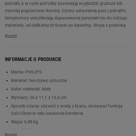
pościeli, a w razie potrzeby pozwalają wygładzić grubsze lub
mocniej pogniecione tkaniny. Cztery ustawienia pary i pokrętło
temperatury umożliwiają dopasowanie parametrów do rodzaju
materiału, od delikatnych tkanin po bawełnę. Stopa z powłoką
nieprzywierającą płynnie przesuwa się po materiale, a jej wąska
końcówka ułatwia precyzyjne prasowanie przy guzikach,
szwach i mankietach. Dzięki temu łatwiej wyprasować koszule i
ubrania z guzikami i suwakami.
INFORMACJE O PRODUKCIE
Funkcja Calc-Clean pomaga ograniczyć odkładanie się kamienia
Marka:
PHILIPS
wewnątrz urządzenia. Żelazko PHILIPS Seria 1000 DST1030/20
Materiał:
tworzywo sztuczne
szybko się nagrzewa i jest gotowe do pracy w mniej niż 32
sekundy, więc można zacząć prasowanie niemal od razu po
Kolor:
niebieski, biały
włączeniu. Tryb Eco obniża zużycie energii, a lekka konstrukcja
Wymiary:
26 x 11,1 x 13,6 cm
(ok. 0,88 kg) i wygodny teksturowany uchwyt sprawiają, że
Sposób użycia:
używać z wodą z kranu, stosować funkcję
prasowanie jest mniej męczące. Zamów produkt już dziś w
Calc-Clean w celu usuwania kamienia
Biedronka Home!
Waga:
0,88 kg
Główne cechy:
Moc:
2000 W