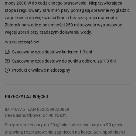
mocy 2000 W do codziennego prasowania. Nieprzywierająca
stopa i regulowany strumień pary pomagają sprawnie wygładzić
zagniecenia na większości tkanin bez szarpania materiału.
Zbiornik na wodę o pojemności 250 ml pozwala wyprasować
więcej ubrań przy rzadszym dolewaniu wody.
Więcej szczegółów
Szacowany czas dostawy kurierem 1-3 dni
Szacowany czas dostawy do punktu odbioru za 1-3 dni
Produkt chwilowo niedostępny
PRZECZYTAJ WIĘCEJ
ID
746976
EAN 8720389020889
Cena jednostkowa:
54,90 zł/szt.
Stały strumień pary do 20 g/min i uderzenie pary do 90 g/min
ułatwiają rozprasowanie zagnieceń na koszulach, spodniach i