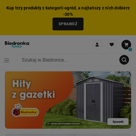
Kup trzy produkty z kategorii ogród, a najtańszy z nich dobierz
-30%
SPRAWDŹ
0
NIE MOŻNA BYŁO DODAĆ CAŁEGO ZESTAWU DO KOSZYKA
ZMNIEJSZONO LICZBĘ PRODUKTÓW
USUNIĘTO PRODUKT Z KOSZYKA
DODANO PRODUKT DO KOSZYKA
ZESTAW DODANY DO KOSZYKA