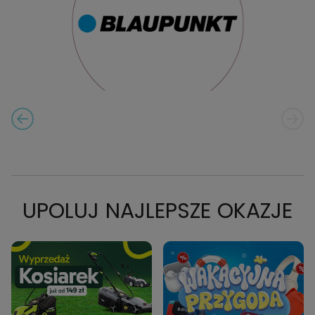
PREVIOUS SLIDE
NEXT
CAROUSEL NAVIGATION
UPOLUJ NAJLEPSZE OKAZJE