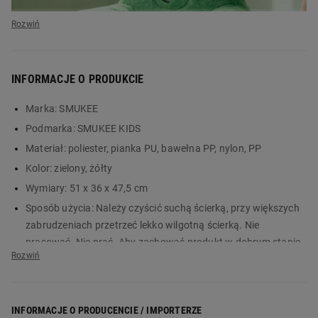
INFORMACJE O PRODUKCIE
Marka:
SMUKEE
Podmarka:
SMUKEE KIDS
Materiał:
poliester, pianka PU, bawełna PP, nylon, PP
Fotelik dziecięcy
Kolor:
zielony, żółty
Wymiary:
51 x 36 x 47,5 cm
SMUKEE Kids –
Sposób użycia:
Należy czyścić suchą ścierką, przy większych
wygodne miejsce do
zabrudzeniach przetrzeć lekko wilgotną ścierką. Nie
prasować. Nie prać. Aby zachować produkt w dobrym stanie,
zabawy i
regularnie go czyść i przechowuj w suchym miejscu. Nie
używaj wybielaczy ani silnych detergentów. Nie prać w pralce.
odpoczynku
Unikać nadmiernego nasłonecznienia i wilgoci.
INFORMACJE O PRODUCENCIE / IMPORTERZE
Waga:
1,08 kg