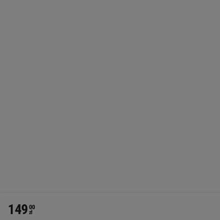
149
00
zł