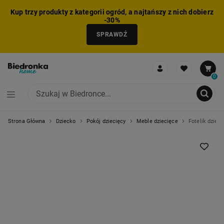
Kup trzy produkty z kategorii ogród, a najtańszy z nich dobierz
-30%
SPRAWDŹ
0
Strona Główna
Dziecko
Pokój dziecięcy
Meble dziecięce
Fotelik dziec
NIE MOŻNA BYŁO DODAĆ CAŁEGO ZESTAWU DO KOSZYKA
ZMNIEJSZONO LICZBĘ PRODUKTÓW
USUNIĘTO PRODUKT Z KOSZYKA
DODANO PRODUKT DO KOSZYKA
ZESTAW DODANY DO KOSZYKA