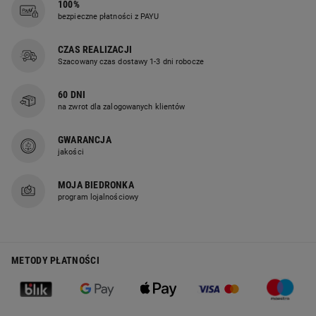
100%
Design inspirowany dinozaurem
bezpieczne płatności z PAYU
CZAS REALIZACJI
Oryginalny wygląd sprawia,
Szacowany czas dostawy 1-3 dni robocze
że fotelik pełni nie tylko praktyczną,
ale również dekoracyjną funkcję.
60 DNI
Przyjazny motyw dinozaura
na zwrot dla zalogowanych klientów
zachęca dziecko do korzystania
GWARANCJA
z własnego miejsca do siedzenia.
jakości
MOJA BIEDRONKA
program lojalnościowy
Miękkie i komfortowe siedzisko
Przyjemne w dotyku materiały
METODY PŁATNOŚCI
zapewniają wygodę podczas
codziennego użytkowania. Fotelik
sprawdzi się zarówno podczas