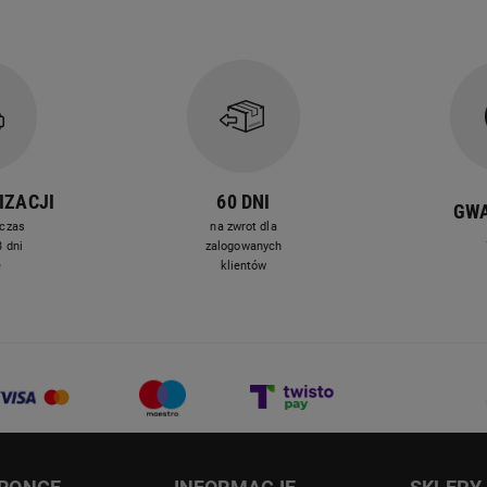
IZACJI
60 DNI
GW
czas
na zwrot dla
 dni
zalogowanych
e
klientów