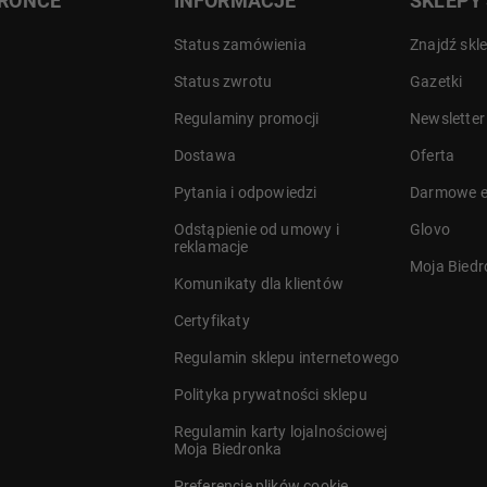
DRONCE
INFORMACJE
SKLEPY
Status zamówienia
Znajdź skl
Status zwrotu
Gazetki
Regulaminy promocji
Newsletter
Dostawa
Oferta
a
Pytania i odpowiedzi
Darmowe e
Odstąpienie od umowy i
Glovo
reklamacje
Moja Bied
Komunikaty dla klientów
Certyfikaty
Regulamin sklepu internetowego
Polityka prywatności sklepu
Regulamin karty lojalnościowej
Moja Biedronka
Preferencje plików cookie