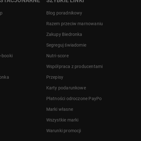
 STACJONARNE
SZYBKIE LINKI
ep
Blog poradnikowy
Razem przeciw marnowaniu
Zakupy Biedronka
Segreguj świadomie
-booki
Nutri-score
Współpraca z producentami
ronka
Przepisy
Karty podarunkowe
Płatności odroczone PayPo
Marki własne
Wszystkie marki
Warunki promocji