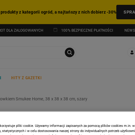
 produkty z kategorii ogród, a najtańszy z nich dobierz -30%
SPR
NEWS
ROT DLA ZALOGOWANYCH
100% BEZPIECZNE PŁATNOŚCI
I
HITY Z GAZETKI
howkiem Smukee Home, 38 x 38 x 38 cm, szary
SMUKEE
Puf ze schowkiem Smukee
korzystuje pliki cookie. Używamy informacji zapisanych za pomocą plików cookies m.in. w
 statystycznych i w celu dostosowania naszej strony do indywidualnych potrzeb użytkown