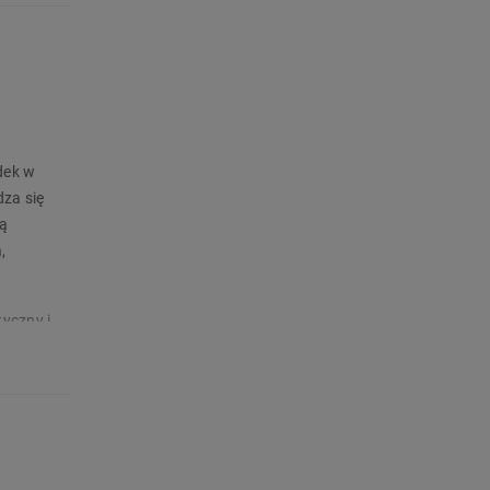
dek w
za się
ją
,
yczny i
 stabilna
ziecięcym