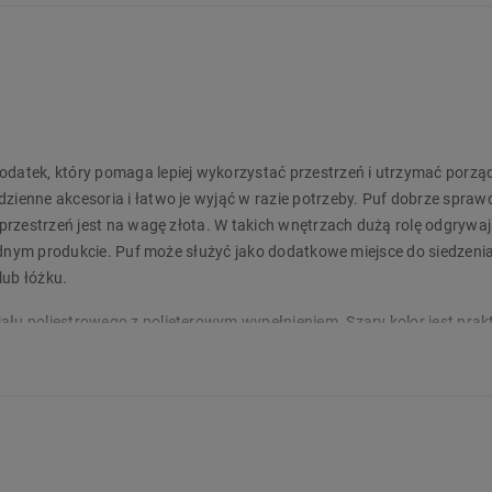
atek, który pomaga lepiej wykorzystać przestrzeń i utrzymać porzą
enne akcesoria i łatwo je wyjąć w razie potrzeby. Puf dobrze sprawd
przestrzeń jest na wagę złota. W takich wnętrzach dużą rolę odgrywa
ednym produkcie. Puf może służyć jako dodatkowe miejsce do siedzenia
lub łóżku.
 poliestrowego z polieterowym wypełnieniem. Szary kolor jest prakt
anżacji wnętrz. Miękkie wykończenie zwiększa komfort użytkowania, a
 38 cm sprawiają, że puf można ustawić w salonie, sypialni, pokoju d
e!