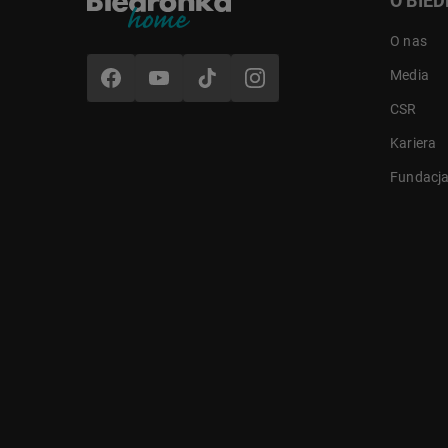
O BIE
O nas
Media
CSR
Kariera
Fundacj