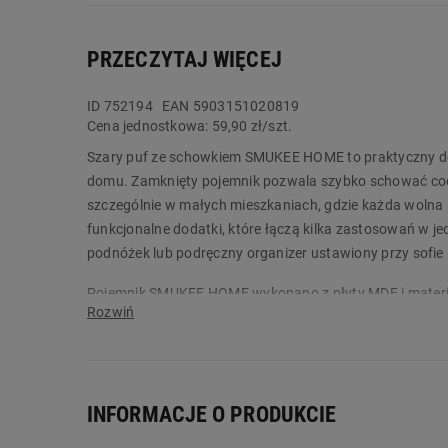
PRZECZYTAJ WIĘCEJ
ID
752194
EAN 5903151020819
Cena jednostkowa:
59,90 zł/szt.
Szary puf ze schowkiem SMUKEE HOME to praktyczny dod
domu. Zamknięty pojemnik pozwala szybko schować codzi
szczególnie w małych mieszkaniach, gdzie każda wolna 
funkcjonalne dodatki, które łączą kilka zastosowań w j
podnóżek lub podręczny organizer ustawiony przy sofie 
Pojemnik SMUKEE HOME wykonano z płyty MDF i materiału
uniwersalny, dlatego łatwo dopasować go do różnych ar
konstrukcja pozwala wygodnie usiąść. Wymiary 38 x 38 x
lub korytarzu. Zamów produkt już dziś w Biedronka Hom
Główne cechy:
INFORMACJE O PRODUKCIE
puf i praktyczny schowek do przechowywania