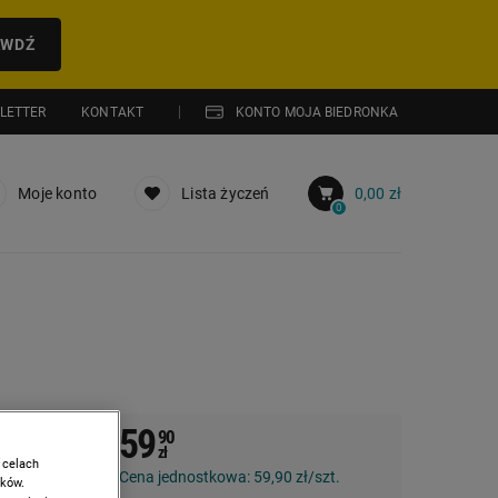
AWDŹ
LETTER
KONTAKT
KONTO MOJA BIEDRONKA
Moje konto
Lista życzeń
0,00 zł
0
59
90
zł
 celach
Cena jednostkowa:
59,90 zł/szt.
ików.