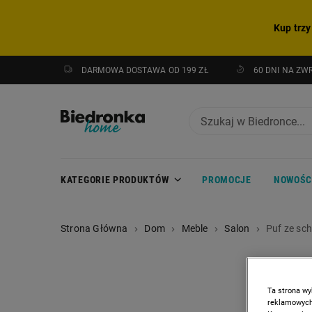
Kup trzy
DARMOWA DOSTAWA OD 199 ZŁ
60 DNI NA ZW
KATEGORIE PRODUKTÓW
PROMOCJE
NOWOŚC
Strona Główna
Dom
Meble
Salon
Puf ze sc
Ta strona wy
reklamowych,