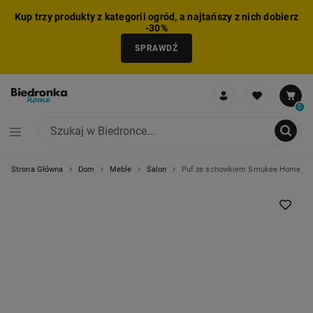
Kup trzy produkty z kategorii ogród, a najtańszy z nich dobierz
-30%
SPRAWDŹ
0
Strona Główna
Dom
Meble
Salon
Puf ze schowkiem Smukee Home, 76 x
NIE MOŻNA BYŁO DODAĆ CAŁEGO ZESTAWU DO KOSZYKA
ZMNIEJSZONO LICZBĘ PRODUKTÓW
USUNIĘTO PRODUKT Z KOSZYKA
DODANO PRODUKT DO KOSZYKA
ZESTAW DODANY DO KOSZYKA