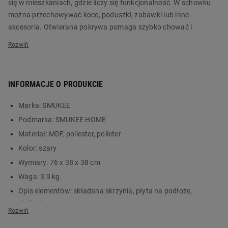
się w mieszkaniach, gdzie liczy się funkcjonalność. W schowku
można przechowywać koce, poduszki, zabawki lub inne
akcesoria. Otwierana pokrywa pomaga szybko chować i
wyjmować zawartość. Puf może pełnić funkcję nie tylko
schowka, ale też wygodnego siedziska lub podnóżka.
Model SMUKEE HOME wykonano z płyty MDF i materiału
INFORMACJE O PRODUKCIE
poliestrowego z polieterowym wypełnieniem. Szary kolor dobrze
komponuje się z różnymi aranżacjami wnętrz i pasuje do wielu
Marka:
SMUKEE
dodatków. Dobrze wygląda w minimalistycznych
Podmarka:
SMUKEE HOME
pomieszczeniach w stylu scandi. Miękkie wykończenie zwiększa
komfort codziennego użytkowania, a stabilna konstrukcja
Materiał:
MDF, poliester, polieter
pozwala wygodnie usiąść. Wymiary 76 x 38 x 38 cm zapewniają
Kolor:
szary
dużo miejsca do przechowywania i siedzenia. Duży puf waży
Wymiary:
76 x 38 x 38 cm
niecałe 4 kg, dlatego można go swobodnie przenosić między
Waga:
3,9 kg
pomieszczeniami. Zamów produkt już dziś w Biedronka Home!
Opis elementów:
składana skrzynia, płyta na podłoże,
Główne cechy:
siedzisko
Okres gwarancji (lata):
3
puf i praktyczny schowek do przechowywania