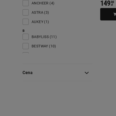
149
00
ANCHEER (4)
zł
ASTRA (3)
AUKEY (1)
B
BABYLISS (11)
BESTWAY (10)
BIKFUN (11)
BLACK FOREST (24)
Cena
BLAUPUNKT (5)
BLOW (12)
BRAUN (6)
C
CAMRY (6)