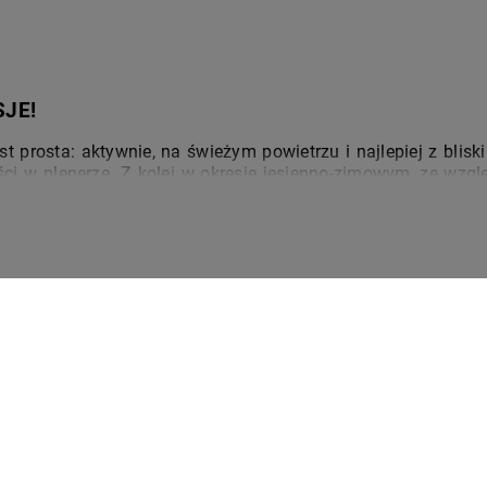
SJE!
 prosta: aktywnie, na świeżym powietrzu i najlepiej z blisk
i w plenerze. Z kolei w okresie jesienno-zimowym, ze względ
kają puzzle, gry planszowe, książki, zestawy do kreatywneg
ść.
WIEŻYM POWIETRZU
a utrzymanie zdrowia i dobrego samopoczucia. Jazda na ro
ykonywany systematycznie, znacznie poprawia wydajność organ
tzw. „hormonów szczęścia” podczas aktywności, po prostu czuje
to dobre miejsce na grę w piłkę i inne aktywności na św
piłkę czy zestaw do crossmintona, by wychodząc na spacer po
ĘT DO ĆWICZEŃ W DOMU WARTO MIEĆ
IZACJI
60 DNI