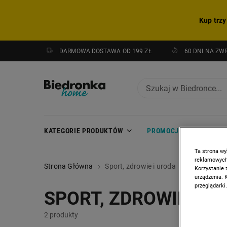
Kup trzy
DARMOWA DOSTAWA OD 199 ZŁ
60 DNI NA ZW
KATEGORIE PRODUKTÓW
PROMOCJE
NOWOŚC
Ta strona wy
reklamowych,
Strona Główna
Sport, zdrowie i uroda
Korzystanie 
urządzenia. 
przeglądarki.
SPORT, ZDROWIE I U
2 produkty