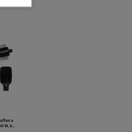
offen x
0 W, 6