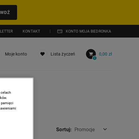
AWDŹ
LETTER
KONTAKT
KONTO MOJA BIEDRONKA
Moje konto
Lista życzeń
0,00 zł
0
 celach
ików.
w pamięci
stawieniami
Sortuj:
Promocje