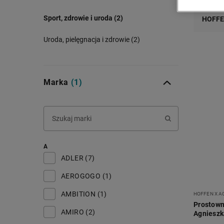
Sport, zdrowie i uroda (2)
HOFFE
Uroda, pielęgnacja i zdrowie (2)
Marka
(1)
A
ADLER (7)
AEROGOGO (1)
AMBITION (1)
HOFFEN X A
Prostowni
AMIRO (2)
Agnieszk