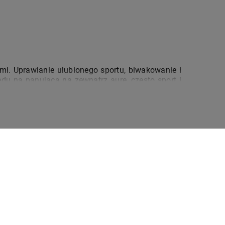
imi. Uprawianie ulubionego sportu, biwakowanie i 
u na panującą na zewnątrz aurę, często sport i 
o tworzenia, malowania i modelowania. Sprawdź, 
lkach
 (łyżworolkach), na wrotkach, na hulajnodze
izmu. Ciało jest lepiej dotlenione i odżywione, 
my się lepiej.
ieżym powietrzu. Warto mieć w domu zestaw do 
 prostu spakować je do plecaka.
MOJA BIEDRONKA