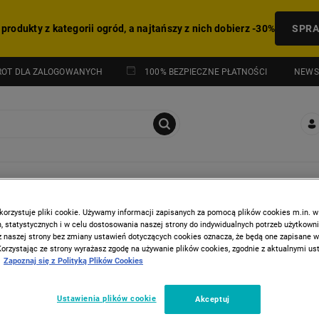
 produkty z kategorii ogród, a najtańszy z nich dobierz -30%
SPR
NEWS
ROT DLA ZALOGOWANYCH
100% BEZPIECZNE PŁATNOŚCI
I
HITY Z GAZETKI
korzystuje pliki cookie. Używamy informacji zapisanych za pomocą plików cookies m.in. w
 statystycznych i w celu dostosowania naszej strony do indywidualnych potrzeb użytkown
z naszej strony bez zmiany ustawień dotyczących cookies oznacza, że będą one zapisane 
Korzystając ze strony wyrażasz zgodę na używanie plików cookies, zgodnie z aktualnymi u
Zapoznaj się z Polityką Plików Cookies
RODA
Ustawienia plików cookie
Akceptuj