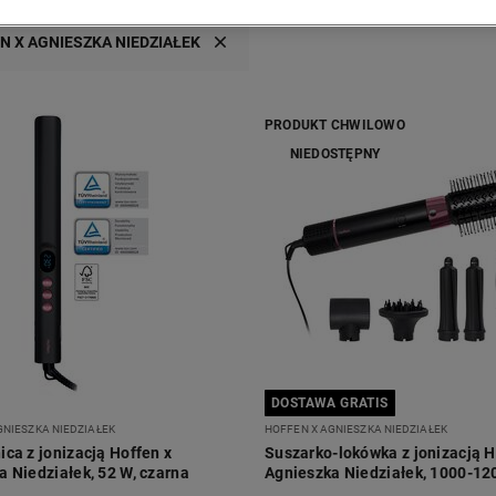
N X AGNIESZKA NIEDZIAŁEK
PRODUKT CHWILOWO
NIEDOSTĘPNY
DOSTAWA GRATIS
GNIESZKA NIEDZIAŁEK
HOFFEN X AGNIESZKA NIEDZIAŁEK
ca z jonizacją Hoffen x
Suszarko-lokówka z jonizacją H
a Niedziałek, 52 W, czarna
Agnieszka Niedziałek, 1000-120
końcówek