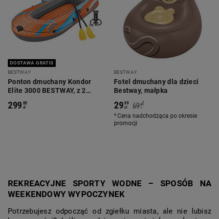
DOSTAWA GRATIS
BESTWAY
BESTWAY
Ponton dmuchany Kondor
Fotel dmuchany dla dzieci
Elite 3000 BESTWAY, z 2
Bestway, małpka
wiosłami i pompką
299
29
*
00
99
69
90
zł
zł
zł
Cena nadchodząca po okresie
promocji
REKREACYJNE SPORTY WODNE – SPOSÓB NA
WEEKENDOWY WYPOCZYNEK
Potrzebujesz odpocząć od zgiełku miasta, ale nie lubisz