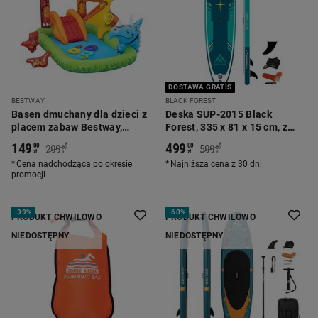
DOSTAWA GRATIS
BESTWAY
BLACK FOREST
Basen dmuchany dla dzieci z
Deska SUP-2015 Black
placem zabaw Bestway,
Forest, 335 x 81 x 15 cm, z
241x140x137 cm, dinozaury
akcesoriami, biało-zielona
149
499
*
*
00
00
299
599
00
00
zł
zł
zł
zł
Cena nadchodząca po okresie
Najniższa cena z 30 dni
promocji
-
39%
-
60%
PRODUKT CHWILOWO
PRODUKT CHWILOWO
NIEDOSTĘPNY
NIEDOSTĘPNY