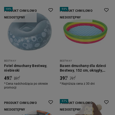
-
44%
-
50%
PRODUKT CHWILOWO
PRODUKT CHWILOWO
NIEDOSTĘPNY
NIEDOSTĘPNY
BESTWAY
BESTWAY
Fotel dmuchany Bestway,
Basen dmuchany dla dzieci
niebieski
Bestway, 152 cm, okrągły,
wielokolorowy
49
39
*
*
99
90
89
79
90
90
zł
zł
zł
zł
Cena nadchodząca po okresie
Najniższa cena z 30 dni
promocji
-
57%
PRODUKT CHWILOWO
PRODUKT CHWILOWO
NIEDOSTĘPNY
NIEDOSTĘPNY