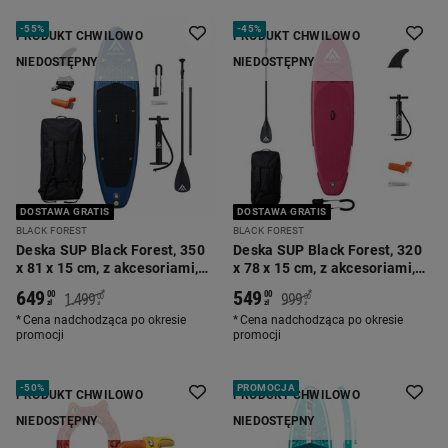
-
55%
-
45%
PRODUKT CHWILOWO
PRODUKT CHWILOWO
NIEDOSTĘPNY
NIEDOSTĘPNY
DOSTAWA GRATIS
DOSTAWA GRATIS
BLACK FOREST
BLACK FOREST
Deska SUP Black Forest, 350
Deska SUP Black Forest, 320
x 81 x 15 cm, z akcesoriami,
x 78 x 15 cm, z akcesoriami,
granatowa
różowa
649
549
*
*
00
00
1.499
999
00
00
zł
zł
zł
zł
Cena nadchodząca po okresie
Cena nadchodząca po okresie
promocji
promocji
-
50%
PROMOCJA
PRODUKT CHWILOWO
PRODUKT CHWILOWO
NIEDOSTĘPNY
NIEDOSTĘPNY