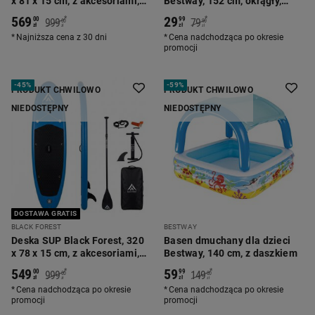
x 81 x 15 cm, z akcesoriami,
Bestway, 152 cm, okrągły,
błękitna
rybki
569
29
*
*
00
99
999
79
00
90
zł
zł
zł
zł
Najniższa cena z 30 dni
Cena nadchodząca po okresie
promocji
-
45%
-
59%
PRODUKT CHWILOWO
PRODUKT CHWILOWO
NIEDOSTĘPNY
NIEDOSTĘPNY
DOSTAWA GRATIS
BLACK FOREST
BESTWAY
Deska SUP Black Forest, 320
Basen dmuchany dla dzieci
x 78 x 15 cm, z akcesoriami,
Bestway, 140 cm, z daszkiem
niebieska
549
59
*
*
00
99
999
149
00
00
zł
zł
zł
zł
Cena nadchodząca po okresie
Cena nadchodząca po okresie
promocji
promocji