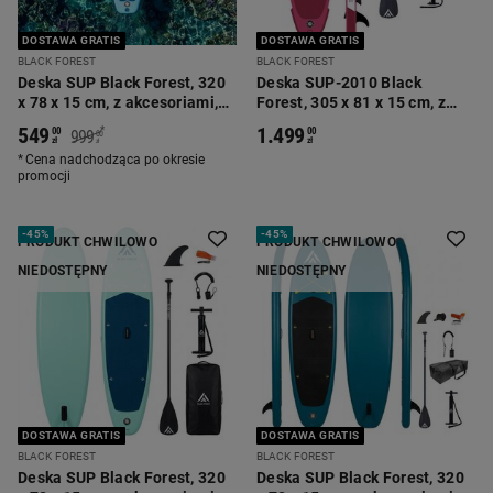
DOSTAWA GRATIS
DOSTAWA GRATIS
BLACK FOREST
BLACK FOREST
Deska SUP Black Forest, 320
Deska SUP-2010 Black
x 78 x 15 cm, z akcesoriami,
Forest, 305 x 81 x 15 cm, z
jasnoniebieska
akcesoriami, czerwona
549
1.499
*
00
00
999
00
zł
zł
zł
Cena nadchodząca po okresie
promocji
-
45%
-
45%
PRODUKT CHWILOWO
PRODUKT CHWILOWO
NIEDOSTĘPNY
NIEDOSTĘPNY
DOSTAWA GRATIS
DOSTAWA GRATIS
BLACK FOREST
BLACK FOREST
Deska SUP Black Forest, 320
Deska SUP Black Forest, 320