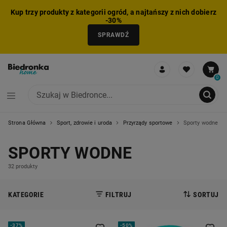
Kup trzy produkty z kategorii ogród, a najtańszy z nich dobierz
-30%
SPRAWDŹ
0
Strona Główna
Sport, zdrowie i uroda
Przyrządy sportowe
Sporty wodne
NIE MOŻNA BYŁO DODAĆ CAŁEGO ZESTAWU DO KOSZYKA
ZMNIEJSZONO LICZBĘ PRODUKTÓW
USUNIĘTO PRODUKT Z KOSZYKA
DODANO PRODUKT DO KOSZYKA
ZESTAW DODANY DO KOSZYKA
SPORTY WODNE
32 produkty
KATEGORIE
FILTRUJ
SORTUJ
-
37%
-
50%