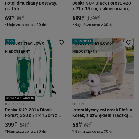
Fotel dmuchany Bestway,
Deska SUP Black Forest, 420
graffiti
x 71 x 15 cm, z akcesoriami,
wielokolorowa
69
699
*
*
90
00
89
1.499
90
00
zł
zł
zł
zł
Najniższa cena z 30 dni
Najniższa cena z 30 dni
-
27%
PROMOCJA
PRODUKT CHWILOWO
PRODUKT CHWILOWO
NIEDOSTĘPNY
NIEDOSTĘPNY
DOSTAWA GRATIS
BLACK FOREST
ELEFUN
Deska SUP-2016 Black
Interaktywny zwierzak Elefun
Forest, 320 x 81 x 15 cm z
Kotek, z dźwiękiem i rączką
akcesoriami, biało-zielona
do prowadzenia
399
59
*
*
00
90
549
69
00
00
zł
zł
zł
zł
Najniższa cena z 30 dni
Najniższa cena z 30 dni