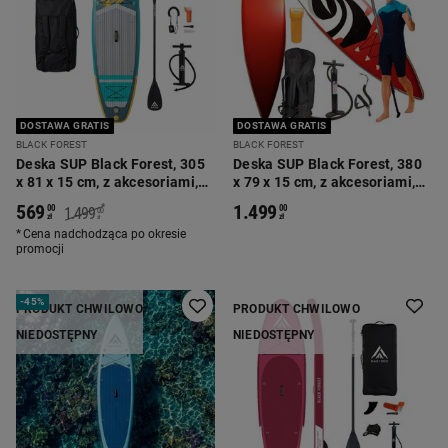
DOSTAWA GRATIS
DOSTAWA GRATIS
BLACK FOREST
BLACK FOREST
Deska SUP Black Forest, 305
Deska SUP Black Forest, 380
x 81 x 15 cm, z akcesoriami,
x 79 x 15 cm, z akcesoriami,
grafika
czerwona
569
1.499
*
00
00
1.499
00
zł
zł
zł
Cena nadchodząca po okresie
promocji
-
45%
PRODUKT CHWILOWO
PRODUKT CHWILOWO
NIEDOSTĘPNY
NIEDOSTĘPNY