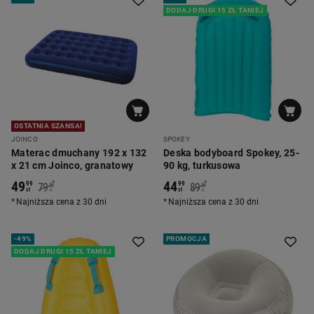
DODAJ DRUGI 15 ZŁ TANIEJ
OSTATNIA SZANSA!
JOINCO
SPOKEY
Materac dmuchany 192 x 132
Deska bodyboard Spokey, 25-
x 21 cm Joinco, granatowy
90 kg, turkusowa
49
44
*
*
99
99
79
89
90
99
zł
zł
zł
zł
Najniższa cena z 30 dni
Najniższa cena z 30 dni
-
49%
PROMOCJA
DODAJ DRUGI 15 ZŁ TANIEJ