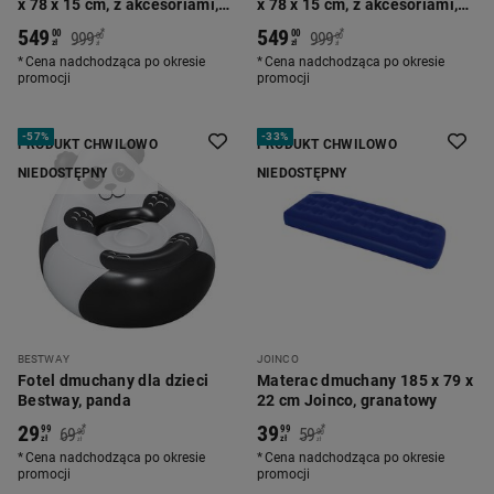
x 78 x 15 cm, z akcesoriami,
x 78 x 15 cm, z akcesoriami,
turkusowa
morska
549
549
*
*
00
00
999
999
00
00
zł
zł
zł
zł
Cena nadchodząca po okresie
Cena nadchodząca po okresie
promocji
promocji
-
57%
-
33%
PRODUKT CHWILOWO
PRODUKT CHWILOWO
NIEDOSTĘPNY
NIEDOSTĘPNY
BESTWAY
JOINCO
Fotel dmuchany dla dzieci
Materac dmuchany 185 x 79 x
Bestway, panda
22 cm Joinco, granatowy
29
39
*
*
99
99
69
59
90
90
zł
zł
zł
zł
Cena nadchodząca po okresie
Cena nadchodząca po okresie
promocji
promocji