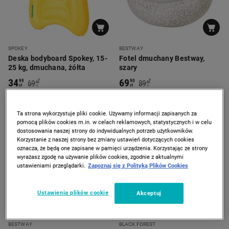
SPOKEY
BESTWAY
Deska bodyboard Spokey, 15-
Fotel dmuchany Bestway,
25 kg, dmuchana, żółta
szary
34
69
*
*
99
90
69
89
90
90
zł
zł
zł
zł
Najniższa cena z 30 dni
Najniższa cena z 30 dni
Ta strona wykorzystuje pliki cookie. Używamy informacji zapisanych za
PROMOCJA
-
53%
pomocą plików cookies m.in. w celach reklamowych, statystycznych i w celu
PRODUKT CHWILOWO
dostosowania naszej strony do indywidualnych potrzeb użytkowników.
NIEDOSTĘPNY
Korzystanie z naszej strony bez zmiany ustawień dotyczących cookies
oznacza, że będą one zapisane w pamięci urządzenia. Korzystając ze strony
wyrażasz zgodę na używanie plików cookies, zgodnie z aktualnymi
ustawieniami przeglądarki.
Zapoznaj się z Polityką Plików Cookies
Ustawienia plików cookie
Akceptuj
DOSTAWA GRATIS
BESTWAY
BLACK FOREST