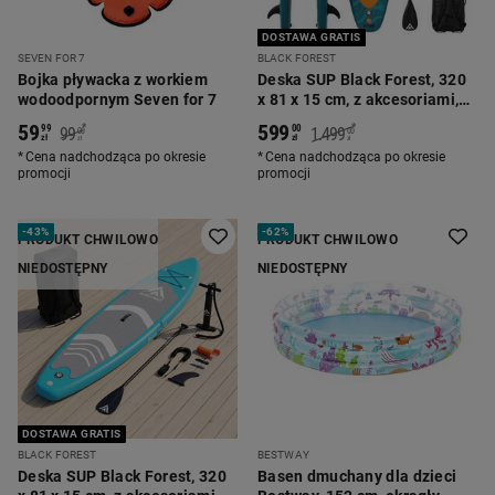
DOSTAWA GRATIS
SEVEN FOR 7
BLACK FOREST
Bojka pływacka z workiem
Deska SUP Black Forest, 320
wodoodpornym Seven for 7
x 81 x 15 cm, z akcesoriami,
niebiesko-pomarańczowa
59
599
*
*
99
00
99
1.499
00
00
zł
zł
zł
zł
Cena nadchodząca po okresie
Cena nadchodząca po okresie
promocji
promocji
-
43%
-
62%
PRODUKT CHWILOWO
PRODUKT CHWILOWO
NIEDOSTĘPNY
NIEDOSTĘPNY
DOSTAWA GRATIS
BLACK FOREST
BESTWAY
Deska SUP Black Forest, 320
Basen dmuchany dla dzieci