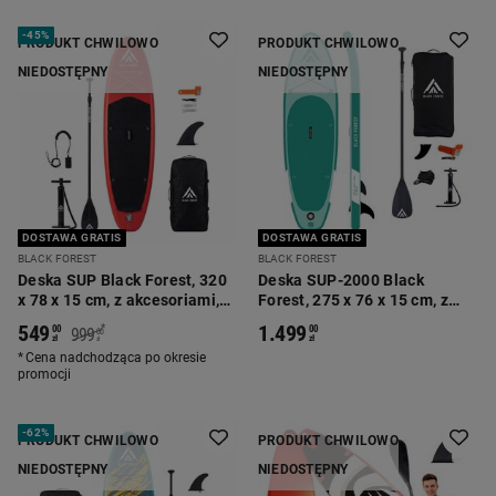
-
45%
PRODUKT CHWILOWO
PRODUKT CHWILOWO
NIEDOSTĘPNY
NIEDOSTĘPNY
DOSTAWA GRATIS
DOSTAWA GRATIS
BLACK FOREST
BLACK FOREST
Deska SUP Black Forest, 320
Deska SUP-2000 Black
x 78 x 15 cm, z akcesoriami,
Forest, 275 x 76 x 15 cm, z
czerwona
akcesoriami, zielona
549
1.499
*
00
00
999
00
zł
zł
zł
Cena nadchodząca po okresie
promocji
-
62%
PRODUKT CHWILOWO
PRODUKT CHWILOWO
NIEDOSTĘPNY
NIEDOSTĘPNY