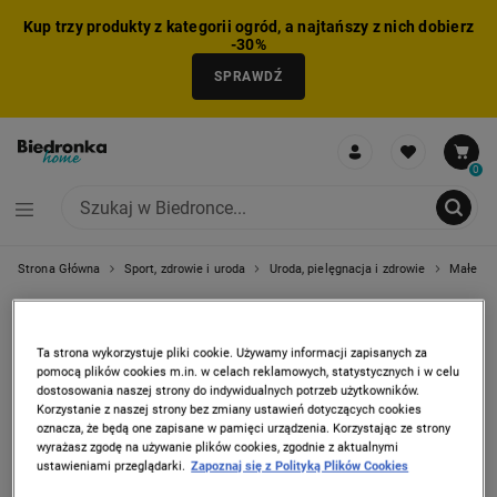
Kup trzy produkty z kategorii ogród, a najtańszy z nich dobierz
-30%
SPRAWDŹ
0
Strona Główna
Sport, zdrowie i uroda
Uroda, pielęgnacja i zdrowie
Małe AGD
NIE MOŻNA BYŁO DODAĆ CAŁEGO ZESTAWU DO KOSZYKA
ZMNIEJSZONO LICZBĘ PRODUKTÓW
USUNIĘTO PRODUKT Z KOSZYKA
DODANO PRODUKT DO KOSZYKA
ZESTAW DODANY DO KOSZYKA
CIŚNIENIOMIERZE,
Ta strona wykorzystuje pliki cookie. Używamy informacji zapisanych za
PULSOKSYMETRY,
pomocą plików cookies m.in. w celach reklamowych, statystycznych i w celu
dostosowania naszej strony do indywidualnych potrzeb użytkowników.
INHALATORY I
Korzystanie z naszej strony bez zmiany ustawień dotyczących cookies
oznacza, że będą one zapisane w pamięci urządzenia. Korzystając ze strony
TERMOMETRY
wyrażasz zgodę na używanie plików cookies, zgodnie z aktualnymi
ustawieniami przeglądarki.
Zapoznaj się z Polityką Plików Cookies
1 produkt