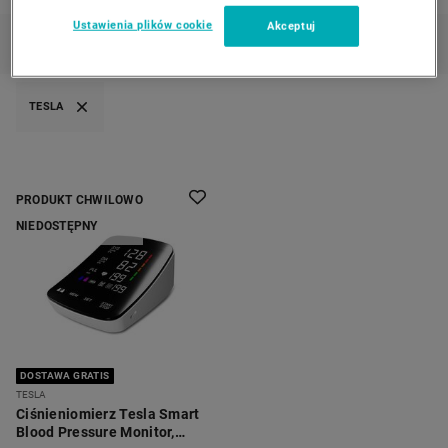
Ustawienia plików cookie
Akceptuj
KATEGORIE
FILTRUJ
(1)
SORTUJ
TESLA
PRODUKT CHWILOWO
NIEDOSTĘPNY
DOSTAWA GRATIS
TESLA
Ciśnieniomierz Tesla Smart
Blood Pressure Monitor,