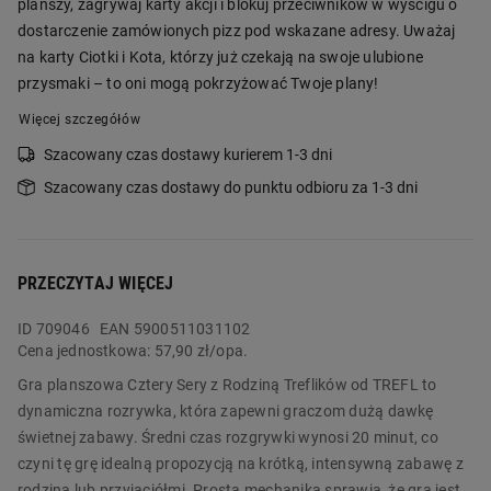
planszy, zagrywaj karty akcji i blokuj przeciwników w wyścigu o
dostarczenie zamówionych pizz pod wskazane adresy. Uważaj
na karty Ciotki i Kota, którzy już czekają na swoje ulubione
przysmaki – to oni mogą pokrzyżować Twoje plany!
Więcej szczegółów
Szacowany czas dostawy kurierem 1-3 dni
Szacowany czas dostawy do punktu odbioru za 1-3 dni
PRZECZYTAJ WIĘCEJ
ID
709046
EAN 5900511031102
Cena jednostkowa:
57,90 zł/opa.
Gra planszowa Cztery Sery z Rodziną Treflików od TREFL to
dynamiczna rozrywka, która zapewni graczom dużą dawkę
świetnej zabawy. Średni czas rozgrywki wynosi 20 minut, co
czyni tę grę idealną propozycją na krótką, intensywną zabawę z
rodziną lub przyjaciółmi. Prosta mechanika sprawia, że gra jest