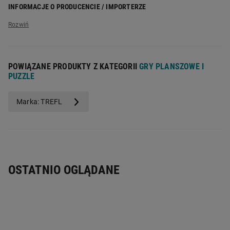
szczegóły produktu):
nieodpowiednie dla dzieci poniżej 3. roku
INFORMACJE O PRODUCENCIE / IMPORTERZE
życia
Nazwa producenta:
Trefl S.A.
Liczba elementów:
7
Adres producenta:
ul. Kontenerowa 25, 81-155 Gdynia
Adres elektroniczny producenta:
trefl@trefl.com
POWIĄZANE PRODUKTY Z KATEGORII
GRY PLANSZOWE I
PUZZLE
Marka: TREFL
OSTATNIO OGLĄDANE