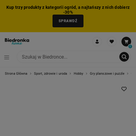
Kup trzy produkty z kategorii ogród, a najtańszy z nich dobierz
-30%
SPRAWDŹ
0
Strona Główna
Sport, zdrowie i uroda
Hobby
Gry planszowe i puzzle
Gra
NIE MOŻNA BYŁO DODAĆ CAŁEGO ZESTAWU DO KOSZYKA
ZMNIEJSZONO LICZBĘ PRODUKTÓW
USUNIĘTO PRODUKT Z KOSZYKA
DODANO PRODUKT DO KOSZYKA
ZESTAW DODANY DO KOSZYKA