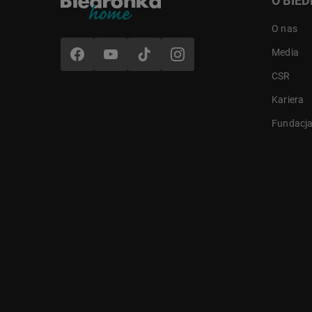
O BIE
O nas
Media
CSR
Kariera
Fundacj