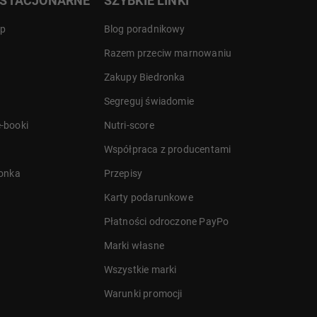
 STACJONARNE
SZYBKIE LINKI
ep
Blog poradnikowy
Razem przeciw marnowaniu
Zakupy Biedronka
Segreguj świadomie
-booki
Nutri-score
Współpraca z producentami
ronka
Przepisy
Karty podarunkowe
Płatności odroczone PayPo
Marki własne
Wszystkie marki
Warunki promocji