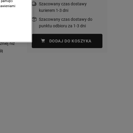
w pamięci
Szacowany czas dostawy
stawieniami
kurierem 1-3 dni
Szacowany czas dostawy do
punktu odbioru za 1-3 dni
ądzenie,
olarka
DODAJ DO KOSZYKA
niej niż
ją