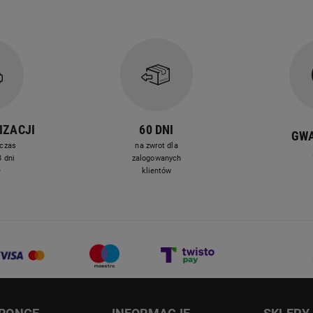
IZACJI
60 DNI
GW
czas
na zwrot dla
 dni
zalogowanych
e
klientów