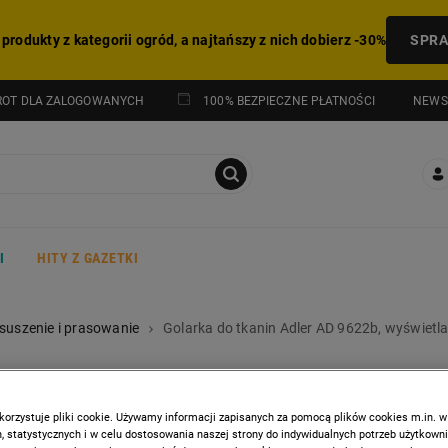
 produkty z kategorii ogród, a najtańszy z nich dobierz -30%
SPR
NEWS
ROT DLA ZALOGOWANYCH
100% BEZPIECZNE PŁATNOŚCI
I
HITY Z GAZETKI
 suszenie i prasowanie
Golarka do tkanin Adler AD 9622b, wyświetla
ADLER
Golarka do tkanin Adler AD
korzystuje pliki cookie. Używamy informacji zapisanych za pomocą plików cookies m.in. w
 statystycznych i w celu dostosowania naszej strony do indywidualnych potrzeb użytkown