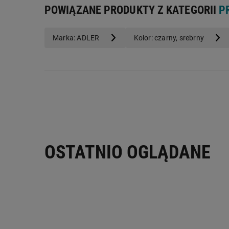
Pojemność:
140 ml
POWIĄZANE PRODUKTY Z KATEGORII
P
Marka: ADLER
Kolor: czarny, srebrny
OSTATNIO OGLĄDANE