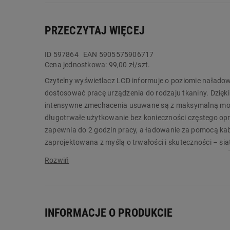
PRZECZYTAJ WIĘCEJ
ID
597864
EAN 5905575906717
Cena jednostkowa:
99,00 zł/szt.
Czytelny wyświetlacz LCD informuje o poziomie naładowa
dostosować pracę urządzenia do rodzaju tkaniny. Dzięki
intensywne zmechacenia usuwane są z maksymalną moc
długotrwałe użytkowanie bez konieczności częstego o
zapewnia do 2 godzin pracy, a ładowanie za pomocą kab
zaprojektowana z myślą o trwałości i skuteczności – sia
ostrzy, co gwarantuje precyzyjne i efektywne działanie
szybkie odświeżenie większych powierzchni tkanin.
Czarna golarka do tkanin ADLER AD 9622b to niezawodne 
akumulatorowi skutecznie i szybko usuwa zmechacenia,
INFORMACJE O PRODUKCIE
Główne cechy: