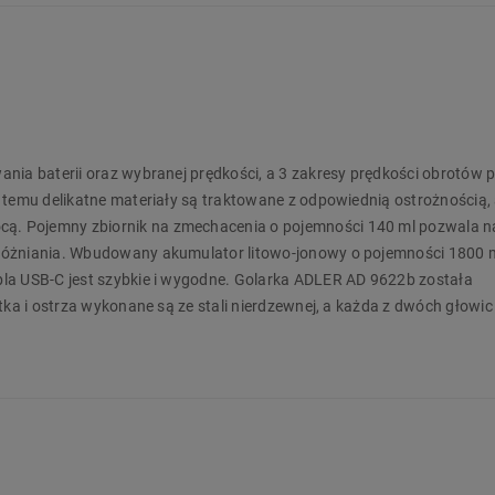
nia baterii oraz wybranej prędkości, a 3 zakresy prędkości obrotów 
 temu delikatne materiały są traktowane z odpowiednią ostrożnością,
ą. Pojemny zbiornik na zmechacenia o pojemności 140 ml pozwala n
próżniania. Wbudowany akumulator litowo-jonowy o pojemności 1800
la USB-C jest szybkie i wygodne. Golarka ADLER AD 9622b została
tka i ostrza wykonane są ze stali nierdzewnej, a każda z dwóch głowic
. Średnica powierzchni tnącej wynosząca 5 cm na każdą głowicę pozwa
urządzenie, które dzięki podwójnej głowicy, regulacji prędkości i p
 przywracając tkaninom estetyczny wygląd. Zamów już dziś w Biedr