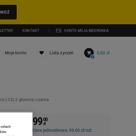
AWDŹ
LETTER
KONTAKT
KONTO MOJA BIEDRONKA
Moje konto
Lista życzeń
0,00 zł
0
cz LCD, 2 głowice, czarna
99
00
zł
 celach
Cena jednostkowa:
99,00 zł/szt.
ików.