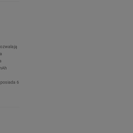
pozwalają
 a
a
 mAh
 posiada 6
la na
ojemnemu
onka Home!