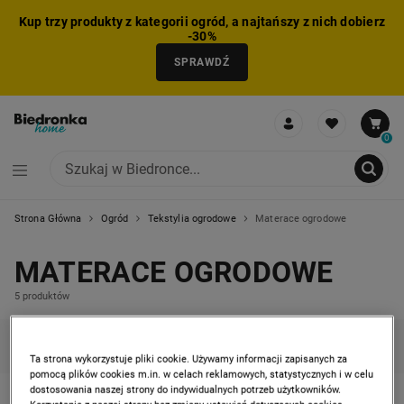
Kup trzy produkty z kategorii ogród, a najtańszy z nich dobierz
-30%
SPRAWDŹ
0
Strona Główna
Ogród
Tekstylia ogrodowe
Materace ogrodowe
NIE MOŻNA BYŁO DODAĆ CAŁEGO ZESTAWU DO KOSZYKA
ZMNIEJSZONO LICZBĘ PRODUKTÓW
USUNIĘTO PRODUKT Z KOSZYKA
DODANO PRODUKT DO KOSZYKA
ZESTAW DODANY DO KOSZYKA
MATERACE OGRODOWE
5 produktów
KATEGORIE
FILTRUJ
SORTUJ
Ta strona wykorzystuje pliki cookie. Używamy informacji zapisanych za
pomocą plików cookies m.in. w celach reklamowych, statystycznych i w celu
dostosowania naszej strony do indywidualnych potrzeb użytkowników.
-
37%
-
37%