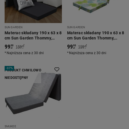
SUN GARDEN
SUN GARDEN
Materac składany 190 x 63 x 8
Materac składany 190 x 63 x 8
cm Sun Garden Thommy,
cm Sun Garden Thommy,
średnio twardy, w kropki
średnio twardy, liście
99
99
*
*
00
00
159
159
00
00
zł
zł
zł
zł
Najniższa cena z 30 dni
Najniższa cena z 30 dni
-
37%
PRODUKT CHWILOWO
NIEDOSTĘPNY
SMUKEE