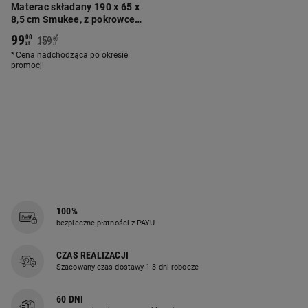
Materac składany 190 x 65 x
8,5 cm Smukee, z pokrowcem
do prania i torbą, szary
99
*
00
159
00
zł
zł
Cena nadchodząca po okresie
promocji
100%
bezpieczne płatności z PAYU
CZAS REALIZACJI
Szacowany czas dostawy 1-3 dni robocze
60 DNI