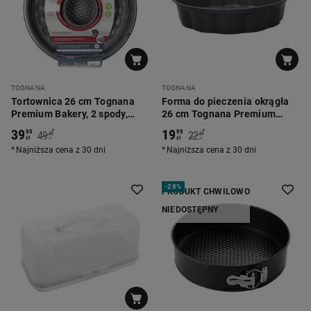
TOGNANA
TOGNANA
Tortownica 26 cm Tognana
Forma do pieczenia okrągła
Premium Bakery, 2 spody,
26 cm Tognana Premium
szara
Bakery, falowana, szara
39
19
*
*
99
99
49
22
99
99
zł
zł
zł
zł
Najniższa cena z 30 dni
Najniższa cena z 30 dni
-
28%
PRODUKT CHWILOWO
NIEDOSTĘPNY