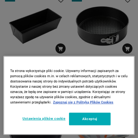
FLORINA
FLORINA
Forma do pieczenia 26 x 11 x
Tortownica Florina Likoris 26
Ta strona wykorzystuje pliki cookie. Używamy informacji zapisanych za
7 cm Florina Likoris, stal
cm
pomocą plików cookies m.in. w celach reklamowych, statystycznych i w celu
węglowa
19
19
*
*
99
99
dostosowania naszej strony do indywidualnych potrzeb użytkowników.
29
27
99
99
zł
zł
zł
zł
Korzystanie z naszej strony bez zmiany ustawień dotyczących cookies
Najniższa cena z 30 dni
Najniższa cena z 30 dni
oznacza, że będą one zapisane w pamięci urządzenia. Korzystając ze strony
wyrażasz zgodę na używanie plików cookies, zgodnie z aktualnymi
ustawieniami przeglądarki.
Zapoznaj się z Polityką Plików Cookies
-
28%
PROMOCJA
Ustawienia plików cookie
Akceptuj