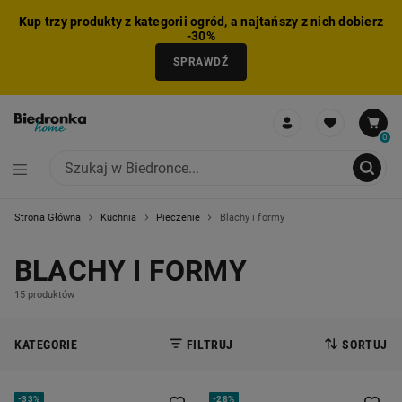
Kup trzy produkty z kategorii ogród, a najtańszy z nich dobierz
-30%
SPRAWDŹ
0
Strona Główna
Kuchnia
Pieczenie
Blachy i formy
NIE MOŻNA BYŁO DODAĆ CAŁEGO ZESTAWU DO KOSZYKA
ZMNIEJSZONO LICZBĘ PRODUKTÓW
USUNIĘTO PRODUKT Z KOSZYKA
DODANO PRODUKT DO KOSZYKA
ZESTAW DODANY DO KOSZYKA
BLACHY I FORMY
15 produktów
KATEGORIE
FILTRUJ
SORTUJ
-
33%
-
28%