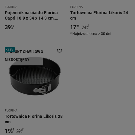
FLORINA
FLORINA
Pojemnik na ciasto Florina
Tortownica Florina Likoris 24
Capri 18,9 x 34 x 14,3 cm,
cm
plastikowy
39
17
*
99
99
24
99
zł
zł
zł
Najniższa cena z 30 dni
-
33%
PRODUKT CHWILOWO
NIEDOSTĘPNY
FLORINA
Tortownica Florina Likoris 28
cm
19
*
99
29
99
zł
zł