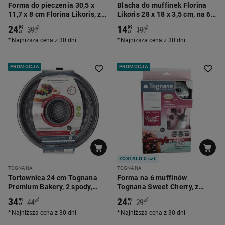
Forma do pieczenia 30,5 x
Blacha do muffinek Florina
11,7 x 8 cm Florina Likoris, z
Likoris 28 x 18 x 3,5 cm, na 6
klamrą i talerzem, stal
babeczek
24
14
*
*
99
99
39
19
99
99
węglowa
zł
zł
zł
zł
Najniższa cena z 30 dni
Najniższa cena z 30 dni
PROMOCJA
PROMOCJA
ZOSTAŁO 5 szt.
TOGNANA
TOGNANA
Tortownica 24 cm Tognana
Forma na 6 muffinów
Premium Bakery, 2 spody,
Tognana Sweet Cherry, z
szara
rękawem do dekoracji,
34
24
*
*
99
99
44
29
99
99
bordowa
zł
zł
zł
zł
Najniższa cena z 30 dni
Najniższa cena z 30 dni