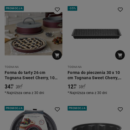
PROMOCJA
-
35%
TOGNANA
TOGNANA
Forma do tarty 26 cm
Forma do pieczenia 30 x 10
Tognana Sweet Cherry, 10
cm Tognana Sweet Cherry,
foremek w kształcie cyfr
karbowana
34
12
*
*
99
99
39
19
99
99
zł
zł
zł
zł
Najniższa cena z 30 dni
Najniższa cena z 30 dni
PROMOCJA
PROMOCJA