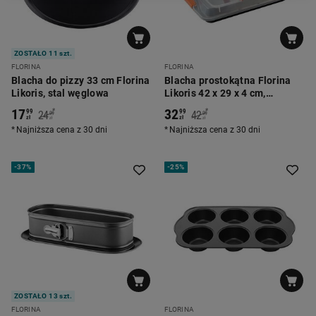
ZOSTAŁO 11 szt.
FLORINA
FLORINA
Blacha do pizzy 33 cm Florina
Blacha prostokątna Florina
Likoris, stal węglowa
Likoris 42 x 29 x 4 cm,
pokrywa z uchwytem
17
32
*
*
99
99
24
42
99
99
zł
zł
zł
zł
Najniższa cena z 30 dni
Najniższa cena z 30 dni
-
37%
-
25%
ZOSTAŁO 13 szt.
FLORINA
FLORINA