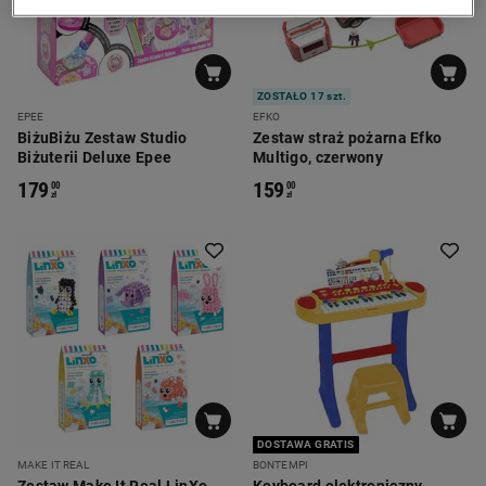
ZOSTAŁO 17 szt.
EPEE
EFKO
BiżuBiżu Zestaw Studio
Zestaw straż pożarna Efko
Biżuterii Deluxe Epee
Multigo, czerwony
179
159
00
00
zł
zł
DOSTAWA GRATIS
MAKE IT REAL
BONTEMPI