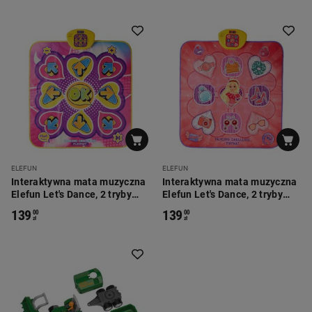
ELEFUN
ELEFUN
Interaktywna mata muzyczna
Interaktywna mata muzyczna
Elefun Let's Dance, 2 tryby
Elefun Let's Dance, 2 tryby
gry, strzałki i symbole
gry, księżniczka
139
139
00
00
zł
zł