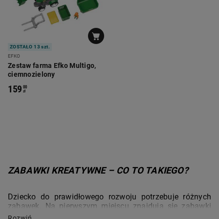
ZOSTAŁO 13 szt.
EFKO
Zestaw farma Efko Multigo,
ciemnozielony
159
00
zł
ZABAWKI KREATYWNE – CO TO TAKIEGO?
Dziecko do prawidłowego rozwoju potrzebuje różnych 
zabawek. Na pierwszym miejscu znajdują się zabawki 
kreatywne, które motywują do znajdowania odpowiedzi i 