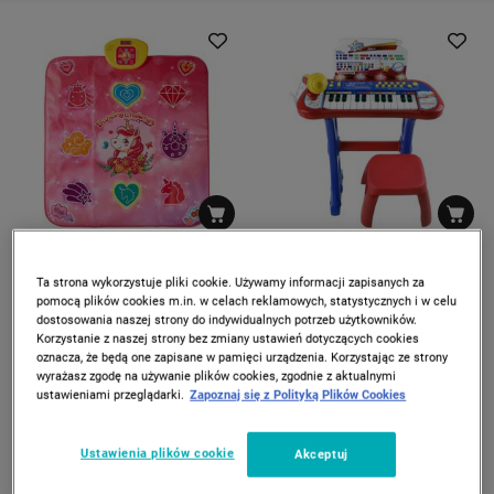
ZOSTAŁO 3 szt.
DOSTAWA GRATIS
ELEFUN
BONTEMPI
Interaktywna mata muzyczna
Keyboard elektroniczny
Ta strona wykorzystuje pliki cookie. Używamy informacji zapisanych za
Elefun Let's Dance, 2 tryby
Bontempi, z mikrofonem i
pomocą plików cookies m.in. w celach reklamowych, statystycznych i w celu
gry, jednorożec
stołkiem, czerwony
dostosowania naszej strony do indywidualnych potrzeb użytkowników.
139
259
00
00
Korzystanie z naszej strony bez zmiany ustawień dotyczących cookies
zł
zł
oznacza, że będą one zapisane w pamięci urządzenia. Korzystając ze strony
wyrażasz zgodę na używanie plików cookies, zgodnie z aktualnymi
ustawieniami przeglądarki.
Zapoznaj się z Polityką Plików Cookies
Ustawienia plików cookie
Akceptuj