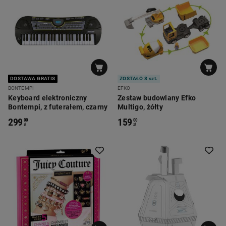
DOSTAWA GRATIS
ZOSTAŁO 8 szt.
BONTEMPI
EFKO
Keyboard elektroniczny
Zestaw budowlany Efko
Bontempi, z futerałem, czarny
Multigo, żółty
299
159
00
00
zł
zł