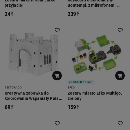
Zestaw Make It Real LinXo
Keyboard elektroniczny
przyjaciel
Bontempi, z mikrofonem i
stołkiem, żółty
24
239
99
00
zł
zł
ZOSTAŁO 17 szt.
TEKTORADO
EFKO
Kreatywna zabawka do
Zestaw miasto Efko Multigo,
kolorowania Wspaniały Pałac
zielony
Tektorado, tektura
69
159
90
00
zł
zł