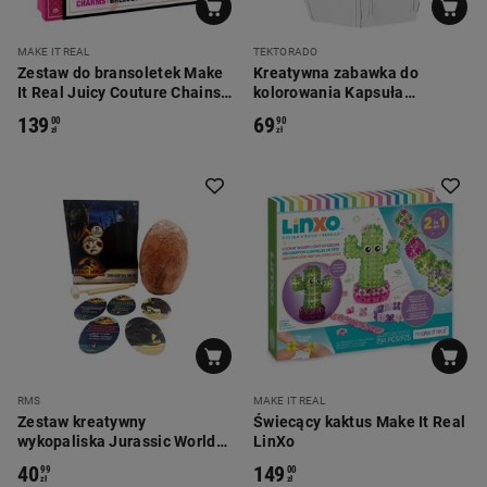
MAKE IT REAL
TEKTORADO
Zestaw do bransoletek Make
Kreatywna zabawka do
It Real Juicy Couture Chains
kolorowania Kapsuła
& Charms, na 5 bransoletek
Ratunkowa Tektorado,
139
69
00
90
tektura
zł
zł
RMS
MAKE IT REAL
Zestaw kreatywny
Świecący kaktus Make It Real
wykopaliska Jurassic World
LinXo
jajo, z 5 częściami
40
149
99
00
zł
zł