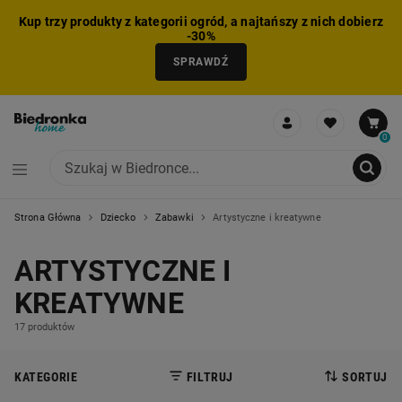
Kup trzy produkty z kategorii ogród, a najtańszy z nich dobierz
-30%
SPRAWDŹ
0
Strona Główna
Dziecko
Zabawki
Artystyczne i kreatywne
NIE MOŻNA BYŁO DODAĆ CAŁEGO ZESTAWU DO KOSZYKA
ZMNIEJSZONO LICZBĘ PRODUKTÓW
USUNIĘTO PRODUKT Z KOSZYKA
DODANO PRODUKT DO KOSZYKA
ZESTAW DODANY DO KOSZYKA
ARTYSTYCZNE I
KREATYWNE
17 produktów
KATEGORIE
FILTRUJ
SORTUJ