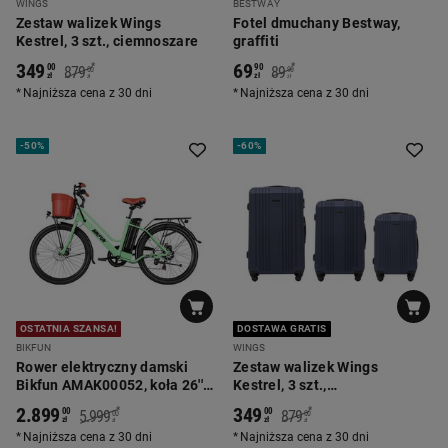
WINGS
BESTWAY
Zestaw walizek Wings
Fotel dmuchany Bestway,
Kestrel, 3 szt., ciemnoszare
graffiti
349
69
*
*
00
90
879
89
00
90
zł
zł
zł
zł
Najniższa cena z 30 dni
Najniższa cena z 30 dni
-
50%
-
60%
OSTATNIA SZANSA!
DOSTAWA GRATIS
BIKFUN
WINGS
Rower elektryczny damski
Zestaw walizek Wings
Bikfun AMAK00052, koła 26'',
Kestrel, 3 szt.,
zielony
ciemnoniebieskie
2.899
349
*
*
00
00
5.999
879
00
00
zł
zł
zł
zł
Najniższa cena z 30 dni
Najniższa cena z 30 dni