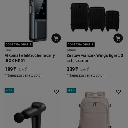
DOSTAWA GRATIS
DOSTAWA GRATIS
IBOX
WINGS
Alkomat elektrochemiczny
Zestaw walizek Wings Egret, 3
iBOX HR01
szt., czarne
199
339
*
*
00
00
459
879
00
00
zł
zł
zł
zł
Najniższa cena z 30 dni
Najniższa cena z 30 dni
-
40%
-
33%