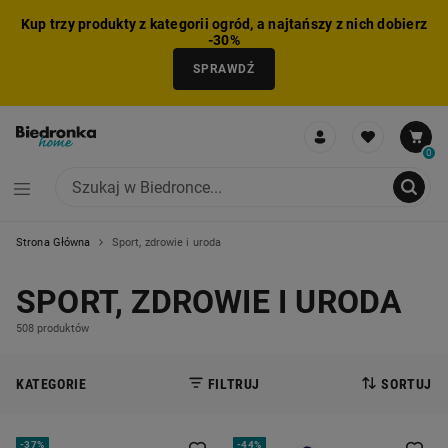
Kup trzy produkty z kategorii ogród, a najtańszy z nich dobierz
-30%
SPRAWDŹ
0
Strona Główna
Sport, zdrowie i uroda
NIE MOŻNA BYŁO DODAĆ CAŁEGO ZESTAWU DO KOSZYKA
ZMNIEJSZONO LICZBĘ PRODUKTÓW
USUNIĘTO PRODUKT Z KOSZYKA
DODANO PRODUKT DO KOSZYKA
ZESTAW DODANY DO KOSZYKA
SPORT, ZDROWIE I URODA
508 produktów
KATEGORIE
FILTRUJ
SORTUJ
-
37%
-
44%