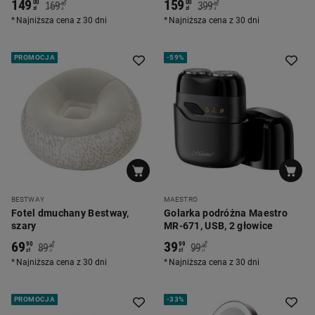
149
159
*
*
00
00
169
399
00
00
zł
zł
zł
zł
Najniższa cena z 30 dni
Najniższa cena z 30 dni
PROMOCJA
-
59%
BESTWAY
MAESTRO
Fotel dmuchany Bestway,
Golarka podróżna Maestro
szary
MR-671, USB, 2 głowice
69
39
*
*
90
99
89
99
90
00
zł
zł
zł
zł
Najniższa cena z 30 dni
Najniższa cena z 30 dni
PROMOCJA
-
33%