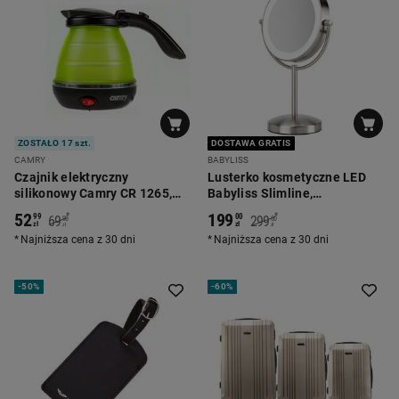
ZOSTAŁO 17 szt.
DOSTAWA GRATIS
CAMRY
BABYLISS
Czajnik elektryczny
Lusterko kosmetyczne LED
silikonowy Camry CR 1265,
Babyliss Slimline,
0,5 l, 750 W, składany
dwustronne, z oświetleniem
52
199
*
*
99
00
69
299
90
00
LED
zł
zł
zł
zł
Najniższa cena z 30 dni
Najniższa cena z 30 dni
-
50%
-
60%