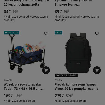
Deska bodyboard Spokey, 15-
Ręcznik plażowy 150 cm
25 kg, dmuchana, żółta
Smukee Home,
pomarańczowy
34
39
*
*
99
99
69
59
90
90
zł
zł
zł
zł
Najniższa cena od wprowadzenia
Najniższa cena od wprowadzenia
produktu
produktu
PROMOCJA
-
53%
DOSTAWA GRATIS
TADAR
WINGS
Wózek plażowy z rączką
Plecak kompresyjny Wings
Tadar, 73 x 48 x 46,5 cm,
Vireo, 20 l, z pompką, czarny
granatowy
159
279
*
*
00
00
169
599
00
00
zł
zł
zł
zł
Najniższa cena z 30 dni
Najniższa cena z 30 dni