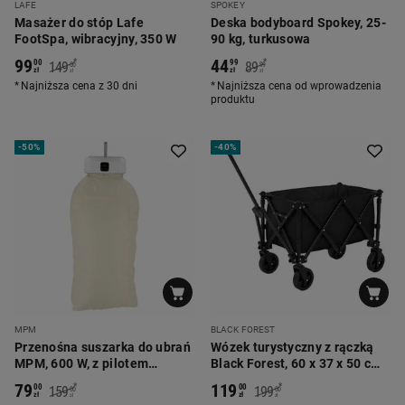
LAFE
SPOKEY
Masażer do stóp Lafe
Deska bodyboard Spokey, 25-
FootSpa, wibracyjny, 350 W
90 kg, turkusowa
99
44
*
*
00
99
149
89
00
99
zł
zł
zł
zł
Najniższa cena z 30 dni
Najniższa cena od wprowadzenia
produktu
-
50%
-
40%
MPM
BLACK FOREST
Przenośna suszarka do ubrań
Wózek turystyczny z rączką
MPM, 600 W, z pilotem
Black Forest, 60 x 37 x 50 cm,
zdalnego sterowania
czarny
79
119
*
*
00
00
159
199
00
00
zł
zł
zł
zł