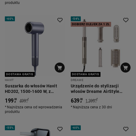
produktu
-
60%
-
54%
DOBIERZ OLEJEK ZA 1 ZŁ
DOSTAWA GRATIS
DOSTAWA GRATIS
HAVIT
DREAME
Suszarka do włosów Havit
Urządzenie do stylizacji
HD202, 1500-1600 W, z
włosów Dreame AirStyle
jonizacją, 2 końcówki,
Shine, 1200 W, 5 końcówek
199
639
*
*
00
00
499
1.399
00
00
niebieska
zł
zł
zł
zł
Najniższa cena od wprowadzenia
Najniższa cena z 30 dni
produktu
-
55%
-
60%