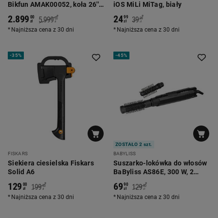
Bikfun AMAK00052, koła 26'',
iOS MiLi MiTag, biały
biały
2.899
24
*
*
00
99
5.999
39
00
99
zł
zł
zł
zł
Najniższa cena z 30 dni
Najniższa cena z 30 dni
-
35%
-
45%
ZOSTAŁO 2 szt.
FISKARS
BABYLISS
Siekiera ciesielska Fiskars
Suszarko-lokówka do włosów
Solid A6
BaByliss AS86E, 300 W, 2
szczotki
129
69
*
*
00
90
199
129
00
00
zł
zł
zł
zł
Najniższa cena z 30 dni
Najniższa cena z 30 dni