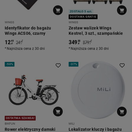
ZOSTAŁO 5 szt.
DOSTAWA GRATIS
WINGS
WINGS
Identyfikator do bagażu
Zestaw walizek Wings
Wings ACS06, czarny
Kestrel, 3 szt., szampańskie
12
349
*
*
49
00
24
879
99
00
zł
zł
zł
zł
Najniższa cena z 30 dni
Najniższa cena z 30 dni
-
50%
-
37%
OSTATNIA SZANSA!
BIKFUN
MILI
Rower elektryczny damski
Lokalizator kluczy i bagażu