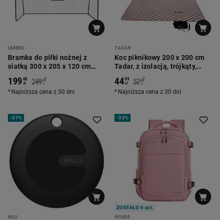
UMBRO
TADAR
Bramka do piłki nożnej z
Koc piknikowy 200 x 200 cm
siatką 300 x 205 x 120 cm
Tadar, z izolacją, trójkąty,
Umbro
wielokolorowy
199
44
*
*
00
99
249
52
00
99
zł
zł
zł
zł
Najniższa cena z 30 dni
Najniższa cena z 30 dni
-
37%
-
33%
ZOSTAŁO 6 szt.
MILI
WINGS