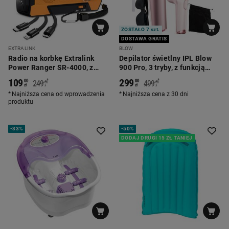
ZOSTAŁO 7 szt.
DOSTAWA GRATIS
EXTRALINK
BLOW
Radio na korbkę Extralink
Depilator świetlny IPL Blow
Power Ranger SR-4000, z
900 Pro, 3 tryby, z funkcją
powerbankiem i latarką
chłodzenia
109
299
*
*
00
00
249
499
00
00
zł
zł
zł
zł
Najniższa cena od wprowadzenia
Najniższa cena z 30 dni
produktu
-
33%
-
50%
DODAJ DRUGI 15 ZŁ TANIEJ