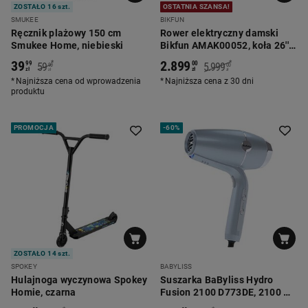
ZOSTAŁO 16 szt.
OSTATNIA SZANSA!
SMUKEE
BIKFUN
Ręcznik plażowy 150 cm
Rower elektryczny damski
Smukee Home, niebieski
Bikfun AMAK00052, koła 26'',
czarny
39
2.899
*
*
99
00
59
5.999
90
00
zł
zł
zł
zł
Najniższa cena od wprowadzenia
Najniższa cena z 30 dni
produktu
PROMOCJA
-
60%
ZOSTAŁO 14 szt.
SPOKEY
BABYLISS
Hulajnoga wyczynowa Spokey
Suszarka BaByliss Hydro
Homie, czarna
Fusion 2100 D773DE, 2100 W,
niebieska