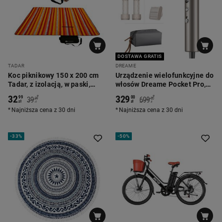
DOSTAWA GRATIS
TADAR
DREAME
Koc piknikowy 150 x 200 cm
Urządzenie wielofunkcyjne do
Tadar, z izolacją, w paski,
włosów Dreame Pocket Pro,
pomarańczowy
1300 W, złote
32
329
*
*
99
00
39
699
99
00
zł
zł
zł
zł
Najniższa cena z 30 dni
Najniższa cena z 30 dni
-
33%
-
50%