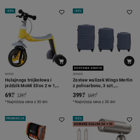
-
50%
-
40%
DOSTAWA GRATIS
MOMI
WINGS
Hulajnoga trójkołowa i
Zestaw walizek Wings Merlin
jeździk MoMi Elios 2 w 1,
z policarbonu, 3 szt.,
żółta
granatowe
69
399
*
*
00
00
139
669
00
00
zł
zł
zł
zł
Najniższa cena z 30 dni
Najniższa cena z 30 dni
PROMOCJA
-
52%
DOBIERZ OLEJEK ZA 1 ZŁ