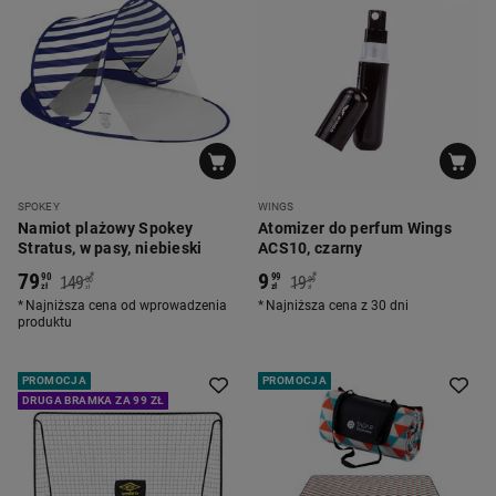
SPOKEY
WINGS
Namiot plażowy Spokey
Atomizer do perfum Wings
Stratus, w pasy, niebieski
ACS10, czarny
79
9
*
*
90
99
149
19
00
99
zł
zł
zł
zł
Najniższa cena od wprowadzenia
Najniższa cena z 30 dni
produktu
PROMOCJA
PROMOCJA
DRUGA BRAMKA ZA 99 ZŁ