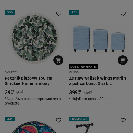
-
33%
-
40%
DOSTAWA GRATIS
SMUKEE
WINGS
Ręcznik plażowy 150 cm
Zestaw walizek Wings Merlin
Smukee Home, zielony
z policarbonu, 3 szt.,
jasnoniebieskie
39
399
*
*
99
00
59
669
90
00
zł
zł
zł
zł
Najniższa cena od wprowadzenia
Najniższa cena z 30 dni
produktu
-
33%
PROMOCJA