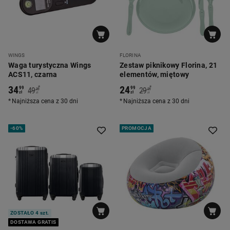
WINGS
FLORINA
Waga turystyczna Wings
Zestaw piknikowy Florina, 21
ACS11, czarna
elementów, miętowy
34
24
*
*
99
99
49
29
99
99
zł
zł
zł
zł
Najniższa cena z 30 dni
Najniższa cena z 30 dni
-
60%
PROMOCJA
ZOSTAŁO 4 szt.
DOSTAWA GRATIS