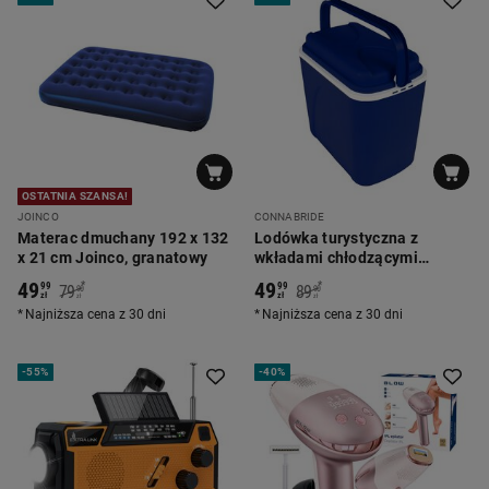
OSTATNIA SZANSA!
JOINCO
CONNABRIDE
Materac dmuchany 192 x 132
Lodówka turystyczna z
x 21 cm Joinco, granatowy
wkładami chłodzącymi
ConnaBride, 24 l, granatowa
49
49
*
*
99
99
79
89
90
90
zł
zł
zł
zł
Najniższa cena z 30 dni
Najniższa cena z 30 dni
-
55%
-
40%