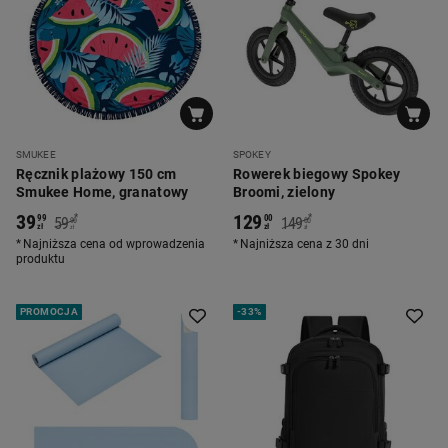
SMUKEE
SPOKEY
Ręcznik plażowy 150 cm
Rowerek biegowy Spokey
Smukee Home, granatowy
Broomi, zielony
39
129
*
*
99
00
59
149
90
00
zł
zł
zł
zł
Najniższa cena od wprowadzenia
Najniższa cena z 30 dni
produktu
PROMOCJA
-
33%