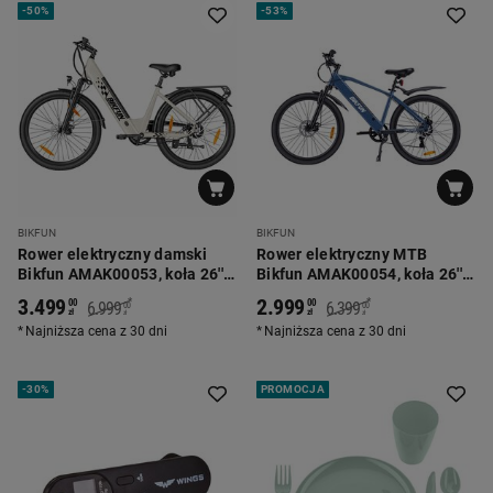
-
50%
-
53%
BIKFUN
BIKFUN
Rower elektryczny damski
Rower elektryczny MTB
Bikfun AMAK00053, koła 26'',
Bikfun AMAK00054, koła 26'',
jasnoszary
niebieski
3.499
2.999
*
*
00
00
6.999
6.399
00
00
zł
zł
zł
zł
Najniższa cena z 30 dni
Najniższa cena z 30 dni
-
30%
PROMOCJA