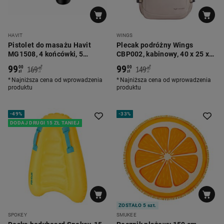
HAVIT
WINGS
Pistolet do masażu Havit
Plecak podróżny Wings
MG1508, 4 końcówki, 5
CBP002, kabinowy, 40 x 25 x
poziomów intensywności,
20 cm, beżowy
99
99
*
*
00
00
169
149
00
00
czarny
zł
zł
zł
zł
Najniższa cena od wprowadzenia
Najniższa cena od wprowadzenia
produktu
produktu
-
49%
-
33%
DODAJ DRUGI 15 ZŁ TANIEJ
ZOSTAŁO 5 szt.
SPOKEY
SMUKEE