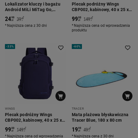
Lokalizator kluczy i bagażu
Plecak podróżny Wings
Android MiLi MiTag Go,
CBP002, kabinowy, 40 x 25 x
czarny
20 cm, różowy
24
99
*
*
99
00
39
149
99
00
zł
zł
zł
zł
Najniższa cena z 30 dni
Najniższa cena od wprowadzenia
produktu
-
33%
-
60%
WINGS
TRACER
Plecak podróżny Wings
Mata plażowa błyskawiczna
CBP002, kabinowy, 40 x 25 x
Tracer Blue, 180 x 80 cm
20 cm, niebieski
99
19
*
*
00
99
149
49
00
99
zł
zł
zł
zł
Najniższa cena od wprowadzenia
Najniższa cena z 30 dni