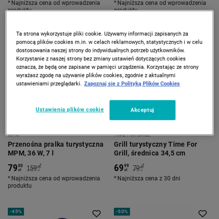
Najniższa cena od wprowadzenia
Najniższa cena od wprowadzenia
produktu
produktu
Ta strona wykorzystuje pliki cookie. Używamy informacji zapisanych za
-
50%
PROMOCJA
pomocą plików cookies m.in. w celach reklamowych, statystycznych i w celu
dostosowania naszej strony do indywidualnych potrzeb użytkowników.
Korzystanie z naszej strony bez zmiany ustawień dotyczących cookies
oznacza, że będą one zapisane w pamięci urządzenia. Korzystając ze strony
wyrażasz zgodę na używanie plików cookies, zgodnie z aktualnymi
ustawieniami przeglądarki.
Zapoznaj się z Polityką Plików Cookies
Ustawienia plików cookie
Akceptuj
MPM
TIME FOR GRILL
Przenośna pralka turystyczna
Grill turystyczny Time For
MPM, 36 W, 7 l
Grill, średnica 34,5 cm
79
69
*
*
00
99
159
79
00
99
zł
zł
zł
zł
Najniższa cena od wprowadzenia
Najniższa cena z 30 dni
produktu
-
45%
-
50%