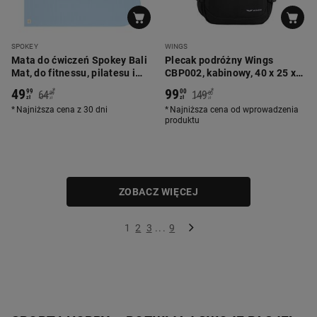
SPOKEY
WINGS
Mata do ćwiczeń Spokey Bali
Plecak podróżny Wings
Mat, do fitnessu, pilatesu i
CBP002, kabinowy, 40 x 25 x
jogi, 0,4 cm
20 cm, czarny
49
99
*
*
99
00
64
149
99
00
zł
zł
zł
zł
Najniższa cena z 30 dni
Najniższa cena od wprowadzenia
produktu
ZOBACZ WIĘCEJ
1
2
3
...
9