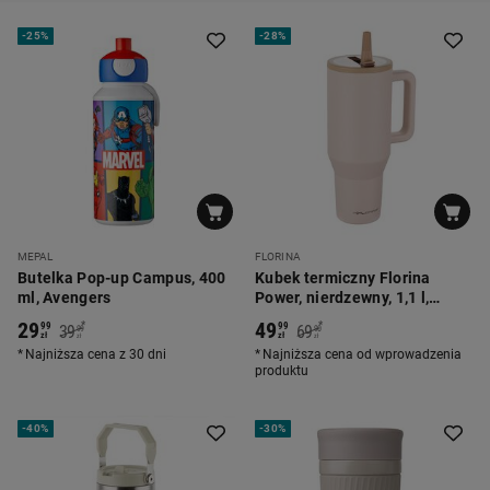
-
25%
-
28%
MEPAL
FLORINA
Butelka Pop-up Campus, 400
Kubek termiczny Florina
ml, Avengers
Power, nierdzewny, 1,1 l,
beżowy
29
49
*
*
99
99
39
69
99
90
zł
zł
zł
zł
Najniższa cena z 30 dni
Najniższa cena od wprowadzenia
produktu
-
40%
-
30%