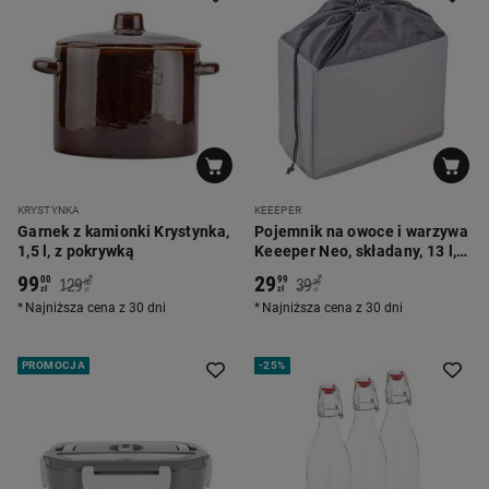
KRYSTYNKA
KEEEPER
Garnek z kamionki Krystynka,
Pojemnik na owoce i warzywa
1,5 l, z pokrywką
Keeeper Neo, składany, 13 l,
szary
99
29
*
*
00
99
129
39
00
99
zł
zł
zł
zł
Najniższa cena z 30 dni
Najniższa cena z 30 dni
PROMOCJA
-
25%