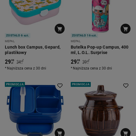
ZOSTAŁO 6 szt.
ZOSTAŁO 16 szt.
MEPAL
MEPAL
Lunch box Campus, Gepard,
Butelka Pop-up Campus, 400
plastikowy
ml, L.O.L. Surprise
29
29
*
*
99
99
34
39
99
99
zł
zł
zł
zł
Najniższa cena z 30 dni
Najniższa cena z 30 dni
PROMOCJA
PROMOCJA