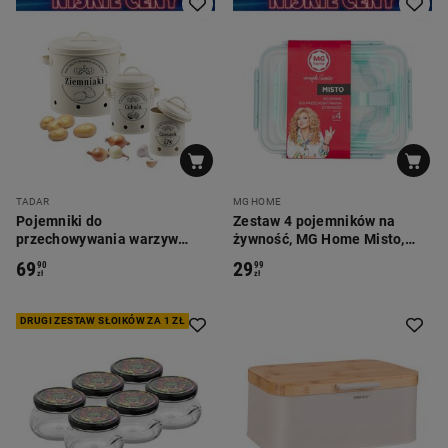
TADAR
MG HOME
Pojemniki do
Zestaw 4 pojemników na
przechowywania warzyw
żywność, MG Home Misto,
Tadar, 3 sztuki, kremowe
prostokątne, zielone
69
29
90
99
zł
zł
DRUGI ZESTAW SŁOIKÓW ZA 1 ZŁ