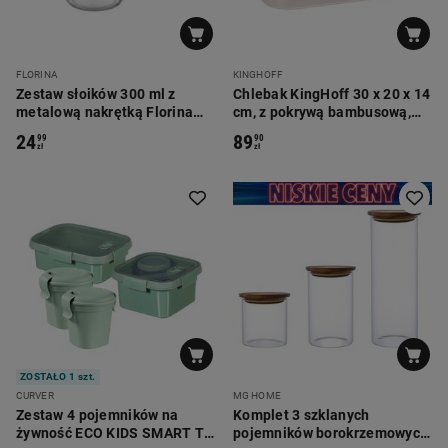
FLORINA
KINGHOFF
Zestaw słoików 300 ml z
Chlebak KingHoff 30 x 20 x 14
metalową nakrętką Florina
cm, z pokrywą bambusową,
Ala, 6 szt.
beżowy
24
89
99
90
zł
zł
ZOSTAŁO 1 szt.
CURVER
MG HOME
Zestaw 4 pojemników na
Komplet 3 szklanych
żywność ECO KIDS SMART TO
pojemników borokrzemowych