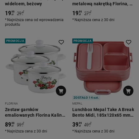
widelcem, beżowy
metalową nakrętką Florina, 2
szt.
19
19
*
*
99
99
29
27
99
99
zł
zł
zł
zł
Najniższa cena od wprowadzenia
Najniższa cena z 30 dni
produktu
PROMOCJA
PROMOCJA
ZOSTAŁO 14 szt.
FLORINA
MEPAL
Zestaw garnków
Lunchbox Mepal Take A Break
emaliowanych Florina Kalina,
Bento Midi, 185x120x65 mm,
6 elementów
ceglasty
89
39
*
*
00
99
99
49
00
99
zł
zł
zł
zł
Najniższa cena z 30 dni
Najniższa cena z 30 dni