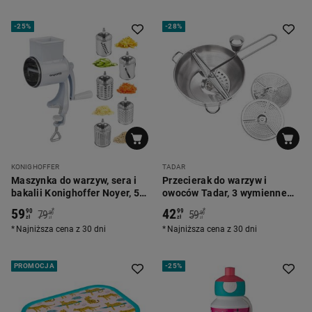
-
25%
-
28%
KONIGHOFFER
TADAR
Maszynka do warzyw, sera i
Przecierak do warzyw i
bakalii Konighoffer Noyer, 5
owoców Tadar, 3 wymienne
ostrzy, biała
ostrza, stal nierdzewna
59
42
*
*
90
99
79
59
90
90
zł
zł
zł
zł
Najniższa cena z 30 dni
Najniższa cena z 30 dni
PROMOCJA
-
25%