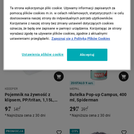
seledynowy
34
9
*
*
99
99
44
14
99
99
Ta strona wykorzystuje pliki cookie. Używamy informacji zapisanych za
zł
zł
zł
zł
Najniższa cena z 30 dni
Najniższa cena z 30 dni
pomocą plików cookies m.in. w celach reklamowych, statystycznych i w celu
dostosowania naszej strony do indywidualnych potrzeb użytkowników.
Korzystanie z naszej strony bez zmiany ustawień dotyczących cookies
oznacza, że będą one zapisane w pamięci urządzenia. Korzystając ze strony
-
33%
-
25%
wyrażasz zgodę na używanie plików cookies, zgodnie z aktualnymi
ustawieniami przeglądarki.
Zapoznaj się z Polityką Plików Cookies
Ustawienia plików cookie
Akceptuj
ZOSTAŁO 9 szt.
KEEEPER
MEPAL
Pojemnik na żywność z
Butelka Pop-up Campus, 400
klipsem, PP/tritan, 1,15L,
ml, Spiderman
seledynowy
9
29
*
*
99
99
14
39
99
99
zł
zł
zł
zł
Najniższa cena z 30 dni
Najniższa cena z 30 dni
PROMOCJA
-
25%