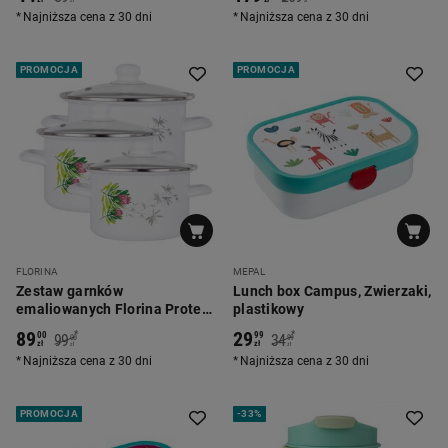
ml
zł
zł
Najniższa cena z 30 dni
Najniższa cena z 30 dni
PROMOCJA
PROMOCJA
FLORINA
MEPAL
Zestaw garnków
Lunch box Campus, Zwierzaki,
emaliowanych Florina Protea,
plastikowy
6 elementów
89
29
*
*
00
99
99
34
00
99
zł
zł
zł
zł
Najniższa cena z 30 dni
Najniższa cena z 30 dni
PROMOCJA
-
33%