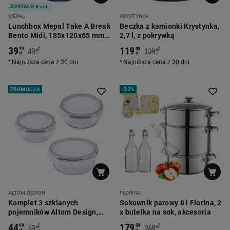
ZOSTAŁO 4 szt.
MEPAL
KRYSTYNKA
Lunchbox Mepal Take A Break
Beczka z kamionki Krystynka,
Bento Midi, 185x120x65 mm,
2,7 l, z pokrywką
niebieski
39
119
*
*
99
00
49
139
99
00
zł
zł
zł
zł
Najniższa cena z 30 dni
Najniższa cena z 30 dni
PROMOCJA
-
33%
ALTOM DESIGN
FLORINA
Komplet 3 szklanych
Sokownik parowy 8 l Florina, 2
pojemników Altom Design,
x butelka na sok, akcesoria
okrągłe, 400 ml, 600 ml, 950
44
179
*
*
99
00
59
269
90
00
zł
zł