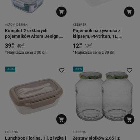
ALTOM DESIGN
KEEEPER
Komplet 2 szklanych
Pojemnik na żywność z
pojemników Altom Design,
klipsem, PP/tritan, 1L,
750 ml, 2 komory, kwadratowe
seledynowy
39
12
*
*
99
99
49
17
99
99
zł
zł
zł
zł
Najniższa cena z 30 dni
Najniższa cena z 30 dni
-
33%
-
28%
FLORINA
FLORINA
Lunchbox Florina, 1 l, z łyżką i
Zestaw słoików 2,65 l z