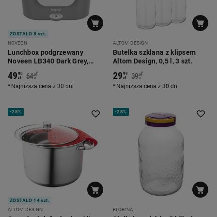
ZOSTAŁO 8 szt.
NOVEEN
ALTOM DESIGN
Lunchbox podgrzewany
Butelka szklana z klipsem
Noveen LB340 Dark Grey,
Altom Design, 0,5 l, 3 szt.
ciemnoszary
49
29
*
*
90
99
64
39
90
99
zł
zł
zł
zł
Najniższa cena z 30 dni
Najniższa cena z 30 dni
-
28%
-
28%
ZOSTAŁO 14 szt.
ALTOM DESIGN
FLORINA