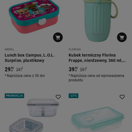
MEPAL
FLORINA
Lunch box Campus, L.O.L.
Kubek termiczny Florina
Surprise, plastikowy
Frappe, nierdzewny, 360 ml,
miętowy
29
39
*
*
99
99
34
59
99
90
zł
zł
zł
zł
Najniższa cena z 30 dni
Najniższa cena od wprowadzenia
produktu
PROMOCJA
-
27%