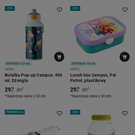
-
25%
-
25%
ZOSTAŁO 13 szt.
ZOSTAŁO 15 szt.
MEPAL
MEPAL
Butelka Pop-up Campus, 400
Lunch box Campus, Psi
ml, Dżungla
Patrol, plastikowy
29
29
*
*
99
99
39
39
99
99
zł
zł
zł
zł
Najniższa cena z 30 dni
Najniższa cena z 30 dni
PROMOCJA
-
28%