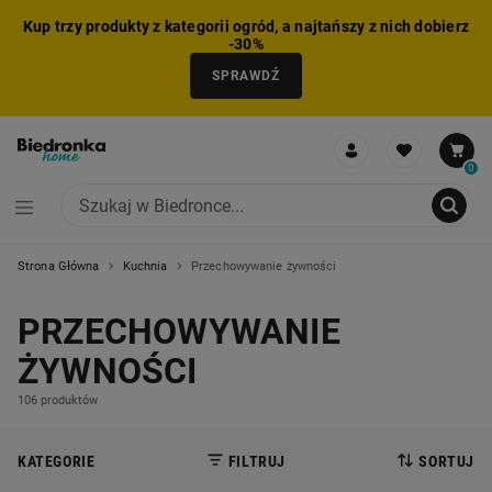
Kup trzy produkty z kategorii ogród, a najtańszy z nich dobierz
-30%
SPRAWDŹ
0
Strona Główna
Kuchnia
Przechowywanie żywności
NIE MOŻNA BYŁO DODAĆ CAŁEGO ZESTAWU DO KOSZYKA
ZMNIEJSZONO LICZBĘ PRODUKTÓW
USUNIĘTO PRODUKT Z KOSZYKA
DODANO PRODUKT DO KOSZYKA
ZESTAW DODANY DO KOSZYKA
PRZECHOWYWANIE
ŻYWNOŚCI
106 produktów
KATEGORIE
FILTRUJ
SORTUJ