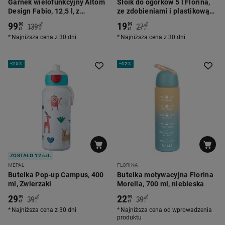
Garnek wielofunkcyjny Altom
Słoik do ogórków 5 l Florina,
Design Fabio, 12,5 l, z
ze zdobieniami i plastikową
silikonową wkładką, stalowy
nakrętką
99
19
*
*
00
99
139
27
00
99
zł
zł
zł
zł
Najniższa cena z 30 dni
Najniższa cena z 30 dni
-
25%
-
42%
ZOSTAŁO 12 szt.
MEPAL
FLORINA
Butelka Pop-up Campus, 400
Butelka motywacyjna Florina
ml, Zwierzaki
Morella, 700 ml, niebieska
29
22
*
*
99
99
39
39
99
99
zł
zł
zł
zł
Najniższa cena z 30 dni
Najniższa cena od wprowadzenia
produktu