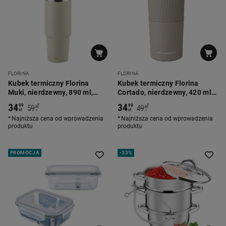
FLORINA
FLORINA
Kubek termiczny Florina
Kubek termiczny Florina
Muki, nierdzewny, 890 ml,
Cortado, nierdzewny, 420 ml,
limonkowy
ciemnobeżowy
34
34
*
*
99
99
59
49
90
99
zł
zł
zł
zł
Najniższa cena od wprowadzenia
Najniższa cena od wprowadzenia
produktu
produktu
PROMOCJA
-
33%