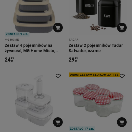
ZOSTAŁO 9 szt.
MG HOME
TADAR
Zestaw 4 pojemników na
Zestaw 2 pojemników Tadar
żywność, MG Home Misto,
Salvador, czarne
prostokątne, szaro-beżowe
24
29
99
99
zł
zł
DRUGI ZESTAW SŁOIKÓW ZA 1 ZŁ
ZOSTAŁO 17 szt.