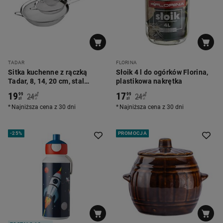
TADAR
FLORINA
Sitka kuchenne z rączką
Słoik 4 l do ogórków Florina,
Tadar, 8, 14, 20 cm, stal
plastikowa nakrętka
nierdzewna
19
17
*
*
99
99
24
24
99
99
zł
zł
zł
zł
Najniższa cena z 30 dni
Najniższa cena z 30 dni
-
25%
PROMOCJA