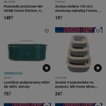
MG HOME
FLORINA
Pojemniki próżniowe MG
Zestaw słoików 165 ml z
HOME Clever Kitchen, 4
metalową nakrętką Florina, 6
sztuki, białe
szt.
149
19
00
99
zł
zł
ZOSTAŁO 9 szt.
ADLER
MG HOME
Lunchbox podgrzewany Adler
Zestaw 4 pojemników na
AD 4505, zielony
żywność, MG Home Misto,
kwadratowe, szaro-beżowe
75
24
00
99
zł
zł