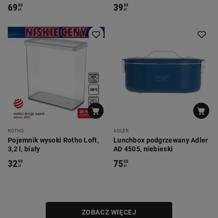
GO, zielone
MG Home Cucina
69
39
90
99
zł
zł
ROTHO
ADLER
Pojemnik wysoki Rotho Loft,
Lunchbox podgrzewany Adler
3,2 l, biały
AD 4505, niebieski
32
75
99
00
zł
zł
ZOBACZ WIĘCEJ