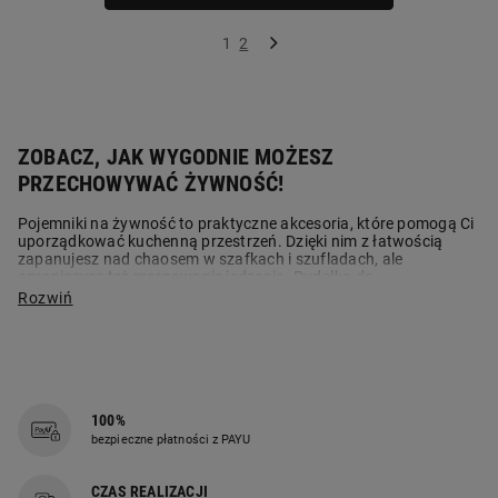
1
2
ZOBACZ, JAK WYGODNIE MOŻESZ
PRZECHOWYWAĆ ŻYWNOŚĆ!
Pojemniki na żywność to praktyczne akcesoria, które pomogą Ci
uporządkować kuchenną przestrzeń. Dzięki nim z łatwością
zapanujesz nad chaosem w szafkach i szufladach, ale
ograniczysz też marnowanie jedzenia. Pudełka do
przechowywania żywności to nie jedyne elementy wyposażenia,
w które warto się zaopatrzyć. W kuchni powinno znaleźć się
miejsce na chlebak do pieczywa, pojemniki na przyprawy, bidon
czy pojemnik na sól.
PRAKTYCZNE POJEMNIKI DO PRZECHOWYWANIA
100%
Kuchnia jest miejscem, w którym szczególnie powinniśmy dbać o
bezpieczne płatności z PAYU
ład i porządek, to przecież tutaj przygotowujemy posiłki.
Niestety, mimo tego, że większość z nas dobrze zna teorię,
realizacja nie jest już taka oczywista. Jak w takim razie
CZAS REALIZACJI