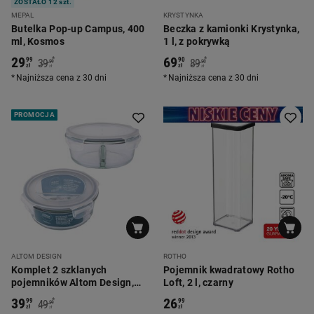
ZOSTAŁO 12 szt.
MEPAL
KRYSTYNKA
Butelka Pop-up Campus, 400
Beczka z kamionki Krystynka,
ml, Kosmos
1 l, z pokrywką
29
69
*
*
99
90
39
89
99
90
zł
zł
zł
zł
Najniższa cena z 30 dni
Najniższa cena z 30 dni
PROMOCJA
ALTOM DESIGN
ROTHO
Komplet 2 szklanych
Pojemnik kwadratowy Rotho
pojemników Altom Design,
Loft, 2 l, czarny
950 ml, 2 komory, okrągłe
39
26
*
99
99
49
99
zł
zł
zł