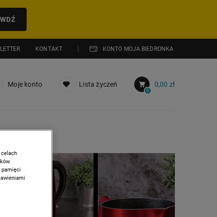
AWDŹ
LETTER
KONTAKT
KONTO MOJA BIEDRONKA
Moje konto
Lista życzeń
0,00 zł
0
 celach
ików.
w pamięci
stawieniami