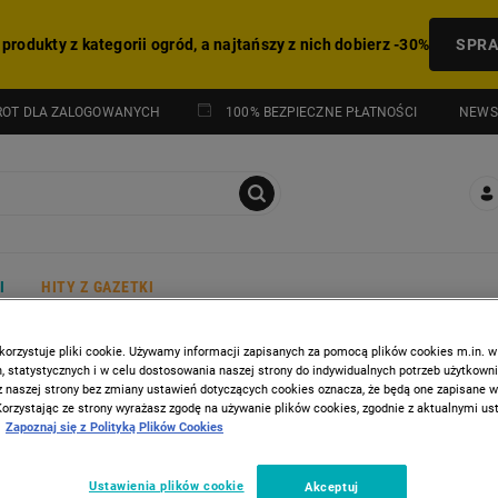
 produkty z kategorii ogród, a najtańszy z nich dobierz -30%
SPR
NEWS
ROT DLA ZALOGOWANYCH
100% BEZPIECZNE PŁATNOŚCI
I
HITY Z GAZETKI
korzystuje pliki cookie. Używamy informacji zapisanych za pomocą plików cookies m.in. w
 statystycznych i w celu dostosowania naszej strony do indywidualnych potrzeb użytkown
z naszej strony bez zmiany ustawień dotyczących cookies oznacza, że będą one zapisane 
Korzystając ze strony wyrażasz zgodę na używanie plików cookies, zgodnie z aktualnymi u
Zapoznaj się z Polityką Plików Cookies
Ustawienia plików cookie
Akceptuj