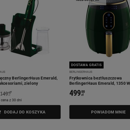
DOSTAWA GRATIS
AUS
BERLINGERHAUS
ręczny BerlingerHaus Emerald,
Frytkownica beztłuszczowa
akcesoriami, zielony
BerlingerHaus Emerald, 1350 W, 
zielona
499
00
*
149
00
zł
zł
 cena z 30 dni
DODAJ DO KOSZYKA
POWIADOM MNIE