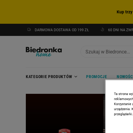
Kup trzy
DARMOWA DOSTAWA OD 199 ZŁ
60 DNI NA ZW
KATEGORIE PRODUKTÓW
PROMOCJE
NOWOŚC
Ta strona wy
reklamowych,
Korzystanie 
urządzenia. 
przeglądarki.