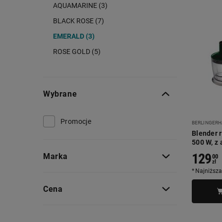
AQUAMARINE (3)
BLACK ROSE (7)
EMERALD (3)
ROSE GOLD (5)
Wybrane
Promocje
BERLINGERH
Blender 
500 W, z 
129
Marka
00
zł
Najniższa
Cena