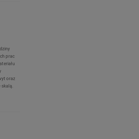
dziny
ch prac
ateriału
y
wyt oraz
 skalą.
 300
OLO – bez
nych