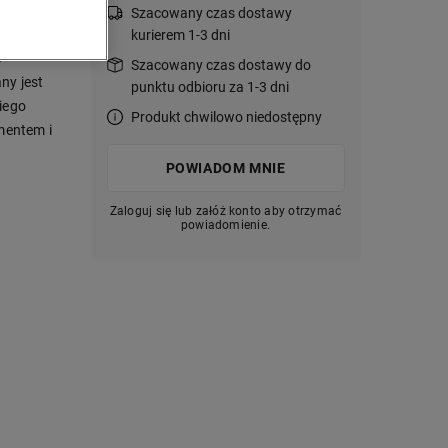
Szacowany czas dostawy
kurierem 1-3 dni
o
Szacowany czas dostawy do
ny jest
punktu odbioru za 1-3 dni
iego
Produkt chwilowo niedostępny
mentem i
POWIADOM MNIE
Zaloguj się lub załóż konto aby otrzymać
powiadomienie.