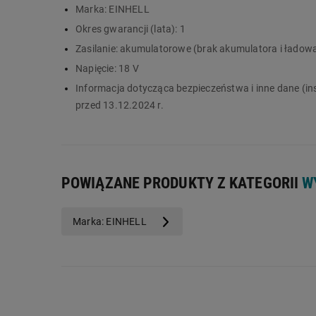
Główne cechy:
Marka:
EINHELL
Okres gwarancji (lata):
1
akumulatorowe zasilanie bez akumulatora i
napięcie zasilania 18 V
Zasilanie:
akumulatorowe (brak akumulatora i ładowa
regulacja prędkości
Napięcie:
18 V
latarka LED
Informacja dotycząca bezpieczeństwa i inne dane (in
przed 13.12.2024 r.
POWIĄZANE PRODUKTY Z KATEGORII
W
Marka: EINHELL