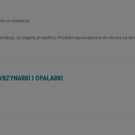
 ładowarki w zestawie
rki w zestawie)
strukcja, szczegóły produktu):
Produkt wprowadzony do obrotu na ter
YRZYNARKI I OPALARKI