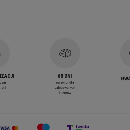
IZACJI
60 DNI
GW
czas
na zwrot dla
 dni
zalogowanych
e
klientów