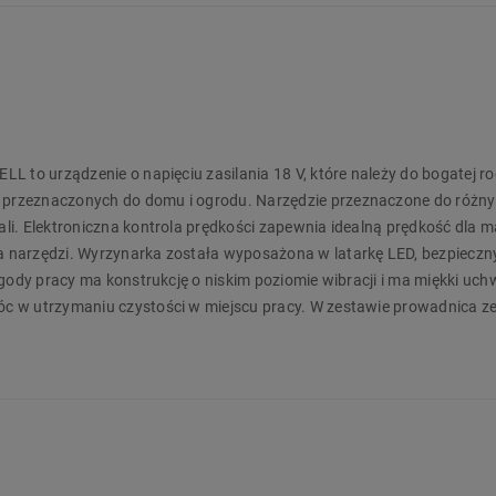
L to urządzenie o napięciu zasilania 18 V, które należy do bogatej ro
przeznaczonych do domu i ogrodu. Narzędzie przeznaczone do różny
i. Elektroniczna kontrola prędkości zapewnia idealną prędkość dla m
 narzędzi. Wyrzynarka została wyposażona w latarkę LED, bezpieczn
gody pracy ma konstrukcję o niskim poziomie wibracji i ma miękki uch
c w utrzymaniu czystości w miejscu pracy. W zestawie prowadnica ze
a je zakupić osobno. System akumulatorowy Power X-Change to ponad
siadając akumulator można dokupić pozostałe urządzenia w wersji S
 dokupienia akumulatorów o różnej pojemności (od 2 Ah do 8Ah) i róż
ażu! Nie zwlekaj z zakupem i zamów go na Biedronka Home już teraz!