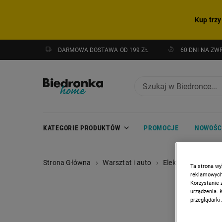
Kup trzy
DARMOWA DOSTAWA OD 199 ZŁ
60 DNI NA ZW
KATEGORIE PRODUKTÓW
PROMOCJE
NOWOŚC
Strona Główna
Warsztat i auto
Elektronarzędzia
Ta strona wy
reklamowych,
Korzystanie 
urządzenia. 
przeglądarki.