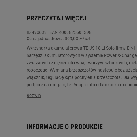
PRZECZYTAJ WIĘCEJ
ID
490639
EAN 4006825601398
Cena jednostkowa:
309,00 zł/szt.
Wyrzynarka akumulatorowa TE-JS 18 Li Solo firmy EINHEL
narzędzi akumulatorowych w systemie Power X-Change 
związanych z cięciem drewna, tworzyw sztucznych, metal
roboczego. Wymiana brzeszczotów następuje bez użycia
włącznik, regulację kąta pochylenia brzeszczota. Dla wy
podporę na drugą rękę. Adapter do odkurzacza ma pomó
Urządzenie nie posiada akumulatora i ładowarki, możn
urządzeń pracujących na jednym typie akumulatora. Po
akumulatora i ładowarki. Dodatkowo istnieje możliwość
typów ładowarek.
INFORMACJE O PRODUKCIE
Wyrzynarka EINHELL to świetny produkt do Twojego gar