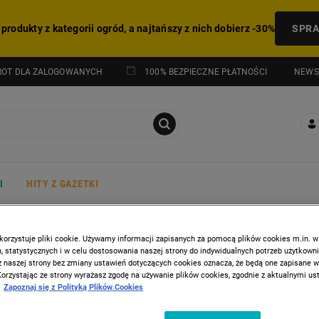
 produkty z kategorii ogród, a najtańszy z nich dobierz -30%
SPR
NEWS
ROT DLA ZALOGOWANYCH
100% BEZPIECZNE PŁATNOŚCI
I
HITY Z GAZETKI
Wyrzynarki i opalarki
Akumulatorowa wyrzynarka TE-JS 18 Li-Solo
korzystuje pliki cookie. Używamy informacji zapisanych za pomocą plików cookies m.in. w
 statystycznych i w celu dostosowania naszej strony do indywidualnych potrzeb użytkown
z naszej strony bez zmiany ustawień dotyczących cookies oznacza, że będą one zapisane 
EINHELL
Korzystając ze strony wyrażasz zgodę na używanie plików cookies, zgodnie z aktualnymi u
Zapoznaj się z Polityką Plików Cookies
Akumulatorowa wyrzynarka