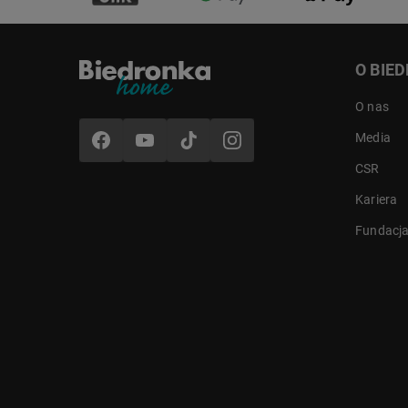
O BIE
O nas
Media
CSR
Kariera
Fundacj