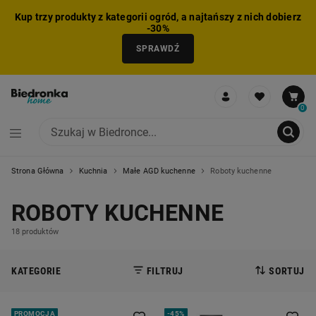
Kup trzy produkty z kategorii ogród, a najtańszy z nich dobierz
-30%
SPRAWDŹ
0
Strona Główna
Kuchnia
Małe AGD kuchenne
Roboty kuchenne
NIE MOŻNA BYŁO DODAĆ CAŁEGO ZESTAWU DO KOSZYKA
ZMNIEJSZONO LICZBĘ PRODUKTÓW
USUNIĘTO PRODUKT Z KOSZYKA
DODANO PRODUKT DO KOSZYKA
ZESTAW DODANY DO KOSZYKA
ROBOTY KUCHENNE
18 produktów
KATEGORIE
FILTRUJ
SORTUJ
PROMOCJA
-
45%