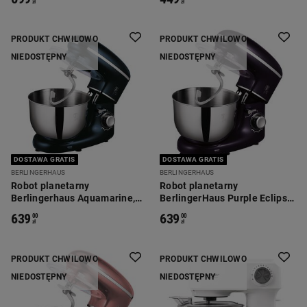
zł
zł
PRODUKT CHWILOWO
PRODUKT CHWILOWO
NIEDOSTĘPNY
NIEDOSTĘPNY
DOSTAWA GRATIS
DOSTAWA GRATIS
BERLINGERHAUS
BERLINGERHAUS
Robot planetarny
Robot planetarny
Berlingerhaus Aquamarine,
BerlingerHaus Purple Eclipse,
1300 W, 6 l, 3 końcówki
1300 W, 6 l, 3 końcówki
639
639
00
00
zł
zł
PRODUKT CHWILOWO
PRODUKT CHWILOWO
NIEDOSTĘPNY
NIEDOSTĘPNY