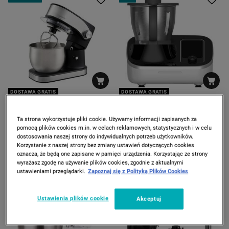
DOSTAWA GRATIS
DOSTAWA GRATIS
MAESTRO
TILSWALL HOME
Robot planetarny Maestro
Wielofunkcyjny robot
Ta strona wykorzystuje pliki cookie. Używamy informacji zapisanych za
MR-557, 1200 W, 3 l, 3
kuchenny Tilswall Home,
pomocą plików cookies m.in. w celach reklamowych, statystycznych i w celu
końcówki
1200 W, 21 funkcji, biały
199
2.699
*
*
00
00
259
4.999
dostosowania naszej strony do indywidualnych potrzeb użytkowników.
00
00
zł
zł
zł
zł
Korzystanie z naszej strony bez zmiany ustawień dotyczących cookies
Najniższa cena z 30 dni
Najniższa cena z 30 dni
oznacza, że będą one zapisane w pamięci urządzenia. Korzystając ze strony
wyrażasz zgodę na używanie plików cookies, zgodnie z aktualnymi
ustawieniami przeglądarki.
Zapoznaj się z Polityką Plików Cookies
PROMOCJA
PROMOCJA
Ustawienia plików cookie
Akceptuj