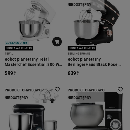
NIEDOSTĘPNY
ZOSTAŁO 7 szt.
DOSTAWA GRATIS
DOSTAWA GRATIS
TEFAL
BERLINGERHAUS
Robot planetarny Tefal
Robot planetarny
Masterchef Essential, 800 W,
BerlingerHaus Black Rose,
4,8 l, 3 końcówki, biały
1300 W, 6 l, 3 końcówki
599
639
00
00
zł
zł
PRODUKT CHWILOWO
PRODUKT CHWILOWO
NIEDOSTĘPNY
NIEDOSTĘPNY