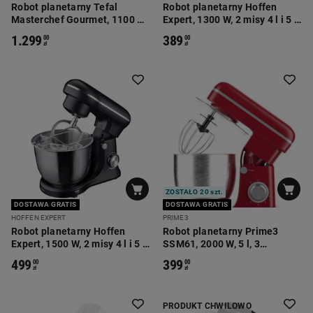
Robot planetarny Tefal
Robot planetarny Hoffen
Masterchef Gourmet, 1100 W,
Expert, 1300 W, 2 misy 4 l i 5 l,
4,6 l, z akcesoriami, czerwony
czarny
1.299
389
00
00
zł
zł
ZOSTAŁO 20 szt.
DOSTAWA GRATIS
DOSTAWA GRATIS
HOFFEN EXPERT
PRIME3
Robot planetarny Hoffen
Robot planetarny Prime3
Expert, 1500 W, 2 misy 4 l i 5 l,
SSM61, 2000 W, 5 l, 3
czarny
końcówki
499
399
00
00
zł
zł
PRODUKT CHWILOWO