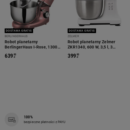
DOSTAWA GRATIS
DOSTAWA GRATIS
BERLINGERHAUS
ZELMER
Robot planetarny
Robot planetarny Zelmer
BerlingerHaus I-Rose, 1300
ZKR1340, 600 W, 3,5 l, 3
W, 6 l, 3 końcówki
końcówki
639
399
00
00
zł
zł
100%
bezpieczne płatności z PAYU