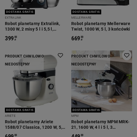
DOSTAWA GRATIS
DOSTAWA GRATIS
EXTRALINK
MELLERWARE
Robot planetarny Extralink,
Robot planetarny Mellerware
1300 W, 2 misy 5 l i 5,5 l,
Twist, 1000 W, 5 l, 3 końcówki
czarny
399
669
00
00
zł
zł
PRODUKT CHWILOWO
PRODUKT CHWILOWO
NIEDOSTĘPNY
NIEDOSTĘPNY
DOSTAWA GRATIS
DOSTAWA GRATIS
ARIETE
MPM
Robot planetarny Ariete
Robot planetarny MPM MRK-
1588/07 Classica, 1200 W, 5,5
21, 1600 W, 4 l i 5 l, 3
l, 3 końcówki
końcówki, czarny
699
449
00
00