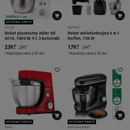
ZOSTAŁO 1 szt.
DOSTAWA GRATIS
ADLER
HOFFEN
Robot planetarny Adler AD
Robot wielofunkcyjny 6 w 1
4216, 1000 W, 4 l, 3 końcówki
Hoffen, 700 W
239
179
*
*
00
00
299
199
00
00
zł
zł
zł
zł
Najniższa cena z 30 dni
Najniższa cena z 30 dni
DOSTAWA GRATIS
DOSTAWA GRATIS
TEFAL
HOFFEN EXPERT