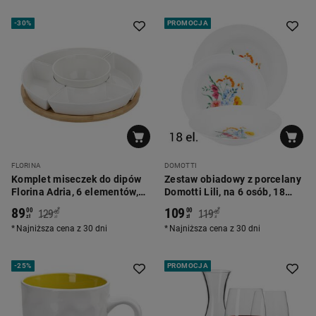
-
30%
PROMOCJA
FLORINA
DOMOTTI
Komplet miseczek do dipów
Zestaw obiadowy z porcelany
Florina Adria, 6 elementów,
Domotti Lili, na 6 osób, 18
bambusowa podstawka
elementów
89
109
*
*
00
00
129
119
00
00
zł
zł
zł
zł
Najniższa cena z 30 dni
Najniższa cena z 30 dni
-
25%
PROMOCJA