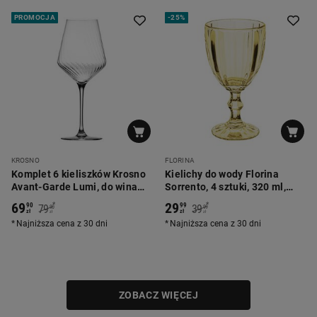
PROMOCJA
-
25%
KROSNO
FLORINA
Komplet 6 kieliszków Krosno
Kielichy do wody Florina
Avant-Garde Lumi, do wina
Sorrento, 4 sztuki, 320 ml,
czerwonego, 550 ml
żółte
69
29
*
*
90
99
79
39
90
99
zł
zł
zł
zł
Najniższa cena z 30 dni
Najniższa cena z 30 dni
ZOBACZ WIĘCEJ