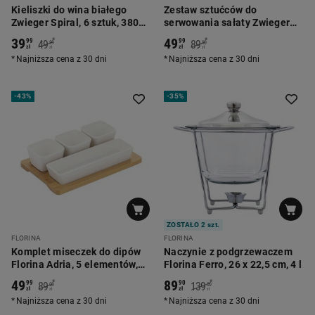
Kieliszki do wina białego
Zestaw sztućców do
Zwieger Spiral, 6 sztuk, 380
serwowania sałaty Zwieger
ml, transparentne
Livio, 2 elementy, srebrne
39
49
*
*
99
99
49
89
99
90
zł
zł
zł
zł
Najniższa cena z 30 dni
Najniższa cena z 30 dni
-
43%
-
35%
ZOSTAŁO 2 szt.
FLORINA
FLORINA
Komplet miseczek do dipów
Naczynie z podgrzewaczem
Florina Adria, 5 elementów,
Florina Ferro, 26 x 22,5 cm, 4 l
bambusowa podstawka
49
89
*
*
99
90
89
139
00
00
zł
zł
zł
zł
Najniższa cena z 30 dni
Najniższa cena z 30 dni