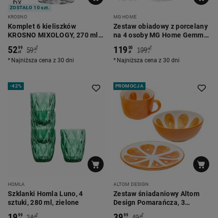
ZOSTAŁO 10 szt.
KROSNO
MG HOME
Komplet 6 kieliszków
Zestaw obiadowy z porcelany
KROSNO MIXOLOGY, 270 ml,
na 4 osoby MG Home Gemma,
do margarity
12 elementów, biały
52
119
*
*
99
00
59
199
90
00
zł
zł
zł
zł
Najniższa cena z 30 dni
Najniższa cena z 30 dni
-
42%
PROMOCJA
HOMLA
ALTOM DESIGN
Szklanki Homla Luno, 4
Zestaw śniadaniowy Altom
sztuki, 280 ml, zielone
Design Pomarańcza, 3
elementy
19
39
*
*
99
99
34
49
99
99