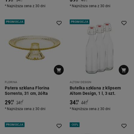
zł
zł
zł
zł
Najniższa cena z 30 dni
Najniższa cena z 30 dni
PROMOCJA
PROMOCJA
FLORINA
ALTOM DESIGN
Patera szklana Florina
Butelka szklana z klipsem
Sorrento, 31 cm, żółta
Altom Design, 1 l, 3 szt.
29
34
*
*
99
99
34
44
99
99
zł
zł
zł
zł
Najniższa cena z 30 dni
Najniższa cena z 30 dni
PROMOCJA
-
30%