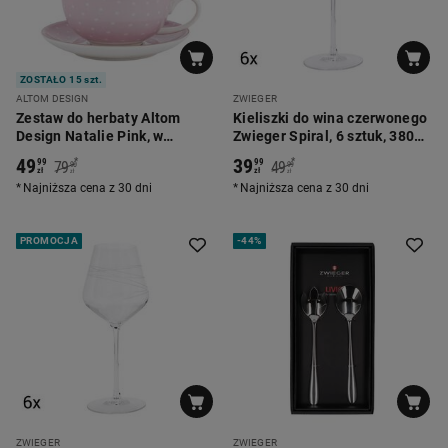
ZOSTAŁO 15 szt.
ALTOM DESIGN
ZWIEGER
Zestaw do herbaty Altom
Kieliszki do wina czerwonego
Design Natalie Pink, w
Zwieger Spiral, 6 sztuk, 380
opasce, różowy
ml, transparentne
49
39
*
*
99
99
79
49
90
99
zł
zł
zł
zł
Najniższa cena z 30 dni
Najniższa cena z 30 dni
PROMOCJA
-
44%
ZWIEGER
ZWIEGER