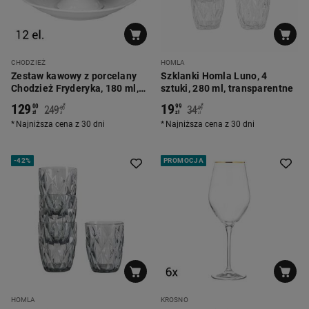
CHODZIEŻ
HOMLA
Zestaw kawowy z porcelany
Szklanki Homla Luno, 4
Chodzież Fryderyka, 180 ml,
sztuki, 280 ml, transparentne
12 elementów
129
19
*
*
00
99
249
34
00
99
zł
zł
zł
zł
Najniższa cena z 30 dni
Najniższa cena z 30 dni
-
42%
PROMOCJA
HOMLA
KROSNO