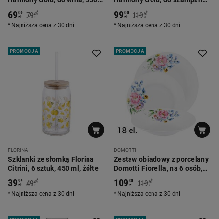
Harmony Gold, do wina, 550
Harmony Gold, do szampana,
ml
280 ml
69
99
*
*
00
00
79
119
00
00
zł
zł
zł
zł
Najniższa cena z 30 dni
Najniższa cena z 30 dni
PROMOCJA
PROMOCJA
FLORINA
DOMOTTI
Szklanki ze słomką Florina
Zestaw obiadowy z porcelany
Citrini, 6 sztuk, 450 ml, żółte
Domotti Fiorella, na 6 osób,
18 elementów
39
109
*
*
99
00
49
119
99
00
zł
zł
zł
zł
Najniższa cena z 30 dni
Najniższa cena z 30 dni