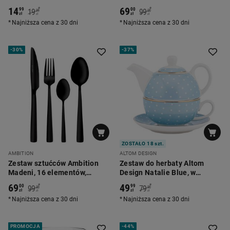
14
69
*
*
99
00
19
99
99
00
zł
zł
zł
zł
Najniższa cena z 30 dni
Najniższa cena z 30 dni
-
30%
-
37%
ZOSTAŁO 18 szt.
AMBITION
ALTOM DESIGN
Zestaw sztućców Ambition
Zestaw do herbaty Altom
Madeni, 16 elementów,
Design Natalie Blue, w
czarne
opasce, niebieski
69
49
*
*
00
99
99
79
00
90
zł
zł
zł
zł
Najniższa cena z 30 dni
Najniższa cena z 30 dni
PROMOCJA
-
44%