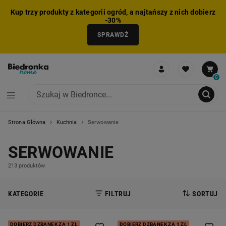
Kup trzy produkty z kategorii ogród, a najtańszy z nich dobierz
-30%
SPRAWDŹ
0
Strona Główna
Kuchnia
Serwowanie
NIE MOŻNA BYŁO DODAĆ CAŁEGO ZESTAWU DO KOSZYKA
ZMNIEJSZONO LICZBĘ PRODUKTÓW
USUNIĘTO PRODUKT Z KOSZYKA
DODANO PRODUKT DO KOSZYKA
ZESTAW DODANY DO KOSZYKA
SERWOWANIE
213 produktów
KATEGORIE
FILTRUJ
SORTUJ
DOBIERZ DZBANEK ZA 1 ZŁ
DOBIERZ DZBANEK ZA 1 ZŁ