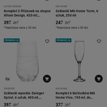
ALTOM DESIGN
MG HOME
Komplet 2 filiżanek na stopce
Szklanki MG Home Torre, 6
Altom Design, 420 ml,
sztuk, 250 ml
magnolia błękit
39
24
*
*
99
99
49
29
99
99
zł
zł
zł
zł
Najniższa cena z 30 dni
Najniższa cena z 30 dni
PROMOCJA
PROMOCJA
ZWIEGER
MG HOME
Szklanki wysokie Zwieger
Komplet 6 kieliszków MG
Spiral, 6 sztuk, 400 ml,
Home Vivo, 190 ml, do
transparentne
szampana
39
37
*
*
99
99
49
39
99
99
zł
zł
zł
zł