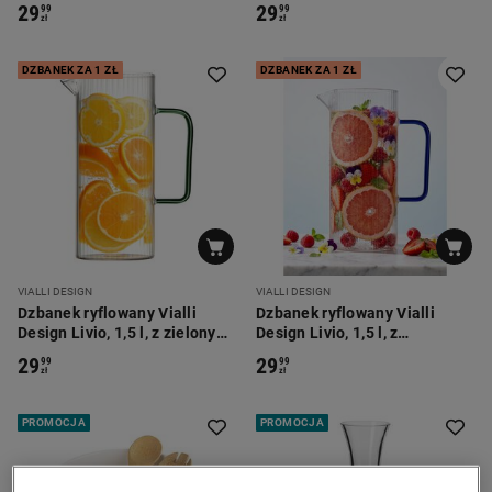
uchem
uchem
29
29
99
99
zł
zł
DZBANEK ZA 1 ZŁ
DZBANEK ZA 1 ZŁ
VIALLI DESIGN
VIALLI DESIGN
Dzbanek ryflowany Vialli
Dzbanek ryflowany Vialli
Design Livio, 1,5 l, z zielonym
Design Livio, 1,5 l, z
uchem
niebieskim uchem
29
29
99
99
zł
zł
PROMOCJA
PROMOCJA