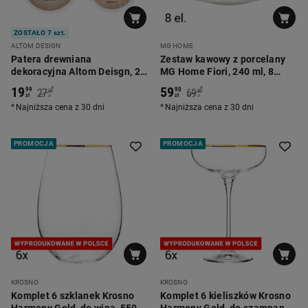
ZOSTAŁO 7 szt.
ALTOM DESIGN
MG HOME
Patera drewniana
Zestaw kawowy z porcelany
dekoracyjna Altom Deisgn, 2
MG Home Fiori, 240 ml, 8
sztuki, z uszami królika
elementów
19
59
*
*
99
90
27
69
99
90
zł
zł
zł
zł
Najniższa cena z 30 dni
Najniższa cena z 30 dni
PROMOCJA
PROMOCJA
KROSNO
KROSNO
Komplet 6 szklanek Krosno
Komplet 6 kieliszków Krosno