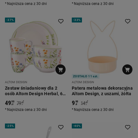
Najniższa cena z 30 dni
Najniższa cena z 30 dni
-
37%
-
33%
ZOSTAŁO 11 szt.
ALTOM DESIGN
ALTOM DESIGN
Zestaw śniadaniowy dla 2
Patera metalowa dekoracyjna
osób Altom Design Herbal, 6
Altom Design, z uszami, żółta
elementów
49
9
*
*
99
99
79
14
90
99
zł
zł
zł
zł
Najniższa cena z 30 dni
Najniższa cena z 30 dni
-
25%
-
40%