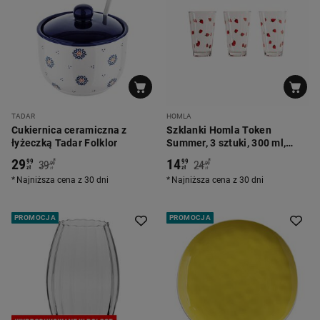
TADAR
HOMLA
Cukiernica ceramiczna z
Szklanki Homla Token
łyżeczką Tadar Folklor
Summer, 3 sztuki, 300 ml,
truskawki
29
14
*
*
99
99
39
24
99
99
zł
zł
zł
zł
Najniższa cena z 30 dni
Najniższa cena z 30 dni
PROMOCJA
PROMOCJA