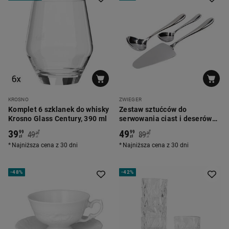
KROSNO
ZWIEGER
Komplet 6 szklanek do whisky
Zestaw sztućców do
Krosno Glass Century, 390 ml
serwowania ciast i deserów
Zwieger Livio, 3 elementy,
39
49
*
*
99
99
49
89
99
90
srebrne
zł
zł
zł
zł
Najniższa cena z 30 dni
Najniższa cena z 30 dni
-
48%
-
42%