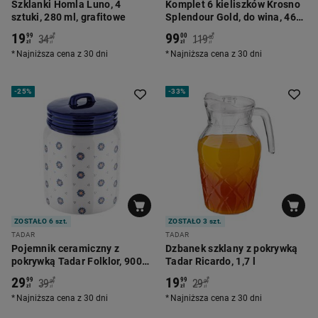
Szklanki Homla Luno, 4
Komplet 6 kieliszków Krosno
sztuki, 280 ml, grafitowe
Splendour Gold, do wina, 460
ml
19
99
*
*
99
00
34
119
99
00
zł
zł
zł
zł
Najniższa cena z 30 dni
Najniższa cena z 30 dni
-
25%
-
33%
ZOSTAŁO 6 szt.
ZOSTAŁO 3 szt.
TADAR
TADAR
Pojemnik ceramiczny z
Dzbanek szklany z pokrywką
pokrywką Tadar Folklor, 900
Tadar Ricardo, 1,7 l
ml, biały
29
19
*
*
99
99
39
29
99
99
zł
zł
zł
zł
Najniższa cena z 30 dni
Najniższa cena z 30 dni