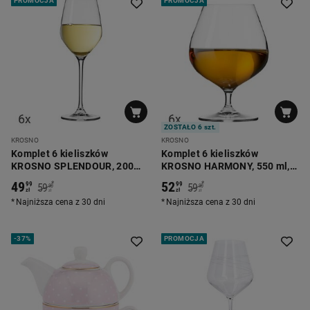
PROMOCJA
PROMOCJA
ZOSTAŁO 6 szt.
KROSNO
KROSNO
Komplet 6 kieliszków
Komplet 6 kieliszków
KROSNO SPLENDOUR, 200
KROSNO HARMONY, 550 ml,
ml, do wina białego
do koniaku
49
52
*
*
99
99
59
59
90
90
zł
zł
zł
zł
Najniższa cena z 30 dni
Najniższa cena z 30 dni
-
37%
PROMOCJA