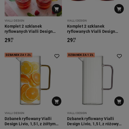
VIALLI DESIGN
VIALLI DESIGN
Komplet 2 szklanek
Komplet 2 szklanek
ryflowanych Vialli Design
ryflowanych Vialli Design
Livio, 350 ml, z różowym
Livio, 350 ml, z niebieskiem
29
29
99
99
uchem
uchem
zł
zł
DZBANEK ZA 1 ZŁ
DZBANEK ZA 1 ZŁ
VIALLI DESIGN
VIALLI DESIGN
Dzbanek ryflowany Vialli
Dzbanek ryflowany Vialli
Design Livio, 1,5 l, z żółtym
Design Livio, 1,5 l, z różowym