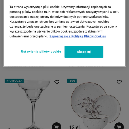
Ta strona wykorzystuje pliki cookie. Używamy informacji zapisanych za
pomocą plików cookies m.in. w celach reklamowych, statystycznych i w celu
dostosowania naszej strony do indywidualnych potrzeb użytkowników.
Korzystanie z naszej strony bez zmiany ustawień dotyczących cookies
oznacza, że będą one zapisane w pamięci urządzenia. Korzystając ze strony
wyrażasz zgodę na używanie plików cookies, zgodnie z aktualnymi
ustawieniami przeglądarki.
Zapoznaj się z Polityką Plików Cookies
FLORINA
KROSNO
Zestaw miska do sałaty z 2
Karafka KROSNO HARMONY,
łyżkami Adria, biały, na
do wina, 1,6 l
Ustawienia plików cookie
Akceptuj
podstawce
89
69
*
*
90
90
99
89
00
90
zł
zł
zł
zł
Najniższa cena z 30 dni
Najniższa cena z 30 dni
PROMOCJA
-
40%