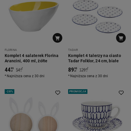
FLORINA
TADAR
Komplet 4 salaterek Florina
Komplet 4 talerzy na ciasto
Arancini, 400 ml, żółte
Tadar Folklor, 24 cm, białe
44
89
*
*
99
90
54
129
99
00
zł
zł
zł
zł
Najniższa cena z 30 dni
Najniższa cena z 30 dni
-
28%
PROMOCJA