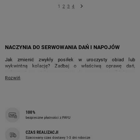
1
2
3
4
NACZYNIA DO SERWOWANIA DAŃ I NAPOJÓW
Jak zmienić zwykły posiłek w uroczysty obiad lub 
wykwintną kolację? Zadbaj o właściwą oprawę dań, 
wykorzystując stylowe naczynia do serwowania. Zdobione 
talerze obiadowe, dekoracyjny półmisek czy gustowne 
szklanki do napojów sprawią, że wszelkie potrawy będą 
smakowały jeszcze lepiej. Dlatego właśnie kupując kubki do 
herbaty lub miski do zupy zwróć uwagę nie tylko na 
funkcjonalność, ale na ich wygląd.
100%
NIEZBĘDNE KUCHENNE AKCESORIA – KUBEK, 
bezpieczne płatności z PAYU
SZKLANKA I FILIŻANKA Z DZBANKIEM
CZAS REALIZACJI
W każdej kuchni obowiązkowo powinno znaleźć się miejsce 
Szacowany czas dostawy 1-3 dni robocze