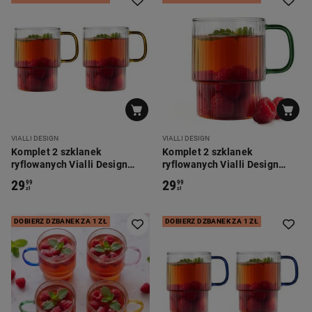
VIALLI DESIGN
VIALLI DESIGN
Komplet 2 szklanek
Komplet 2 szklanek
ryflowanych Vialli Design
ryflowanych Vialli Design
Livio, 350 ml, z żółtym uchem
Livio, 350 ml, z zielonym
29
29
99
99
uchem
zł
zł
DOBIERZ DZBANEK ZA 1 ZŁ
DOBIERZ DZBANEK ZA 1 ZŁ