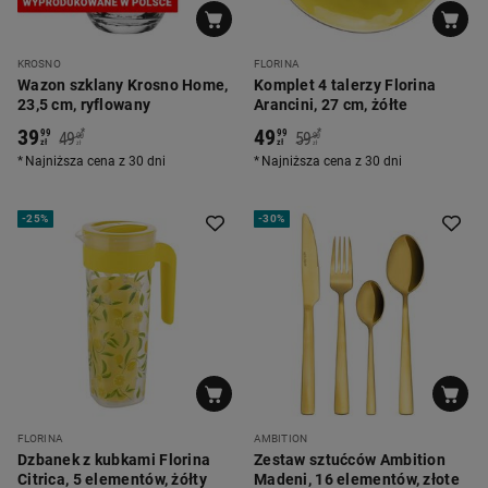
KROSNO
FLORINA
Wazon szklany Krosno Home,
Komplet 4 talerzy Florina
23,5 cm, ryflowany
Arancini, 27 cm, żółte
39
49
*
*
99
99
49
59
00
90
zł
zł
zł
zł
Najniższa cena z 30 dni
Najniższa cena z 30 dni
-
25%
-
30%
FLORINA
AMBITION
Dzbanek z kubkami Florina
Zestaw sztućców Ambition
Citrica, 5 elementów, żółty
Madeni, 16 elementów, złote