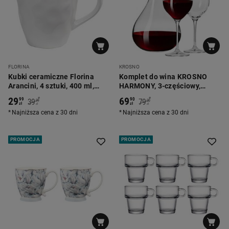
FLORINA
KROSNO
Kubki ceramiczne Florina
Komplet do wina KROSNO
Arancini, 4 sztuki, 400 ml,
HARMONY, 3-częściowy,
żółte
szklany
29
69
*
*
99
90
39
79
99
00
zł
zł
zł
zł
Najniższa cena z 30 dni
Najniższa cena z 30 dni
PROMOCJA
PROMOCJA