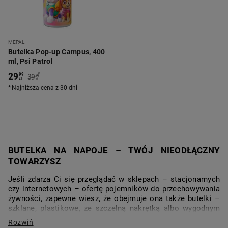
MEPAL
Butelka Pop-up Campus, 400
ml, Psi Patrol
29
*
99
39
99
zł
zł
Najniższa cena z 30 dni
BUTELKA NA NAPOJE – TWÓJ NIEODŁĄCZNY
TOWARZYSZ
Jeśli zdarza Ci się przeglądać w sklepach – stacjonarnych
czy internetowych – ofertę pojemników do przechowywania
żywności, zapewne wiesz, że obejmuje ona także butelki –
szklane, plastikowe, ze szczelną nakrętką albo wygodnym
ustnikiem. Wybór takich akcesoriów jest naprawdę
ogromny, bo równie ważna jest ich rola w naszym