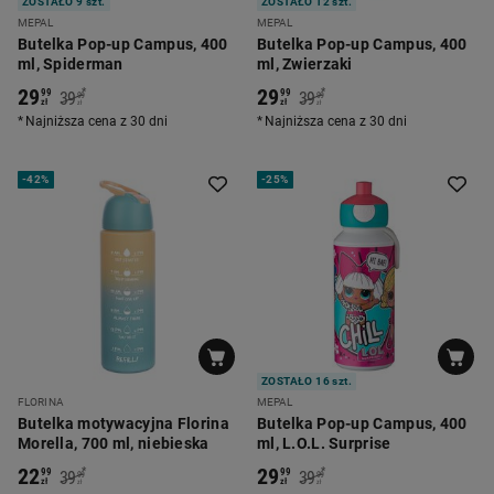
ZOSTAŁO 9 szt.
ZOSTAŁO 12 szt.
MEPAL
MEPAL
Butelka Pop-up Campus, 400
Butelka Pop-up Campus, 400
ml, Spiderman
ml, Zwierzaki
29
29
*
*
99
99
39
39
99
99
zł
zł
zł
zł
Najniższa cena z 30 dni
Najniższa cena z 30 dni
-
42%
-
25%
ZOSTAŁO 16 szt.
FLORINA
MEPAL
Butelka motywacyjna Florina
Butelka Pop-up Campus, 400
Morella, 700 ml, niebieska
ml, L.O.L. Surprise
22
29
*
*
99
99
39
39
99
99
zł
zł
zł
zł