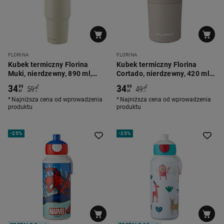
FLORINA
FLORINA
Kubek termiczny Florina
Kubek termiczny Florina
Muki, nierdzewny, 890 ml,
Cortado, nierdzewny, 420 ml,
limonkowy
ciemnobeżowy
34
34
*
*
99
99
59
49
90
99
zł
zł
zł
zł
Najniższa cena od wprowadzenia
Najniższa cena od wprowadzenia
produktu
produktu
-
25%
-
25%