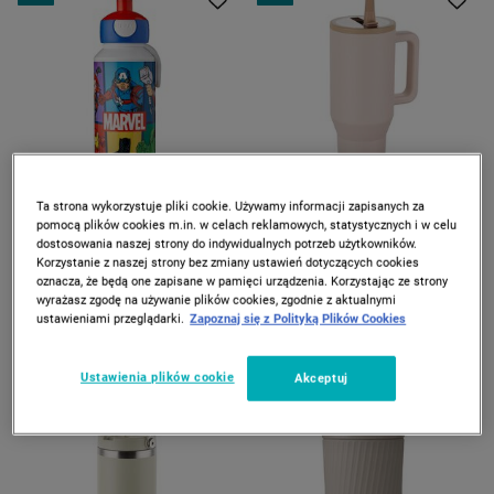
Ta strona wykorzystuje pliki cookie. Używamy informacji zapisanych za
MEPAL
FLORINA
pomocą plików cookies m.in. w celach reklamowych, statystycznych i w celu
Butelka Pop-up Campus, 400
Kubek termiczny Florina
dostosowania naszej strony do indywidualnych potrzeb użytkowników.
ml, Avengers
Power, nierdzewny, 1,1 l,
Korzystanie z naszej strony bez zmiany ustawień dotyczących cookies
beżowy
oznacza, że będą one zapisane w pamięci urządzenia. Korzystając ze strony
29
49
*
*
99
99
39
69
99
90
wyrażasz zgodę na używanie plików cookies, zgodnie z aktualnymi
zł
zł
zł
zł
Najniższa cena z 30 dni
Najniższa cena od wprowadzenia
ustawieniami przeglądarki.
Zapoznaj się z Polityką Plików Cookies
produktu
Ustawienia plików cookie
Akceptuj
-
40%
-
30%