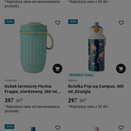
Najniższa cena od wprowadzenia
Najniższa cena z 30 dni
produktu
-
33%
-
25%
ZOSTAŁO 13 szt.
FLORINA
MEPAL
Kubek termiczny Florina
Butelka Pop-up Campus, 400
Frappe, nierdzewny, 360 ml,
ml, Dżungla
miętowy
39
29
*
*
99
99
59
39
90
99
zł
zł
zł
zł
Najniższa cena od wprowadzenia
Najniższa cena z 30 dni
produktu
-
25%