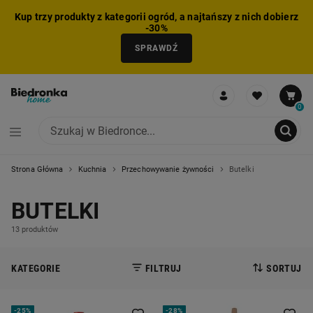
Kup trzy produkty z kategorii ogród, a najtańszy z nich dobierz
-30%
SPRAWDŹ
0
Strona Główna
Kuchnia
Przechowywanie żywności
Butelki
NIE MOŻNA BYŁO DODAĆ CAŁEGO ZESTAWU DO KOSZYKA
ZMNIEJSZONO LICZBĘ PRODUKTÓW
USUNIĘTO PRODUKT Z KOSZYKA
DODANO PRODUKT DO KOSZYKA
ZESTAW DODANY DO KOSZYKA
BUTELKI
13 produktów
KATEGORIE
FILTRUJ
SORTUJ
-
25%
-
28%