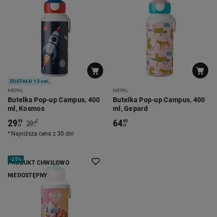
ZOSTAŁO 12 szt.
MEPAL
MEPAL
Butelka Pop-up Campus, 400
Butelka Pop-up Campus, 400
ml, Kosmos
ml, Gepard
29
64
*
99
90
39
99
zł
zł
zł
Najniższa cena z 30 dni
-
25%
PRODUKT CHWILOWO
NIEDOSTĘPNY