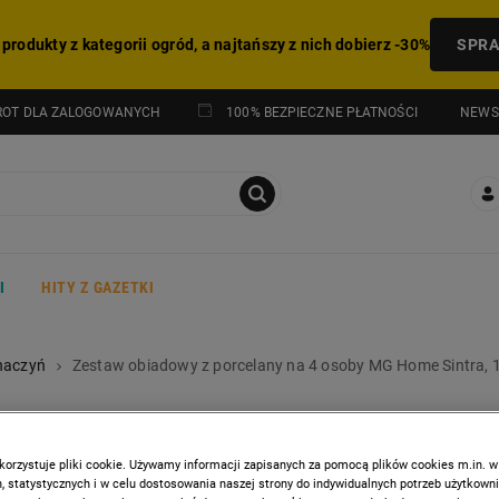
 produkty z kategorii ogród, a najtańszy z nich dobierz -30%
SPR
NEWS
ROT DLA ZALOGOWANYCH
100% BEZPIECZNE PŁATNOŚCI
I
HITY Z GAZETKI
naczyń
Zestaw obiadowy z porcelany na 4 osoby MG Home Sintra, 1
MG HOME
Zestaw obiadowy z porcela
korzystuje pliki cookie. Używamy informacji zapisanych za pomocą plików cookies m.in. w
 statystycznych i w celu dostosowania naszej strony do indywidualnych potrzeb użytkown