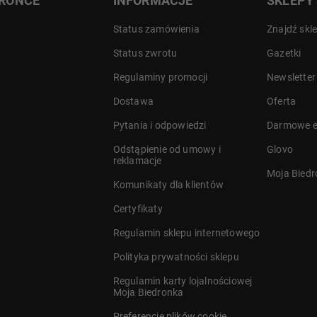
DRONCE
INFORMACJE
SKLEPY
Status zamówienia
Znajdź skl
Status zwrotu
Gazetki
Regulaminy promocji
Newsletter
Dostawa
Oferta
a
Pytania i odpowiedzi
Darmowe e
Odstąpienie od umowy i
Glovo
reklamacje
Moja Bied
Komunikaty dla klientów
Certyfikaty
Regulamin sklepu internetowego
Polityka prywatności sklepu
Regulamin karty lojalnościowej
 cm
Moja Biedronka
Preferencje plików cookie