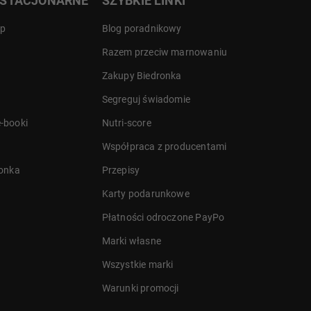
 STACJONARNE
SZYBKIE LINKI
ep
Blog poradnikowy
Razem przeciw marnowaniu
Zakupy Biedronka
Segreguj świadomie
-booki
Nutri-score
Współpraca z producentami
ronka
Przepisy
Karty podarunkowe
Płatności odroczone PayPo
Marki własne
Wszystkie marki
Warunki promocji