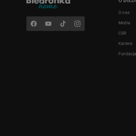
O BIE
O nas
Media
MARKA
CSR
MG HOME
Kariera
Fundacj
KOLOR
Biały, niebieski
MATERIAŁ
Porcelana
ZESTAW ZAWIERA
- 4 x talerz obiadowy 27