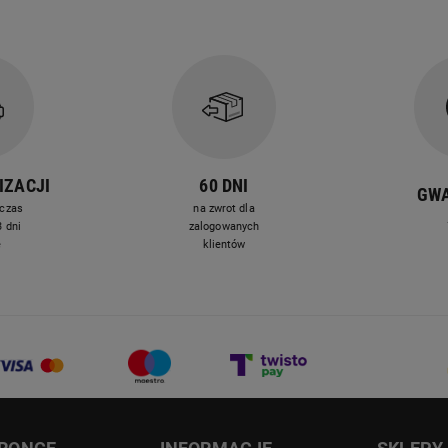
o elegancki
 z porcelany
IZACJI
60 DNI
GW
czas
na zwrot dla
 dni
zalogowanych
e
klientów
elany MG HOME Sintra łączy
 funkcjonalność i ponadczasowy
nie każdej jadalni.
ka HOME!