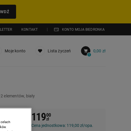
AWDŹ
LETTER
KONTAKT
KONTO MOJA BIEDRONKA
Moje konto
Lista życzeń
0,00 zł
0
2 elementów, biały
119
00
ny
zł
 celach
Cena jednostkowa:
119,00 zł/opa.
ików.