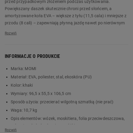
przed przypadkowym złożeniem podczas użytkowania.
Powiększany daszek skutecznie chroni przed słońcem, a
amortyzowane koła EVA – większe z tyłu (11,5 cala) i mniejsze z
przodu (8 cali) – zapewniają płynną jazdę nawet po nierównym
terenie. Blokada skrętu przednich kół ułatwia prowadzenie
wózka. Spacerówka MoMi Miya w kolorze khaki ma regulowane
oparcie oraz podnóżek, które można dopasować do potrzeb
rosnącego dziecka. 5-punktowe pasy oraz solidny hamulec
INFORMACJE O PRODUKCIE
nożny na tylnej osi dbają o bezpieczeństwo malucha.
Marka:
MOMI
Spacerówka MoMi Miya posiada certyfikat TÜV i spełnia normę
Materiał:
EVA, poliester, stal, ekoskóra (PU)
EN 1888-2, co potwierdza jej wysoką jakość i bezpieczeństwo. W
zestawie znajdują się praktyczne akcesoria: uchwyt na kubek,
Kolor:
khaki
moskitiera, osłonka na nóżki oraz folia przeciwdeszczowa.
Wymiary:
96,5 x 55,5 x 106,5 cm
Zamów produkt już dziś w Biedronka Home!
Sposób użycia:
przecierać wilgotną szmatką (nie prać)
Waga:
10,7 kg
Główne cechy:
Opis elementów:
wózek, moskitiera, folia przeciwdeszczowa,
wózek spacerowy dla maluchów od 6 miesiąca życia, aż do
uchwyt na kubek, okrycie na nóżki
osiągnięcia przez nie 22 kg