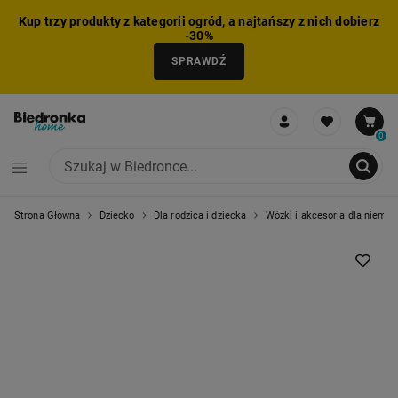
Kup trzy produkty z kategorii ogród, a najtańszy z nich dobierz
-30%
SPRAWDŹ
0
Strona Główna
Dziecko
Dla rodzica i dziecka
Wózki i akcesoria dla niemow
NIE MOŻNA BYŁO DODAĆ CAŁEGO ZESTAWU DO KOSZYKA
ZMNIEJSZONO LICZBĘ PRODUKTÓW
USUNIĘTO PRODUKT Z KOSZYKA
DODANO PRODUKT DO KOSZYKA
ZESTAW DODANY DO KOSZYKA