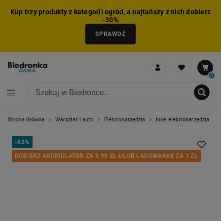
Kup trzy produkty z kategorii ogród, a najtańszy z nich dobierz
-30%
SPRAWDŹ
0
Strona Główna
Warsztat i auto
Elektronarzędzia
Inne elektronarzędzia
NIE MOŻNA BYŁO DODAĆ CAŁEGO ZESTAWU DO KOSZYKA
ZMNIEJSZONO LICZBĘ PRODUKTÓW
USUNIĘTO PRODUKT Z KOSZYKA
DODANO PRODUKT DO KOSZYKA
ZESTAW DODANY DO KOSZYKA
-
62%
DOBIERZ AKUMULATOR ZA 9,99 ZŁ I/LUB ŁADOWARKĘ ZA 1 ZŁ