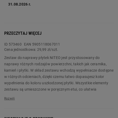
31.08.2026 r.
PRZECZYTAJ WIĘCEJ
ID
573460
EAN 5905118067011
Cena jednostkowa:
29,99 zł/szt.
Zestaw do naprawy płytek NITEO jest przystosowany do
naprawy różnych rodzajów powierzchni, takich jak ceramika,
kamień i płytki. W skład zestawu wchodzą wypełniacze dostępne
w różnych odcieniach, dzięki czemu łatwo dopasujesz kolor
wypełnienia do koloru uszkodzonej płytki. Wszystkie elementy
zestawu są umieszczone w poręcznym etui, co ułatwia
przechowywanie i transport.
Zestaw do naprawy płytek NITEO to idealne rozwiązanie dla
domowych majsterkowiczów lubiących samodzielnie