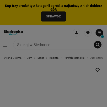
Kup trzy produkty z kategorii ogród, a najtańszy z nich dobierz
-30%
SPRAWDŹ
0
Strona Główna
Dom
Moda
Kobieta
Portfele damskie
Duży czerwony 
NIE MOŻNA BYŁO DODAĆ CAŁEGO ZESTAWU DO KOSZYKA
ZMNIEJSZONO LICZBĘ PRODUKTÓW
USUNIĘTO PRODUKT Z KOSZYKA
DODANO PRODUKT DO KOSZYKA
ZESTAW DODANY DO KOSZYKA