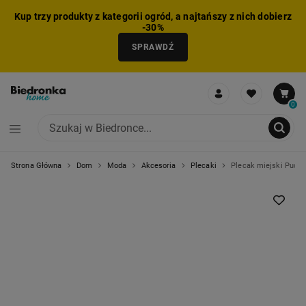
Kup trzy produkty z kategorii ogród, a najtańszy z nich dobierz
-30%
SPRAWDŹ
0
Strona Główna
Dom
Moda
Akcesoria
Plecaki
Plecak miejski Puccini
NIE MOŻNA BYŁO DODAĆ CAŁEGO ZESTAWU DO KOSZYKA
ZMNIEJSZONO LICZBĘ PRODUKTÓW
USUNIĘTO PRODUKT Z KOSZYKA
DODANO PRODUKT DO KOSZYKA
ZESTAW DODANY DO KOSZYKA