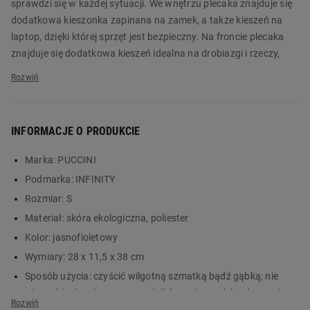
sprawdzi się w każdej sytuacji. We wnętrzu plecaka znajduje się
dodatkowa kieszonka zapinana na zamek, a także kieszeń na
laptop, dzięki której sprzęt jest bezpieczny. Na froncie plecaka
znajduje się dodatkowa kieszeń idealna na drobiazgi i rzeczy,
które chcesz mieć zawsze pod ręką. Na kieszeni znajduje się
również dyskretne logo PUCCINI. Plecak o minimalistycznym
designie o pojemności 12 l pomieści wszystko, co potrzebne do
codziennego użytku. Plecak wyposażono w regulowane szelki,
INFORMACJE O PRODUKCIE
które można dopasować długością do własnych potrzeb.
Marka:
PUCCINI
Plecak PUCCINI Infinity w kolorze jasnofioletowym zachwyca
Podmarka:
INFINITY
licznymi udogodnieniami i wysoką jakością wykonania. Zamów
produkt już dziś na Biedronka Home!
Rozmiar:
S
Materiał:
skóra ekologiczna, poliester
Główne cechy:
Kolor:
jasnofioletowy
regulowane szelki
Wymiary:
28 x 11,5 x 38 cm
kieszeń na laptop do 15 cali
Sposób użycia:
czyścić wilgotną szmatką bądź gąbką; nie
minimalistyczny design
używać żadnych rozpuszczalników ani proszków do prania;
kieszonki na drobiazgi
do konserwacji stosować kremy i pasty odpowiadające