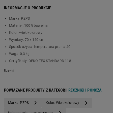
każdemu fanowi polskich siatkarzy. Zamów produkt już dziś na
INFORMACJE O PRODUKCIE
Biedronka Home!
Główne cechy:
Marka:
PZPS
Materiał:
100% bawełna
chłonna i miękka w dotyku bawełna
Kolor:
wielokolorowy
praktyczny rozmiar ręcznika
Wymiary:
70 x 140 cm
żywe kolory i trwały nadruk
Sposób użycia:
temperatura prania 40°
Waga:
0,3 kg
Certyfikaty:
OEKO TEX STANDARD 118
Informacja dotycząca bezpieczeństwa i inne dane (instrukcja,
szczegóły produktu):
Produkt wprowadzony do obrotu na
terenie UE przed 13.12.2024 r.
POWIĄZANE PRODUKTY Z KATEGORII
RĘCZNIKI I PONCZA
Marka: PZPS
Kolor: Wielokolorowy
Kolor dominujący: czerwony