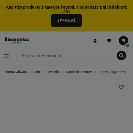
Kup trzy produkty z kategorii ogród, a najtańszy z nich dobierz
-30%
SPRAWDŹ
0
Strona Główna
Dom
Łazienka
Ręczniki i poncza
Ręcznik kąpielowy 70
NIE MOŻNA BYŁO DODAĆ CAŁEGO ZESTAWU DO KOSZYKA
ZMNIEJSZONO LICZBĘ PRODUKTÓW
USUNIĘTO PRODUKT Z KOSZYKA
DODANO PRODUKT DO KOSZYKA
ZESTAW DODANY DO KOSZYKA