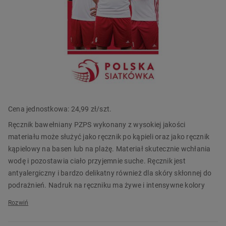
Więcej szczegółów
Szacowany czas dostawy kurierem 1-3 dni
Szacowany czas dostawy do punktu odbioru za 1-3 dni
PRZECZYTAJ WIĘCEJ
ID
535788
EAN 5902689430688
Cena jednostkowa:
24,99 zł/szt.
Ręcznik bawełniany PZPS wykonany z wysokiej jakości
materiału może służyć jako ręcznik po kąpieli oraz jako ręcznik
kąpielowy na basen lub na plażę. Materiał skutecznie wchłania
wodę i pozostawia ciało przyjemnie suche. Ręcznik jest
antyalergiczny i bardzo delikatny również dla skóry skłonnej do
podrażnień. Nadruk na ręczniku ma żywe i intensywne kolory
odporne na ścieranie się podczas prania czy prasowania.
Ręcznik kąpielowy PZPS o wymiarach 70 x 140 cm spodoba się