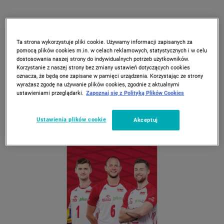
Ta strona wykorzystuje pliki cookie. Używamy informacji zapisanych za
pomocą plików cookies m.in. w celach reklamowych, statystycznych i w celu
dostosowania naszej strony do indywidualnych potrzeb użytkowników.
Korzystanie z naszej strony bez zmiany ustawień dotyczących cookies
oznacza, że będą one zapisane w pamięci urządzenia. Korzystając ze strony
wyrażasz zgodę na używanie plików cookies, zgodnie z aktualnymi
ustawieniami przeglądarki.
Zapoznaj się z Polityką Plików Cookies
Ustawienia plików cookie
Akceptuj
PZPS
Ręcznik kąpielowy 70 x 140 cm PZPS
Ręcznik kąpielowy PZPS z polskimi siatkarzami wykonano z
bardzo miękkiej i chłonnej bawełny. Produkt o wymiarach 70 x
140 cm cechuje się wysokiej jakości nadrukiem o żywych
barwach odpornych na blaknięcie.