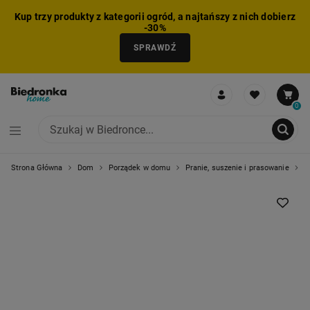
Kup trzy produkty z kategorii ogród, a najtańszy z nich dobierz
-30%
SPRAWDŹ
0
Strona Główna
Dom
Porządek w domu
Pranie, suszenie i prasowanie
K
NIE MOŻNA BYŁO DODAĆ CAŁEGO ZESTAWU DO KOSZYKA
ZMNIEJSZONO LICZBĘ PRODUKTÓW
USUNIĘTO PRODUKT Z KOSZYKA
DODANO PRODUKT DO KOSZYKA
ZESTAW DODANY DO KOSZYKA