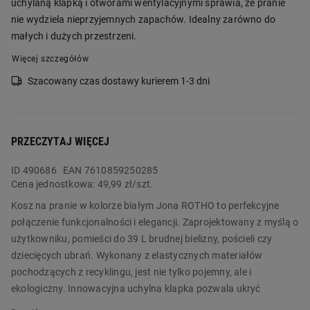
uchylaną klapką i otworami wentylacyjnymi sprawia, że pranie
nie wydziela nieprzyjemnych zapachów. Idealny zarówno do
małych i dużych przestrzeni.
Więcej szczegółów
Szacowany czas dostawy kurierem 1-3 dni
PRZECZYTAJ WIĘCEJ
ID
490686
EAN 7610859250285
Cena jednostkowa:
49,99 zł/szt.
Kosz na pranie w kolorze białym Jona ROTHO to perfekcyjne
połączenie funkcjonalności i elegancji. Zaprojektowany z myślą o
użytkowniku, pomieści do 39 L brudnej bielizny, pościeli czy
dziecięcych ubrań. Wykonany z elastycznych materiałów
pochodzących z recyklingu, jest nie tylko pojemny, ale i
ekologiczny. Innowacyjna uchylna klapka pozwala ukryć
zawartość przed wzrokiem, podczas gdy możliwość demontażu