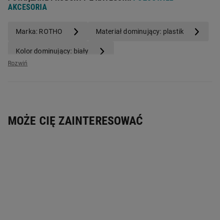
Pojemność:
9700 (1600;3100;5000)
AKCESORIA
Marka: ROTHO
Materiał dominujący: plastik
Kolor dominujący: biały
Pojemność urządzenia: Powyżej 5 litrów
MOŻE CIĘ ZAINTERESOWAĆ