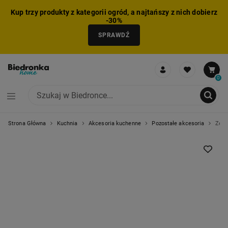
Kup trzy produkty z kategorii ogród, a najtańszy z nich dobierz
-30%
SPRAWDŹ
0
Strona Główna
Kuchnia
Akcesoria kuchenne
Pozostałe akcesoria
Zest
NIE MOŻNA BYŁO DODAĆ CAŁEGO ZESTAWU DO KOSZYKA
ZMNIEJSZONO LICZBĘ PRODUKTÓW
USUNIĘTO PRODUKT Z KOSZYKA
DODANO PRODUKT DO KOSZYKA
ZESTAW DODANY DO KOSZYKA