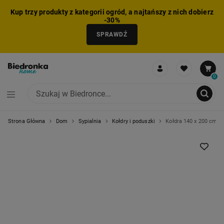
Kup trzy produkty z kategorii ogród, a najtańszy z nich dobierz
-30%
SPRAWDŹ
0
Strona Główna
Dom
Sypialnia
Kołdry i poduszki
Kołdra 140 x 200 cm Al
NIE MOŻNA BYŁO DODAĆ CAŁEGO ZESTAWU DO KOSZYKA
ZMNIEJSZONO LICZBĘ PRODUKTÓW
USUNIĘTO PRODUKT Z KOSZYKA
DODANO PRODUKT DO KOSZYKA
ZESTAW DODANY DO KOSZYKA