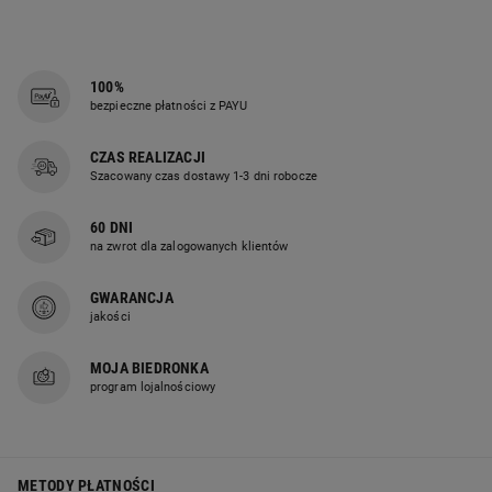
100%
Poszycie z mikrofibry
bezpieczne płatności z PAYU
Poszycie zostało wykonane
CZAS REALIZACJI
z mikrofibry z dodatkiem Aloe Vera,
Szacowany czas dostawy 1-3 dni robocze
dzięki czemu charakteryzuje się
łatwością utrzymania w czystości,
60 DNI
a także dużą wytrzymałością
na zwrot dla zalogowanych klientów
na rozciąganie i czynniki
GWARANCJA
mechaniczne.
jakości
MOJA BIEDRONKA
program lojalnościowy
Łatwa w czyszczeniu
Kołdra może być prana w pralce
METODY PŁATNOŚCI