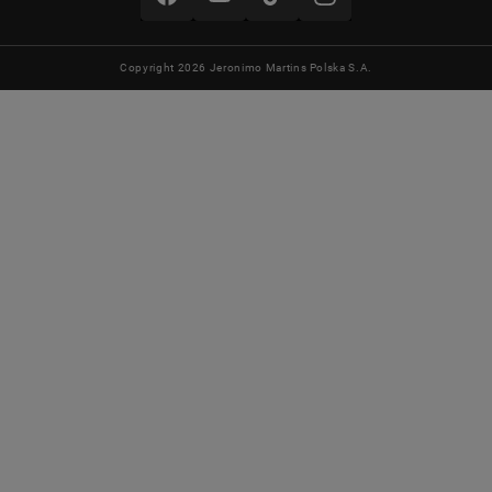
Copyright 2026 Jeronimo Martins Polska S.A.
MARKA
SMUKEE
WYMIARY
140 x 200
MATERIAŁ
100% poliester
KOLOR