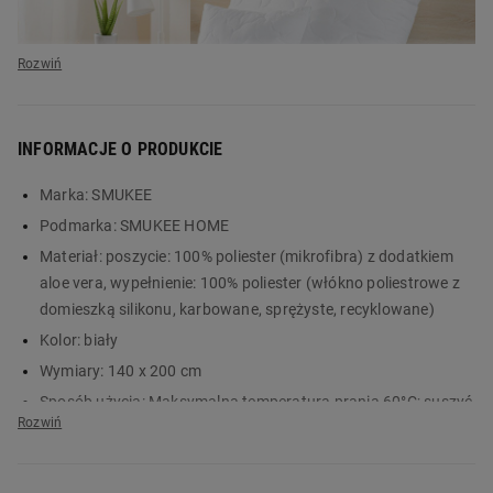
INFORMACJE O PRODUKCIE
Marka:
SMUKEE
Podmarka:
SMUKEE HOME
Materiał:
poszycie: 100% poliester (mikrofibra) z dodatkiem
Komfortowy i zdrowy
aloe vera, wypełnienie: 100% poliester (włókno poliestrowe z
sen
domieszką silikonu, karbowane, sprężyste, recyklowane)
Kolor:
biały
z kołdrą Aloe Vera
Wymiary:
140 x 200 cm
SMUKEE
Sposób użycia:
Maksymalna temperatura prania 60°C; suszyć
bez ociekania rozłożoną na płasko; nie stosować bielenia; nie
prasować; nie czyścić chemicznie; nie suszyć w suszarce
bębnowej. By usunąć alergeny, wyrób należy prać
Kołdra Aloe Vera 140 x 200 cm marki