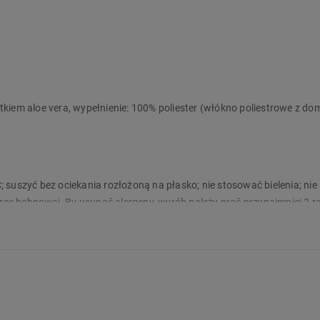
atkiem aloe vera, wypełnienie: 100% poliester (włókno poliestrowe z do
suszyć bez ociekania rozłożoną na płasko; nie stosować bielenia; nie
rce bębnowej. By usunąć alergeny, wyrób należy prać przynajmniej 2 r
resowemu działaniu niskich temperatur (zamrażaniu). Należy też sto
rowy sen
rodukt.
ra SMUKEE
orek
trukcja, szczegóły produktu):