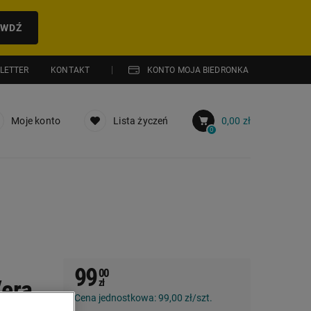
AWDŹ
LETTER
KONTAKT
KONTO MOJA BIEDRONKA
Moje konto
Lista życzeń
0,00 zł
0
99
00
era,
zł
Cena jednostkowa:
99,00 zł/szt.