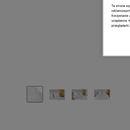
Ta strona wy
reklamowych,
Korzystanie 
urządzenia. 
przeglądarki.