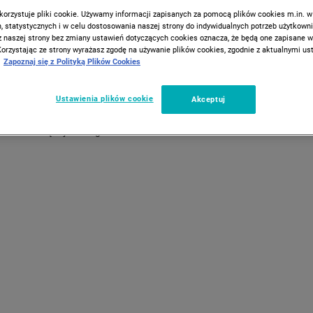
biała
korzystuje pliki cookie. Używamy informacji zapisanych za pomocą plików cookies m.in. w
 statystycznych i w celu dostosowania naszej strony do indywidualnych potrzeb użytkown
z naszej strony bez zmiany ustawień dotyczących cookies oznacza, że będą one zapisane 
Kołdra Aloe Vera marki SMUKEE HOME będąca wyrobem med
Korzystając ze strony wyrażasz zgodę na używanie plików cookies, zgodnie z aktualnymi u
wymiarach 200 x 200 cm to propozycja, która sprawdzi się ide
Zapoznaj się z Polityką Plików Cookies
każdej porze roku. Produkt wykonano z białej wysokogatunko
mikrofibry z dodatkiem Aloe Vera. Kołdrę uzupełniono ozdobn
Ustawienia plików cookie
Akceptuj
lamówką w kolorze butelkowej zieleni.
Więcej szczegółów