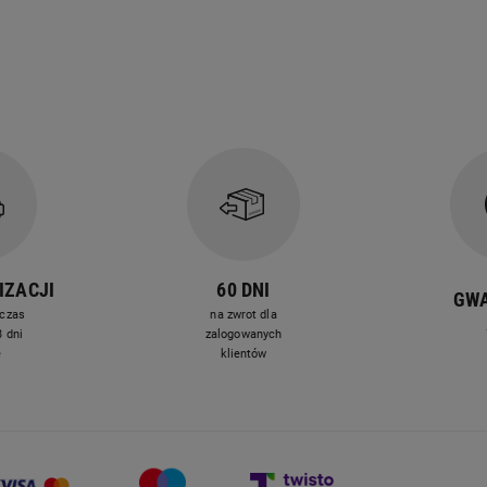
na rozciąganie i czynniki
mechaniczne.
IZACJI
60 DNI
GW
snu
czas
na zwrot dla
 dni
zalogowanych
ra SMUKEE
e
klientów
kowania kołdra Aloe Vera
nu.