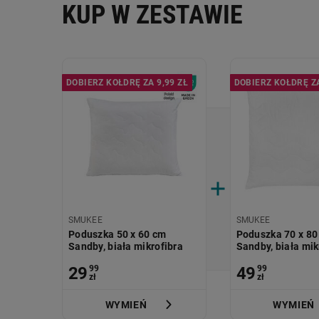
KUP W ZESTAWIE
DOBIERZ KOŁDRĘ ZA 9,99 ZŁ
DOBIERZ KOŁDRĘ ZA
SMUKEE
SMUKEE
Poduszka 50 x 60 cm
Poduszka 70 x 80
Sandby, biała mikrofibra
Sandby, biała mik
29
99
49
99
zł
zł
WYMIEŃ
WYMIEŃ