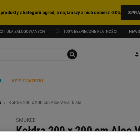
 produkty z kategorii ogród, a najtańszy z nich dobierz -30%
SPR
NEWS
ROT DLA ZALOGOWANYCH
100% BEZPIECZNE PŁATNOŚCI
I
HITY Z GAZETKI
i
Kołdra 200 x 200 cm Aloe Vera, biała
SMUKEE
Kołdra 200 x 200 cm Aloe V