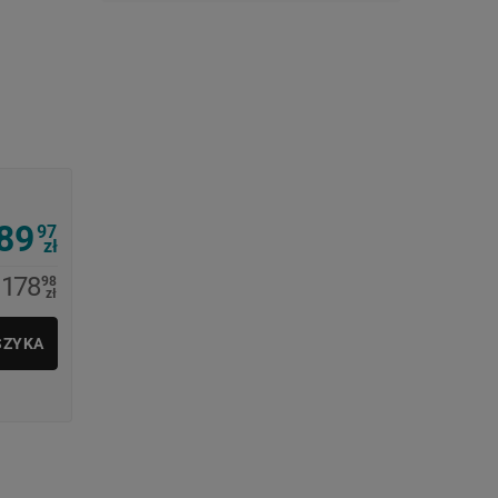
89
97
zł
178
98
zł
SZYKA