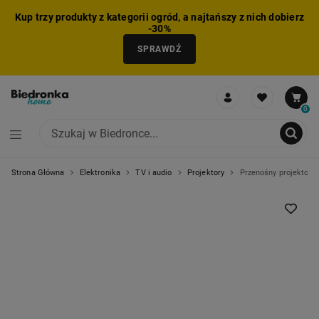
Kup trzy produkty z kategorii ogród, a najtańszy z nich dobierz
-30%
SPRAWDŹ
0
Strona Główna
Elektronika
TV i audio
Projektory
Przenośny projektor 
NIE MOŻNA BYŁO DODAĆ CAŁEGO ZESTAWU DO KOSZYKA
ZMNIEJSZONO LICZBĘ PRODUKTÓW
USUNIĘTO PRODUKT Z KOSZYKA
DODANO PRODUKT DO KOSZYKA
ZESTAW DODANY DO KOSZYKA