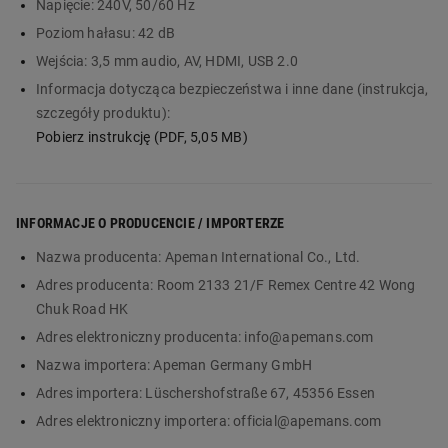
Napięcie:
240V, 50/60 Hz
Poziom hałasu:
42 dB
Wejścia:
3,5 mm audio, AV, HDMI, USB 2.0
Informacja dotycząca bezpieczeństwa i inne dane (instrukcja,
szczegóły produktu):
Pobierz instrukcję (PDF, 5,05 MB)
INFORMACJE O PRODUCENCIE / IMPORTERZE
Nazwa producenta:
Apeman International Co., Ltd.
Adres producenta:
Room 2133 21/F Remex Centre 42 Wong
Chuk Road HK
Adres elektroniczny producenta:
info@apemans.com
Nazwa importera:
Apeman Germany GmbH
Adres importera:
Lüschershofstraße 67, 45356 Essen
Adres elektroniczny importera:
official@apemans.com