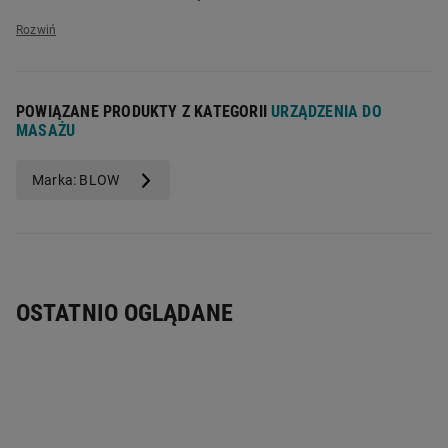
Nazwa producenta:
Prolech Sp z o.o.
Adres producenta:
08-400 GARWOLIN Stary Puznów 58B
Adres elektroniczny producenta:
dystrybucja@prolech.com.pl
POWIĄZANE PRODUKTY Z KATEGORII
URZĄDZENIA DO
MASAŻU
Marka: BLOW
OSTATNIO OGLĄDANE