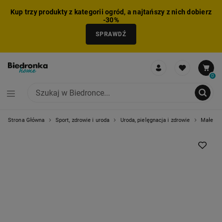
Kup trzy produkty z kategorii ogród, a najtańszy z nich dobierz
-30%
SPRAWDŹ
0
Strona Główna
Sport, zdrowie i uroda
Uroda, pielęgnacja i zdrowie
Małe AGD
NIE MOŻNA BYŁO DODAĆ CAŁEGO ZESTAWU DO KOSZYKA
ZMNIEJSZONO LICZBĘ PRODUKTÓW
USUNIĘTO PRODUKT Z KOSZYKA
DODANO PRODUKT DO KOSZYKA
ZESTAW DODANY DO KOSZYKA