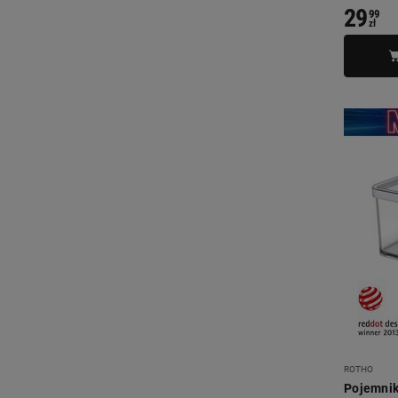
29
99
zł
ROTHO
Pojemnik 