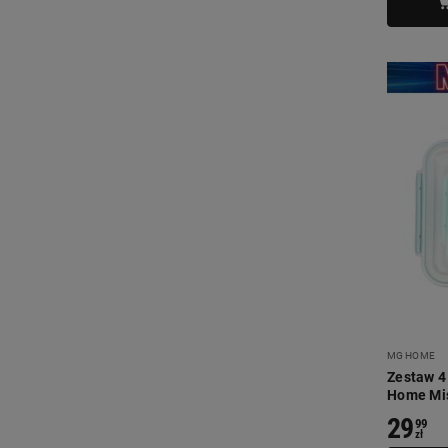
MG HOME
Zestaw 4
Home Mis
29
99
zł