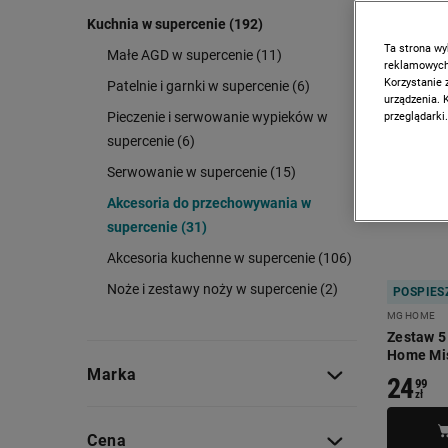
Kuchnia w supercenie (192)
Ta strona wy
Małe AGD w supercenie (11)
reklamowych,
Korzystanie 
Patelnie i garnki w supercenie (6)
urządzenia. 
Pieczenie i serwowanie wypieków w
przeglądarki.
supercenie (6)
Serwowanie w supercenie (15)
Akcesoria do przechowywania w
supercenie (31)
Akcesoria kuchenne w supercenie (106)
Noże i zestawy noży w supercenie (2)
POSPIESZ
MG HOME
Zestaw 5
Home Mis
Marka
24
99
zł
Cena