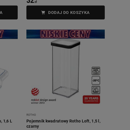
32
zł
A
DODAJ DO KOSZYKA
ROTHO
, 1,6 L
Pojemnik kwadratowy Rotho Loft, 1,5 l,
czarny