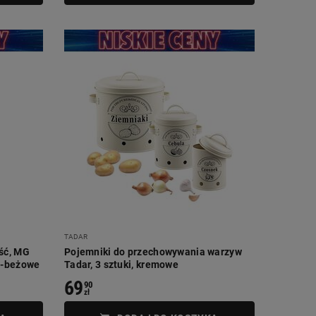
TADAR
ść, MG
Pojemniki do przechowywania warzyw
o-beżowe
Tadar, 3 sztuki, kremowe
69
90
zł