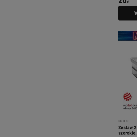
26
zł
ROTHO
Zestaw 2
szerokie,