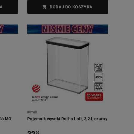
A
DODAJ DO KOSZYKA
ROTHO
ość MG
Pojemnik wysoki Rotho Loft, 3,2 l, czarny
e
99