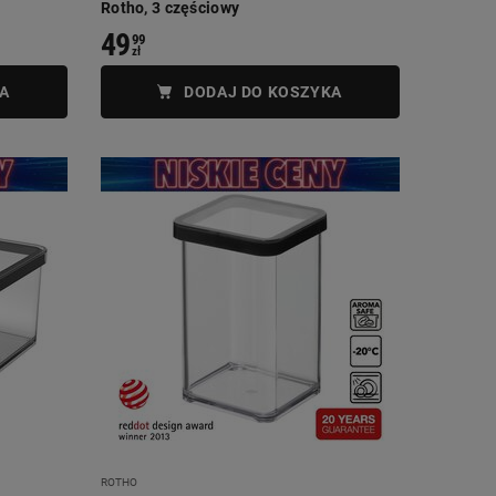
Rotho, 3 częściowy
49
99
zł
A
DODAJ DO KOSZYKA
ROTHO