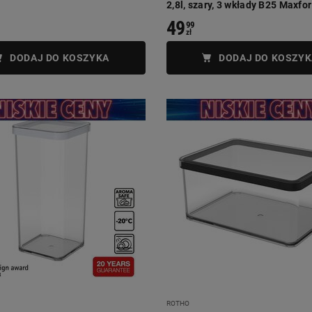
2,8l, szary, 3 wkłady B25 Maxfor
49
99
zł
DODAJ DO KOSZYKA
DODAJ DO KOSZYK
ROTHO