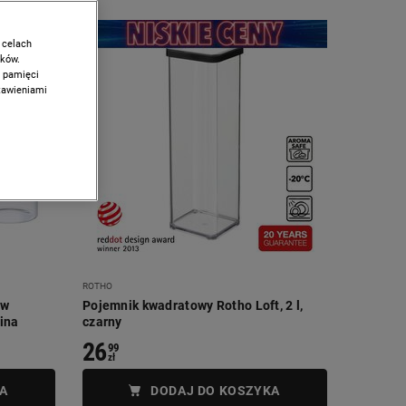
 celach
ików.
w pamięci
stawieniami
ROTHO
ów
Pojemnik kwadratowy Rotho Loft, 2 l,
ina
czarny
26
99
zł
A
DODAJ DO KOSZYKA