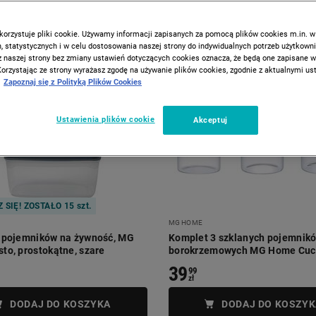
korzystuje pliki cookie. Używamy informacji zapisanych za pomocą plików cookies m.in. w
 statystycznych i w celu dostosowania naszej strony do indywidualnych potrzeb użytkown
z naszej strony bez zmiany ustawień dotyczących cookies oznacza, że będą one zapisane 
Korzystając ze strony wyrażasz zgodę na używanie plików cookies, zgodnie z aktualnymi u
Zapoznaj się z Polityką Plików Cookies
Ustawienia plików cookie
Akceptuj
 SIĘ! ZOSTAŁO 15 szt.
MG HOME
 pojemników na żywność, MG
Komplet 3 szklanych pojemnik
to, prostokątne, szare
borokrzemowych MG Home Cuc
39
99
zł
DODAJ DO KOSZYKA
DODAJ DO KOSZYK