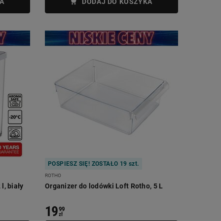
A
DODAJ DO KOSZYKA
POSPIESZ SIĘ! ZOSTAŁO 19 szt.
ROTHO
l, biały
Organizer do lodówki Loft Rotho, 5 L
19
99
zł