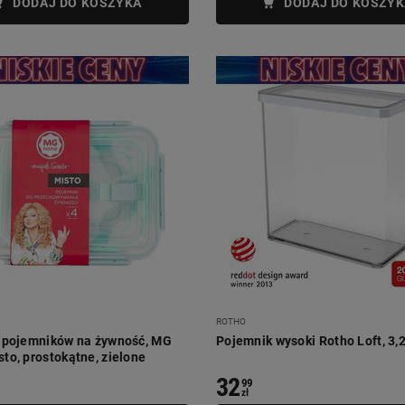
DODAJ DO KOSZYKA
DODAJ DO KOSZYK
ROTHO
 pojemników na żywność, MG
Pojemnik wysoki Rotho Loft, 3,2 
to, prostokątne, zielone
32
99
zł