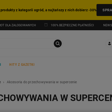
 produkty z kategorii ogród, a najtańszy z nich dobierz -30%
SPR
NEWS
ROT DLA ZALOGOWANYCH
100% BEZPIECZNE PŁATNOŚCI
I
HITY Z GAZETKI
e
Akcesoria do przechowywania w supercenie
ECHOWYWANIA W SUPERCE