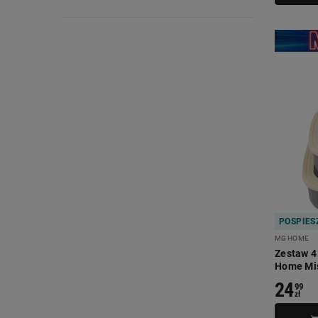
POSPIESZ
MG HOME
Zestaw 4
Home Mis
24
99
zł