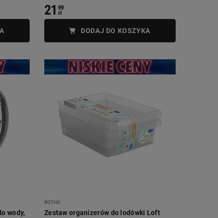
21
99
zł
A
DODAJ DO KOSZYKA
ROTHO
do wody,
Zestaw organizerów do lodówki Loft