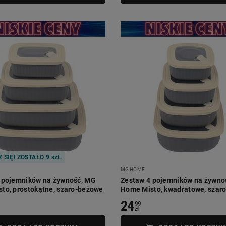
 SIĘ! ZOSTAŁO 9 szt.
MG HOME
 pojemników na żywność, MG
Zestaw 4 pojemników na żywno
to, prostokątne, szaro-beżowe
Home Misto, kwadratowe, szar
24
99
zł