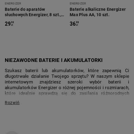
ENERGIZER
ENERGIZER
Baterie do aparatów
Baterie alkaliczne Energizer
słuchowych Energizer, 8 szt.,
Max Plus AA, 10 szt.
rozmiar 10
29
36
99
99
zł
zł
NIEZAWODNE BATERIE I AKUMULATORKI
Szukasz baterii lub akumulatorków, które zapewnią Ci
długotrwałe działanie Twojego sprzętu? W naszym sklepie
internetowym znajdziesz szeroki wybór baterii i
akumulatorków Energizer o różnej pojemności i rozmiarach,
które idealnie sprawdzą się do zasilania różnorodnych
urządzeń. Zobacz też, jaką ładowarkę do akumulatorków
warto kupić.
BATERIE ALKALICZNE AAA I AA
Baterie alkaliczne to jedne z najpopularniejszych baterii na
rynku. Są jednorazowe i dostępne w różnych rozmiarach, w