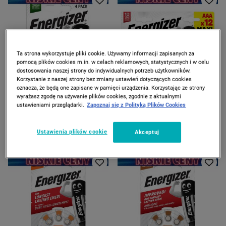
Ta strona wykorzystuje pliki cookie. Używamy informacji zapisanych za
pomocą plików cookies m.in. w celach reklamowych, statystycznych i w celu
dostosowania naszej strony do indywidualnych potrzeb użytkowników.
Korzystanie z naszej strony bez zmiany ustawień dotyczących cookies
oznacza, że będą one zapisane w pamięci urządzenia. Korzystając ze strony
wyrażasz zgodę na używanie plików cookies, zgodnie z aktualnymi
ENERGIZER
ENERGIZER
ustawieniami przeglądarki.
Zapoznaj się z Polityką Plików Cookies
Akumulatorki Energizer
Baterie alkaliczne Energizer
Universal AA, 4 szt
Max AAA, 12 szt.
Ustawienia plików cookie
39
29
Akceptuj
99
99
zł
zł