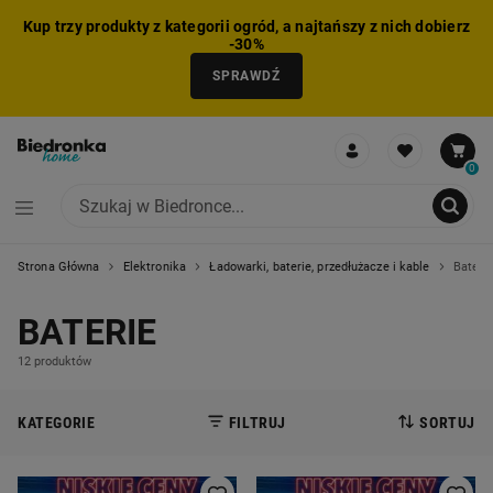
Kup trzy produkty z kategorii ogród, a najtańszy z nich dobierz
-30%
SPRAWDŹ
0
Strona Główna
Elektronika
Ładowarki, baterie, przedłużacze i kable
Bateri
NIE MOŻNA BYŁO DODAĆ CAŁEGO ZESTAWU DO KOSZYKA
ZMNIEJSZONO LICZBĘ PRODUKTÓW
USUNIĘTO PRODUKT Z KOSZYKA
DODANO PRODUKT DO KOSZYKA
ZESTAW DODANY DO KOSZYKA
BATERIE
12 produktów
KATEGORIE
FILTRUJ
SORTUJ