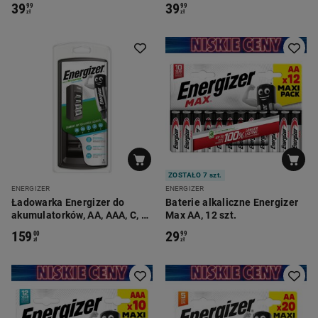
39
39
99
99
zł
zł
ZOSTAŁO 7 szt.
ENERGIZER
ENERGIZER
Ładowarka Energizer do
Baterie alkaliczne Energizer
akumulatorków, AA, AAA, C, D
Max AA, 12 szt.
i 9 V
159
29
00
99
zł
zł