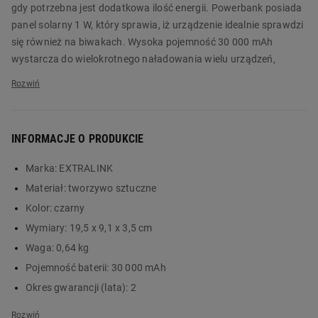
gdy potrzebna jest dodatkowa ilość energii. Powerbank posiada
panel solarny 1 W, który sprawia, iż urządzenie idealnie sprawdzi
się również na biwakach. Wysoka pojemność 30 000 mAh
wystarcza do wielokrotnego naładowania wielu urządzeń,
zaspokajając całodzienne zapotrzebowanie na energię.
Powerbank posiada cztery rodzaje kabla, które pozwalają na
ładowanie urządzeń z różnymi typami złącz. Akumulator litowo-
polimerowy w powerbanku EXTRALINK o wysokiej gęstości to
INFORMACJE O PRODUKCIE
bezpieczeństwo i wydajność na wysokim poziomie. Urządzenie
gwarantuje najlepszą w swojej klasie ochronę układów
Marka:
EXTRALINK
scalonych przy jednoczesnym zwiększeniu wydajności
Materiał:
tworzywo sztuczne
ładowania. W miejscach, gdzie trudno o dostęp do
Kolor:
czarny
elektryczności idealnie sprawdzi się powerbank solarny
Wymiary:
19,5 x 9,1 x 3,5 cm
EXTRALINK EPB-093! Panel solarny umieszczony w obudowie
pozwala doładować powerbank energią promieni słonecznych.
Waga:
0,64 kg
Pojemność baterii:
30 000 mAh
Powerbank EXTRALINK to przydatne urządzenie w sytuacjach
Okres gwarancji (lata):
2
gdy potrzebna jest dodatkowa ilość energii! Nie zwlekaj z
Instrukcja obsługi:
tak
zakupem i zamów go na Biedronka Home już teraz!