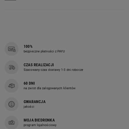
Informacja dotycząca bezpieczeństwa i inne dane (instrukcja,
Główne cechy:
szczegóły produktu):
Produkt wprowadzony do obrotu na
terenie UE przed 13.12.2024 r.
pojemność 30 000 mAh
4 zintegrowane kable z popularnymi typami złącz
panel solarny 1 W
wytrzymała obudowa
100%
bezpieczne płatności z PAYU
CZAS REALIZACJI
Szacowany czas dostawy 1-3 dni robocze
60 DNI
na zwrot dla zalogowanych klientów
GWARANCJA
jakości
MOJA BIEDRONKA
program lojalnościowy