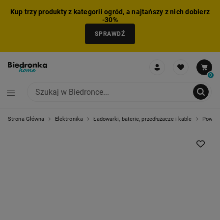
Kup trzy produkty z kategorii ogród, a najtańszy z nich dobierz
-30%
SPRAWDŹ
0
Strona Główna
Elektronika
Ładowarki, baterie, przedłużacze i kable
Powerb
NIE MOŻNA BYŁO DODAĆ CAŁEGO ZESTAWU DO KOSZYKA
ZMNIEJSZONO LICZBĘ PRODUKTÓW
USUNIĘTO PRODUKT Z KOSZYKA
DODANO PRODUKT DO KOSZYKA
ZESTAW DODANY DO KOSZYKA