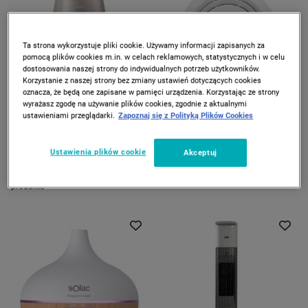
Ta strona wykorzystuje pliki cookie. Używamy informacji zapisanych za
pomocą plików cookies m.in. w celach reklamowych, statystycznych i w celu
dostosowania naszej strony do indywidualnych potrzeb użytkowników.
Korzystanie z naszej strony bez zmiany ustawień dotyczących cookies
ZOSTAŁO 3 szt.
oznacza, że będą one zapisane w pamięci urządzenia. Korzystając ze strony
DOSTAWA GRATIS
DOSTAWA GRATIS
wyrażasz zgodę na używanie plików cookies, zgodnie z aktualnymi
ustawieniami przeglądarki.
Zapoznaj się z Polityką Plików Cookies
DREAME
PRIME3
Oczyszczacz powietrza
Oczyszczacz powietrza
Dreame AP10, funkcja
Prime3 SAP21, 3 tryby pracy
Ustawienia plików cookie
zbierania sierści, z
Akceptuj
1.149
299
*
00
00
1.599
00
akcesoriami dla kota, złoty
zł
zł
zł
Najniższa cena od wprowadzenia
produktu