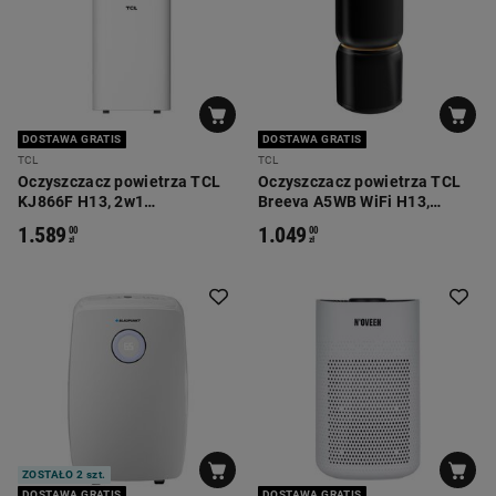
DOSTAWA GRATIS
DOSTAWA GRATIS
TCL
TCL
Oczyszczacz powietrza TCL
Oczyszczacz powietrza TCL
KJ866F H13, 2w1
Breeva A5WB WiFi H13,
oczyszczacz z nawilżaczem
sterylizacja UV-C
1.589
1.049
00
00
zł
zł
ZOSTAŁO 2 szt.
DOSTAWA GRATIS
DOSTAWA GRATIS