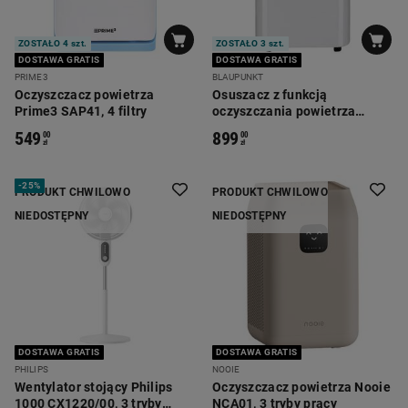
ZOSTAŁO 4 szt.
ZOSTAŁO 3 szt.
DOSTAWA GRATIS
DOSTAWA GRATIS
PRIME3
BLAUPUNKT
Oczyszczacz powietrza
Osuszacz z funkcją
Prime3 SAP41, 4 filtry
oczyszczania powietrza
Blaupunkt ADH501, 290 W
549
899
00
00
zł
zł
-
25%
PRODUKT CHWILOWO
PRODUKT CHWILOWO
NIEDOSTĘPNY
NIEDOSTĘPNY
DOSTAWA GRATIS
DOSTAWA GRATIS
PHILIPS
NOOIE
Wentylator stojący Philips
Oczyszczacz powietrza Nooie
1000 CX1220/00, 3 tryby
NCA01, 3 tryby pracy