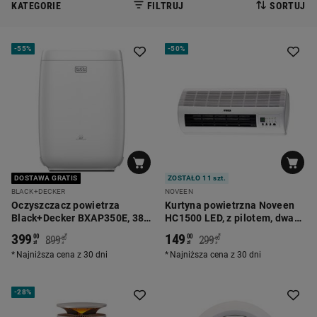
KATEGORIE
FILTRUJ
SORTUJ
-
55%
-
50%
DOSTAWA GRATIS
ZOSTAŁO 11 szt.
BLACK+DECKER
NOVEEN
Oczyszczacz powietrza
Kurtyna powietrzna Noveen
Black+Decker BXAP350E, 38
HC1500 LED, z pilotem, dwa
W
poziomy grzania
399
149
*
*
00
00
899
299
00
00
zł
zł
zł
zł
Najniższa cena z 30 dni
Najniższa cena z 30 dni
-
28%