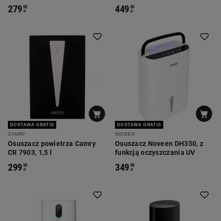
zapachów
GCL-2001
279
449
00
00
zł
zł
DOSTAWA GRATIS
DOSTAWA GRATIS
CAMRY
NOVEEN
Osuszacz powietrza Camry
Osuszacz Noveen DH350, z
CR 7903, 1,5 l
funkcją oczyszczania UV
299
349
00
00
zł
zł