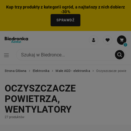
Kup trzy produkty z kategorii ogród, a najtańszy z nich dobierz
-30%
SPRAWDŹ
0
Strona Główna
Elektronika
Małe AGD - elektronika
Oczyszczacze powietrza
NIE MOŻNA BYŁO DODAĆ CAŁEGO ZESTAWU DO KOSZYKA
ZMNIEJSZONO LICZBĘ PRODUKTÓW
USUNIĘTO PRODUKT Z KOSZYKA
DODANO PRODUKT DO KOSZYKA
ZESTAW DODANY DO KOSZYKA
OCZYSZCZACZE
POWIETRZA,
WENTYLATORY
27 produktów