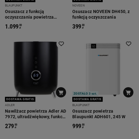
BLAUPUNKT
NOVEEN
Osuszacz z funkcją
Osuszacz NOVEEN DH450, z
oczyszczania powietrza
funkcją oczyszczania
Blaupunkt ADH701, 390 W
1.099
399
00
00
zł
zł
ZOSTAŁO 3 szt.
DOSTAWA GRATIS
DOSTAWA GRATIS
ADLER
BLAUPUNKT
Nawilżacz powietrza Adler AD
Osuszacz powietrza
7972, ultradźwiękowy, funkcja
Blaupunkt ADH601, 245 W
aromaterapii i higrometru
279
999
00
00
zł
zł