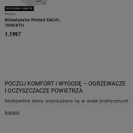
DOSTAWA GRATIS
PRIME3
Klimatyzator Prime3 SAC41,
7000 BTU
1.199
00
zł
POCZUJ KOMFORT I WYGODĘ – OGRZEWACZE 
I OCZYSZCZACZE POWIETRZA 
Inteligentne domy wyposażone są w wiele praktycznych 
rozwiązań, które mają podnieść komfort przebywania w 
pomieszczeniu. Nie musisz sięgać po zaawansowane 
urządzenia czy wzywać profesjonalnych ekip 
montażowych, aby cieszyć się czystym powietrzem lub 
ciepłem w domu. W Biedronka Home oferujemy rozmaite 