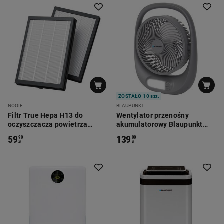
ZOSTAŁO 10 szt.
NOOIE
BLAUPUNKT
Filtr True Hepa H13 do
Wentylator przenośny
oczyszczacza powietrza
akumulatorowy Blaupunkt
Nooie NCA01, 2 sztuki, biały
APF301, lampa LED
59
139
90
00
zł
zł