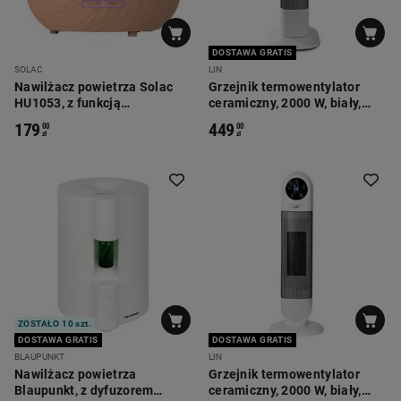
DOSTAWA GRATIS
SOLAC
LIN
Nawilżacz powietrza Solac
Grzejnik termowentylator
HU1053, z funkcją
ceramiczny, 2000 W, biały,
aromaterapii, imitacja
GCL-2003
179
449
00
00
drewna
zł
zł
ZOSTAŁO 10 szt.
DOSTAWA GRATIS
DOSTAWA GRATIS
BLAUPUNKT
LIN
Nawilżacz powietrza
Grzejnik termowentylator
Blaupunkt, z dyfuzorem
ceramiczny, 2000 W, biały,