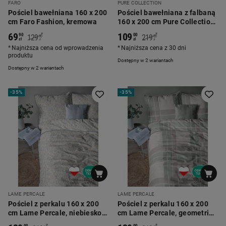
FARO
PURE COLLECTION
Pościel bawełniana 160 x 200
Pościel bawełniana z falbaną
cm Faro Fashion, kremowa
160 x 200 cm Pure Collection,
grafitowa
69
109
*
*
90
00
129
219
00
00
zł
zł
zł
zł
Najniższa cena od wprowadzenia
Najniższa cena z 30 dni
produktu
Dostępny w 2 wariantach
Dostępny w 2 wariantach
-
35%
-
35%
LAME PERCALE
LAME PERCALE
Pościel z perkalu 160 x 200
Pościel z perkalu 160 x 200
cm Lame Percale, niebiesko-
cm Lame Percale, geometria,
żółte kwiaty
zielona
*
*
00
00