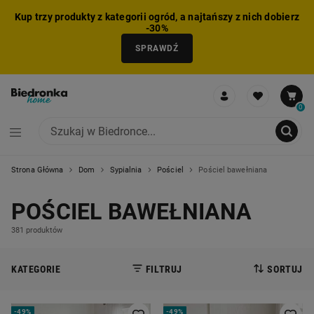
Kup trzy produkty z kategorii ogród, a najtańszy z nich dobierz
-30%
SPRAWDŹ
0
Strona Główna
Dom
Sypialnia
Pościel
Pościel bawełniana
NIE MOŻNA BYŁO DODAĆ CAŁEGO ZESTAWU DO KOSZYKA
ZMNIEJSZONO LICZBĘ PRODUKTÓW
USUNIĘTO PRODUKT Z KOSZYKA
DODANO PRODUKT DO KOSZYKA
ZESTAW DODANY DO KOSZYKA
POŚCIEL BAWEŁNIANA
381 produktów
KATEGORIE
FILTRUJ
SORTUJ
-
49%
-
49%