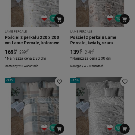
LAME PERCALE
LAME PERCALE
Pościel z perkalu 220 x 200
Pościel z perkalu Lame
cm Lame Percale, kolorowe
Percale, kwiaty, szara
kwiatki, biała
169
139
*
*
00
00
239
219
00
00
zł
zł
zł
zł
Najniższa cena z 30 dni
Najniższa cena z 30 dni
Dostępny w 2 wariantach
Dostępny w 2 wariantach
-
35%
-
35%