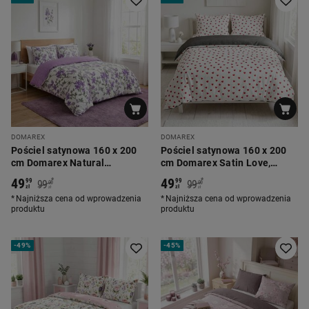
DOMAREX
DOMAREX
Pościel satynowa 160 x 200
Pościel satynowa 160 x 200
cm Domarex Natural
cm Domarex Satin Love,
Lavender, lawenda, fioletowa
serduszka, biała
49
49
*
*
99
99
99
99
00
00
zł
zł
zł
zł
Najniższa cena od wprowadzenia
Najniższa cena od wprowadzenia
produktu
produktu
-
49%
-
45%