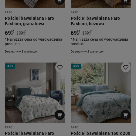
FARO
FARO
Pościel bawełniana Faro
Pościel bawełniana Faro
Fashion, granatowa
Fashion, beżowa
69
69
*
*
90
90
129
129
00
00
zł
zł
zł
zł
Najniższa cena od wprowadzenia
Najniższa cena od wprowadzenia
produktu
produktu
Dostępny w 2 wariantach
Dostępny w 2 wariantach
-
45%
-
45%
FARO
FARO
Pościel bawełniana Faro
Pościel bawełniana 160 x 200