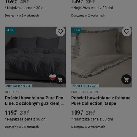
169
139
239
219
00
00
zł
zł
zł
zł
Najniższa cena z 30 dni
Najniższa cena z 30 dni
Dostępny w 2 wariantach
Dostępny w 2 wariantach
-
45%
-
50%
ZOSTAŁO 19 szt.
ZOSTAŁO 17 szt.
DETEXPOL
PURE COLLECTION
Pościel bawełniana Pure Eco
Pościel bawełniana z falbaną
Line, z ozdobnym guzikiem,
Pure Collection, taupe
grafitowa
119
109
*
*
00
00
219
219
00
00
zł
zł
zł
zł
Najniższa cena z 30 dni
Najniższa cena z 30 dni
Dostępny w 2 wariantach
Dostępny w 2 wariantach