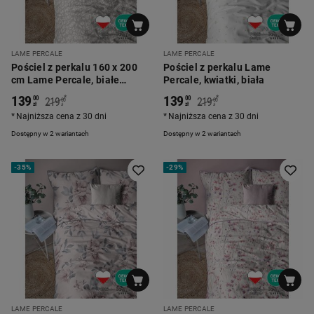
LAME PERCALE
LAME PERCALE
Pościel z perkalu 160 x 200
Pościel z perkalu Lame
cm Lame Percale, białe
Percale, kwiatki, biała
kwiaty, beżowa
139
139
*
*
00
00
219
219
00
00
zł
zł
zł
zł
Najniższa cena z 30 dni
Najniższa cena z 30 dni
Dostępny w 2 wariantach
Dostępny w 2 wariantach
-
35%
-
29%
LAME PERCALE
LAME PERCALE