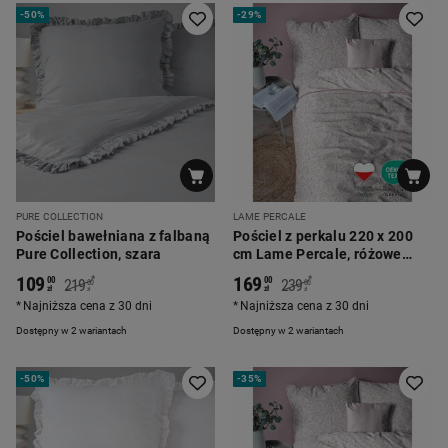
-
50%
-
29%
PURE COLLECTION
LAME PERCALE
Pościel bawełniana z falbaną
Pościel z perkalu 220 x 200
Pure Collection, szara
cm Lame Percale, różowe
kwiatki
109
169
*
*
00
00
219
239
00
00
zł
zł
zł
zł
Najniższa cena z 30 dni
Najniższa cena z 30 dni
Dostępny w 2 wariantach
Dostępny w 2 wariantach
-
50%
-
35%