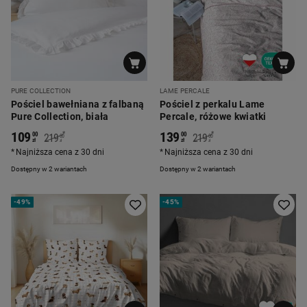
PURE COLLECTION
LAME PERCALE
Pościel bawełniana z falbaną
Pościel z perkalu Lame
Pure Collection, biała
Percale, różowe kwiatki
109
139
*
*
00
00
219
219
00
00
zł
zł
zł
zł
Najniższa cena z 30 dni
Najniższa cena z 30 dni
Dostępny w 2 wariantach
Dostępny w 2 wariantach
-
49%
-
45%