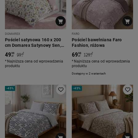
DOMAREX
FARO
Pościel satynowa 160 x 200
Pościel bawełniana Faro
cm Domarex Satynowy Sen,
Fashion, różowa
kwiaty, różowa
49
69
*
*
99
90
99
129
00
00
zł
zł
zł
zł
Najniższa cena od wprowadzenia
Najniższa cena od wprowadzenia
produktu
produktu
Dostępny w 2 wariantach
-
45%
-
45%