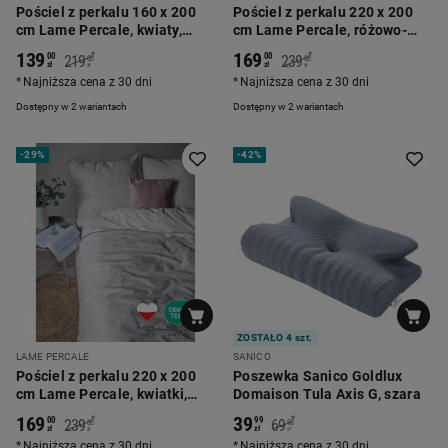
Pościel z perkalu 160 x 200
Pościel z perkalu 220 x 200
cm Lame Percale, kwiaty,
cm Lame Percale, różowo-
różowa
fioletowe kwiatki
139
169
*
*
00
00
219
239
00
00
zł
zł
zł
zł
Najniższa cena z 30 dni
Najniższa cena z 30 dni
Dostępny w 2 wariantach
Dostępny w 2 wariantach
-
29%
-
42%
ZOSTAŁO 4 szt.
LAME PERCALE
SANICO
Pościel z perkalu 220 x 200
Poszewka Sanico Goldlux
cm Lame Percale, kwiatki,
Domaison Tula Axis G, szara
szara
169
39
*
*
00
99
239
69
00
90
zł
zł
zł
zł
Najniższa cena z 30 dni
Najniższa cena z 30 dni