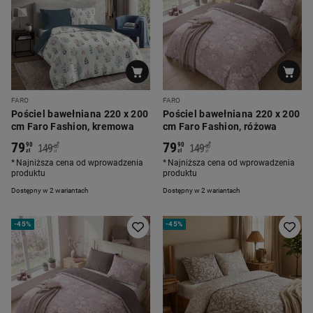
FARO
FARO
Pościel bawełniana 220 x 200
Pościel bawełniana 220 x 200
cm Faro Fashion, kremowa
cm Faro Fashion, różowa
79
79
*
*
90
90
149
149
00
00
zł
zł
zł
zł
Najniższa cena od wprowadzenia
Najniższa cena od wprowadzenia
produktu
produktu
Dostępny w 2 wariantach
Dostępny w 2 wariantach
-
45%
-
45%