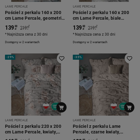
LAME PERCALE
LAME PERCALE
Pościel z perkalu 160 x 200
Pościel z perkalu 160 x 200
cm Lame Percale, geometria,
cm Lame Percale, białe
niebieska
kwiaty, szara
139
139
*
*
00
00
219
219
00
00
zł
zł
zł
zł
Najniższa cena z 30 dni
Najniższa cena z 30 dni
Dostępny w 2 wariantach
Dostępny w 2 wariantach
-
29%
-
35%
LAME PERCALE
LAME PERCALE
Pościel z perkalu 220 x 200
Pościel z perkalu Lame
cm Lame Percale, kwiaty,
Percale, czarne kwiaty,
szara
beżowa
*
*
00
00