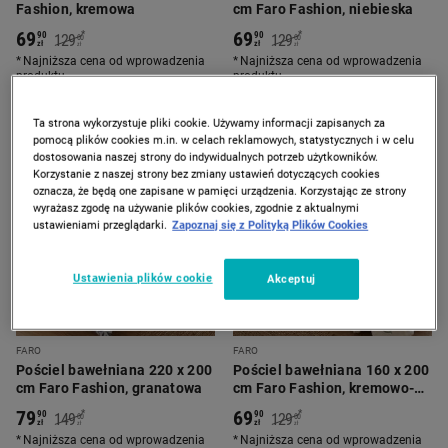
Fashion, kremowa
cm Faro Fashion, niebieska
69
69
*
*
90
90
129
129
00
00
zł
zł
zł
zł
Najniższa cena od wprowadzenia
Najniższa cena od wprowadzenia
produktu
produktu
Dostępny w 2 wariantach
Ta strona wykorzystuje pliki cookie. Używamy informacji zapisanych za
pomocą plików cookies m.in. w celach reklamowych, statystycznych i w celu
-
45%
-
45%
dostosowania naszej strony do indywidualnych potrzeb użytkowników.
Korzystanie z naszej strony bez zmiany ustawień dotyczących cookies
oznacza, że będą one zapisane w pamięci urządzenia. Korzystając ze strony
wyrażasz zgodę na używanie plików cookies, zgodnie z aktualnymi
ustawieniami przeglądarki.
Zapoznaj się z Polityką Plików Cookies
Ustawienia plików cookie
Akceptuj
FARO
FARO
Pościel bawełniana 220 x 200
Pościel bawełniana 160 x 200
cm Faro Fashion, granatowa
cm Faro Fashion, kremowo-
szara
79
69
*
*
90
90
149
129
00
00
zł
zł
zł
zł
Najniższa cena od wprowadzenia
Najniższa cena od wprowadzenia