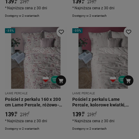
139
139
219
219
00
00
zł
zł
zł
zł
Najniższa cena z 30 dni
Najniższa cena z 30 dni
Dostępny w 2 wariantach
Dostępny w 2 wariantach
-
35%
-
35%
LAME PERCALE
LAME PERCALE
Pościel z perkalu 160 x 200
Pościel z perkalu Lame
cm Lame Percale, różowo-
Percale, kolorowe kwiatki,
fioletowe kwiatki
różowa
139
139
*
*
00
00
219
219
00
00
zł
zł
zł
zł
Najniższa cena z 30 dni
Najniższa cena z 30 dni
Dostępny w 2 wariantach
Dostępny w 2 wariantach