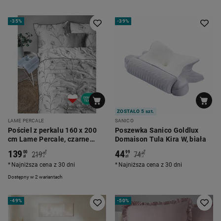
-
35%
-
39%
ZOSTAŁO 5 szt.
LAME PERCALE
SANICO
Pościel z perkalu 160 x 200
Poszewka Sanico Goldlux
cm Lame Percale, czarne
Domaison Tula Kira W, biała
kwiaty, biała
139
44
*
*
00
99
219
74
00
90
zł
zł
zł
zł
Najniższa cena z 30 dni
Najniższa cena z 30 dni
Dostępny w 2 wariantach
-
49%
-
50%