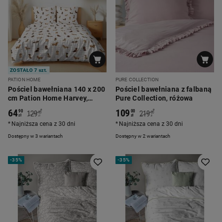
ZOSTAŁO 7 szt.
PATION HOME
PURE COLLECTION
Pościel bawełniana 140 x 200
Pościel bawełniana z falbaną
cm Pation Home Harvey,
Pure Collection, różowa
jamniki
64
109
*
*
90
00
129
219
00
00
zł
zł
zł
zł
Najniższa cena z 30 dni
Najniższa cena z 30 dni
Dostępny w 3 wariantach
Dostępny w 2 wariantach
-
35%
-
35%