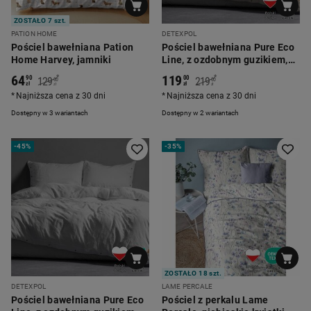
ZOSTAŁO 7 szt.
PATION HOME
DETEXPOL
Pościel bawełniana Pation
Pościel bawełniana Pure Eco
Home Harvey, jamniki
Line, z ozdobnym guzikiem,
beżowa
64
119
*
*
90
00
129
219
00
00
zł
zł
zł
zł
Najniższa cena z 30 dni
Najniższa cena z 30 dni
Dostępny w 3 wariantach
Dostępny w 2 wariantach
-
45%
-
35%
ZOSTAŁO 18 szt.
DETEXPOL
LAME PERCALE
Pościel bawełniana Pure Eco
Pościel z perkalu Lame