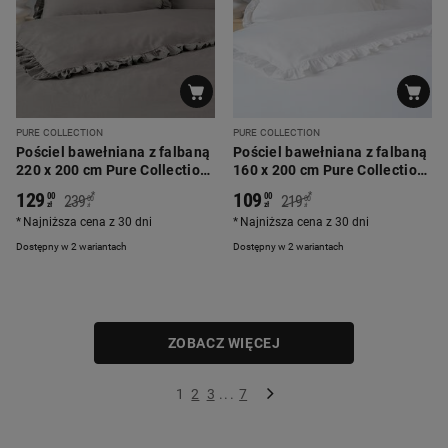
PURE COLLECTION
PURE COLLECTION
Pościel bawełniana z falbaną
Pościel bawełniana z falbaną
220 x 200 cm Pure Collection,
160 x 200 cm Pure Collection,
ciemnoszara
biała
129
109
*
*
00
00
239
219
00
00
zł
zł
zł
zł
Najniższa cena z 30 dni
Najniższa cena z 30 dni
Dostępny w 2 wariantach
Dostępny w 2 wariantach
ZOBACZ WIĘCEJ
1
2
3
...
7