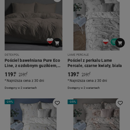
DETEXPOL
LAME PERCALE
Pościel bawełniana Pure Eco
Pościel z perkalu Lame
Line, z ozdobnym guzikiem,
Percale, czarne kwiaty, biała
taupe
119
139
*
*
00
00
219
219
00
00
zł
zł
zł
zł
Najniższa cena z 30 dni
Najniższa cena z 30 dni
Dostępny w 2 wariantach
Dostępny w 2 wariantach
-
29%
-
35%