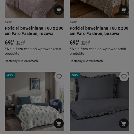
FARO
FARO
Pościel bawełniana 160 x 200
Pościel bawełniana 160 x 200
cm Faro Fashion, różowa
cm Faro Fashion, beżowa
69
69
*
*
90
90
129
129
00
00
zł
zł
zł
zł
Najniższa cena od wprowadzenia
Najniższa cena od wprowadzenia
produktu
produktu
Dostępny w 2 wariantach
Dostępny w 2 wariantach
-
45%
-
50%