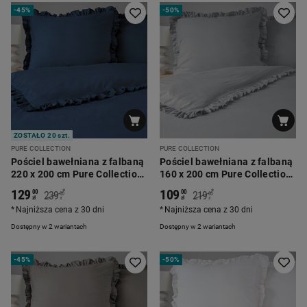
-
45%
-
50%
ZOSTAŁO 20 szt.
PURE COLLECTION
PURE COLLECTION
Pościel bawełniana z falbaną
Pościel bawełniana z falbaną
220 x 200 cm Pure Collection,
160 x 200 cm Pure Collection,
granatowa
szara
129
109
*
*
00
00
239
219
00
00
zł
zł
zł
zł
Najniższa cena z 30 dni
Najniższa cena z 30 dni
Dostępny w 2 wariantach
Dostępny w 2 wariantach
-
45%
-
50%