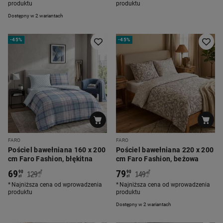
produktu
produktu
Dostępny w 2 wariantach
-
45%
-
45%
FARO
FARO
Pościel bawełniana 160 x 200
Pościel bawełniana 220 x 200
cm Faro Fashion, błękitna
cm Faro Fashion, beżowa
69
79
*
*
90
90
129
149
00
00
zł
zł
zł
zł
Najniższa cena od wprowadzenia
Najniższa cena od wprowadzenia
produktu
produktu
Dostępny w 2 wariantach