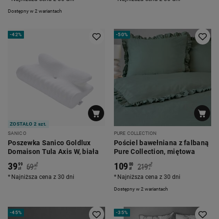
Dostępny w 2 wariantach
-
42%
-
50%
ZOSTAŁO 2 szt.
SANICO
PURE COLLECTION
Poszewka Sanico Goldlux
Pościel bawełniana z falbaną
Domaison Tula Axis W, biała
Pure Collection, miętowa
39
109
*
*
99
00
69
219
90
00
zł
zł
zł
zł
Najniższa cena z 30 dni
Najniższa cena z 30 dni
Dostępny w 2 wariantach
-
45%
-
35%