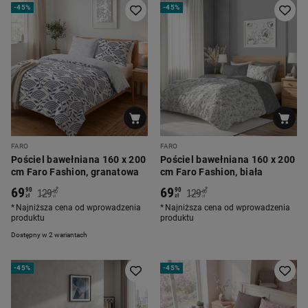
-
45%
-
45%
FARO
FARO
Pościel bawełniana 160 x 200
Pościel bawełniana 160 x 200
cm Faro Fashion, granatowa
cm Faro Fashion, biała
69
69
*
*
90
90
129
129
00
00
zł
zł
zł
zł
Najniższa cena od wprowadzenia
Najniższa cena od wprowadzenia
produktu
produktu
Dostępny w 2 wariantach
-
45%
-
45%