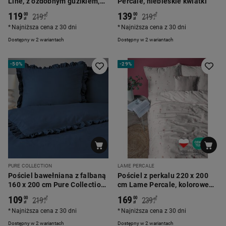
Line, z ozdobnym guzikiem,
Percale, niebieskie kwiatki
jasnoszara
119
139
*
*
00
00
219
219
00
00
zł
zł
zł
zł
Najniższa cena z 30 dni
Najniższa cena z 30 dni
Dostępny w 2 wariantach
Dostępny w 2 wariantach
-
50%
-
29%
PURE COLLECTION
LAME PERCALE
Pościel bawełniana z falbaną
Pościel z perkalu 220 x 200
160 x 200 cm Pure Collection,
cm Lame Percale, kolorowe
granatowa
kwiatki, różowa
109
169
*
*
00
00
219
239
00
00
zł
zł
zł
zł
Najniższa cena z 30 dni
Najniższa cena z 30 dni
Dostępny w 2 wariantach
Dostępny w 2 wariantach