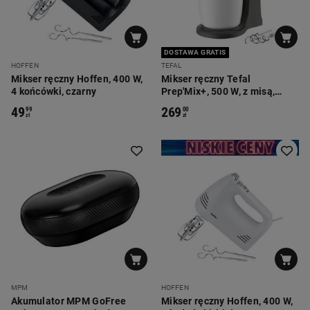
DOSTAWA GRATIS
HOFFEN
TEFAL
Mikser ręczny Hoffen, 400 W,
Mikser ręczny Tefal
4 końcówki, czarny
Prep'Mix+, 500 W, z misą,
biały
49
269
99
00
zł
zł
MPM
HOFFEN
Akumulator MPM GoFree
Mikser ręczny Hoffen, 400 W,