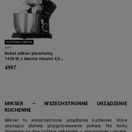
DOSTAWA GRATIS
MPM
Robot mikser planetarny,
1400 W, z dwoma misami 4,5 i
5 l, MRK-25
499
00
zł
MIKSER – WSZECHSTRONNE URZĄDZENIE
KUCHENNE
Mikser to wszechstronne urządzenia kuchenne, które
znacząco ułatwia przygotowywanie potraw. Na rynku
dostępne są dwa rodzaje mikserów – stacjonarne i ręczne.