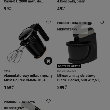
Caku-01, 2000 mAh, do
4 końcówki, biały
urządzeń z serii GoFree
99
49
00
99
zł
zł
PRODUKT CHWILOWO
NIEDOSTĘPNY
DOSTAWA GRATIS
MPM
BLACK+DECKER
Akumulatorowy mikser ręczny
Mikser z misą obrotową
MPM GoFree CMMR-01, 4
Black+Decker, 500 W, 2,5 l,
końcówki
czarny
169
299
00
00
zł
zł
PRODUKT CHWILOWO
NIEDOSTĘPNY