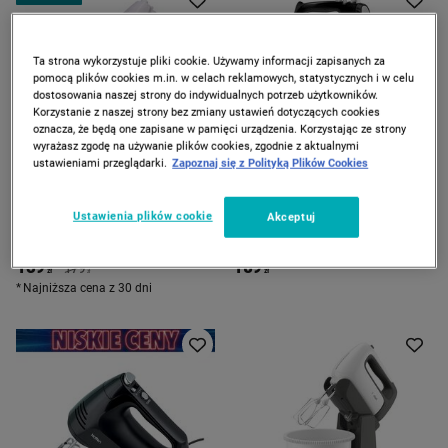
Ta strona wykorzystuje pliki cookie. Używamy informacji zapisanych za
pomocą plików cookies m.in. w celach reklamowych, statystycznych i w celu
dostosowania naszej strony do indywidualnych potrzeb użytkowników.
Korzystanie z naszej strony bez zmiany ustawień dotyczących cookies
oznacza, że będą one zapisane w pamięci urządzenia. Korzystając ze strony
wyrażasz zgodę na używanie plików cookies, zgodnie z aktualnymi
ustawieniami przeglądarki.
Zapoznaj się z Polityką Plików Cookies
ZOSTAŁO 19 szt.
BLAUPUNKT
MPM
Ustawienia plików cookie
Akceptuj
Mikser z misą obrotową
Mikser z misą obrotową MPM
Blaupunkt HMM601, 750 W, 3
MMR-20Z/C, 3 l, 750 W, czarny
l, biały
139
189
*
00
00
179
00
zł
zł
zł
Najniższa cena z 30 dni