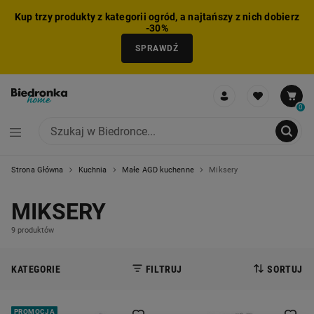
Kup trzy produkty z kategorii ogród, a najtańszy z nich dobierz
-30%
SPRAWDŹ
0
Strona Główna
Kuchnia
Małe AGD kuchenne
Miksery
NIE MOŻNA BYŁO DODAĆ CAŁEGO ZESTAWU DO KOSZYKA
ZMNIEJSZONO LICZBĘ PRODUKTÓW
USUNIĘTO PRODUKT Z KOSZYKA
DODANO PRODUKT DO KOSZYKA
ZESTAW DODANY DO KOSZYKA
MIKSERY
9 produktów
KATEGORIE
FILTRUJ
SORTUJ
PROMOCJA