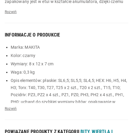
zapakowany jest w etui w kształcie akumulatora, dzięki czemu
sprawdzi się idealnie jako prezent.
Zestaw bitów marki MAKITA to niezbędny dodatek do każdej
skrzynki narzędziowej! Nie zwlekaj z zakupem i zamów go już
INFORMACJE O PRODUKCIE
dziś na Biedronka Home!
Główne cechy:
Marka:
MAKITA
Kolor:
czarny
dla profesjonalistów oraz majsterkowiczów
Wymiary:
8 x 12 x 7 cm
w zestawie: bity płaskie, HEX, Torx, Pozidriv, uchwyt
Waga:
0,3 kg
zapakowane w etui w kształcie akumulatora
Opis elementów:
płaskie: SL6,5; SL5,5; SL4,5; HEX: H6, H5, H4,
H3; Torx: T40, T30, T27, T25 x 2 szt., T20 x 2 szt., T15, T10;
Pozidriv: PZ3, PZ2 x 4 szt., PZ1, PZ0; PH3, PH2 x 4 szt., PH1,
PH0; uchwyt do szybkiej wymiany bitów; opakowanie w
kształcie akumulatora
Okres gwarancji (lata):
2
Informacja dotycząca bezpieczeństwa i inne dane (instrukcja,
POWIĄZANE PRODUKTY Z KATEGORII
BITY, WIERTŁA I
szczegóły produktu):
Produkt wprowadzony do obrotu na