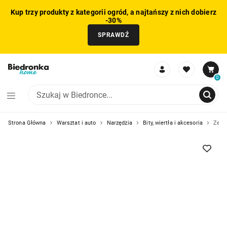
Kup trzy produkty z kategorii ogród, a najtańszy z nich dobierz
-30%
SPRAWDŹ
0
Strona Główna
Warsztat i auto
Narzędzia
Bity, wiertła i akcesoria
Zest
NIE MOŻNA BYŁO DODAĆ CAŁEGO ZESTAWU DO KOSZYKA
ZMNIEJSZONO LICZBĘ PRODUKTÓW
USUNIĘTO PRODUKT Z KOSZYKA
DODANO PRODUKT DO KOSZYKA
ZESTAW DODANY DO KOSZYKA