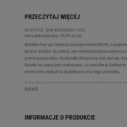
PRZECZYTAJ WIĘCEJ
ID
472752
EAN 8720294011125
Cena jednostkowa:
29,99 zł/szt.
Butelka Pop-up Campus Dżungla marki MEPAL o pojemnośc
picie w drodze, do szkoły, ale również podczas aktywny
pomocą przycisku. Do butelki dołączony jest zaczep, dzi
butelki na napój jest rozkręcana, co umożliwia dokładn
estetyczny nadruk to dodatkowy atut tego produktu.
Bidon Pop-up Campus można stosować dla gorących napo
już teraz na Biedronka Home!
Główne cechy:
szczelny dzióbek otwierany za pomocą przy
INFORMACJE O PRODUKCIE
zaczep, umożliwiający zawieszenie do plecak
rozkręcana zakrętka