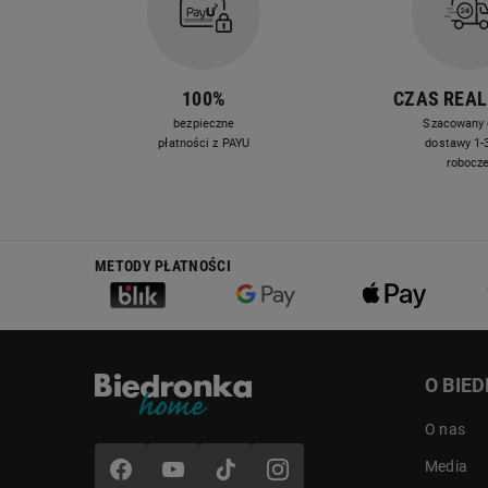
100%
CZAS REAL
bezpieczne
Szacowany 
płatności z PAYU
dostawy 1-3
robocz
METODY PŁATNOŚCI
O BIE
O nas
Media