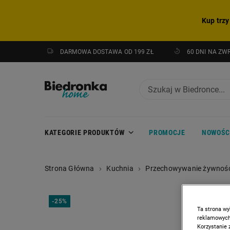
Kup trzy
DARMOWA DOSTAWA OD 199 ZŁ
60 DNI NA ZW
KATEGORIE PRODUKTÓW
PROMOCJE
NOWOŚC
Strona Główna
Kuchnia
Przechowywanie żywnośc
-
25%
Ta strona wy
reklamowych,
Korzystanie 