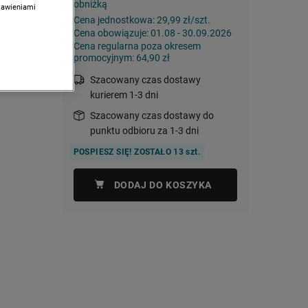
obniżką
stawieniami
Cena jednostkowa:
29,99 zł/szt.
Cena obowiązuje: 01.08 - 30.09.2026
Cena regularna poza okresem
on posiada
promocyjnym: 64,90 zł
 co
Szacowany czas dostawy
kurierem 1-3 dni
Szacowany czas dostawy do
punktu odbioru za 1-3 dni
POSPIESZ SIĘ! ZOSTAŁO 13 szt.
DODAJ DO KOSZYKA