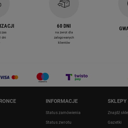
IZACJI
60 DNI
GW
czas
na zwrot dla
 dni
zalogowanych
e
klientów
DRONCE
INFORMACJE
SKLEPY
Status zamówienia
Znajdź skl
Status zwrotu
Gazetki