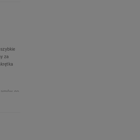
 szybkie
ny za
akrętka
 zamów go