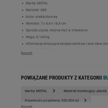
Marka:
MEPAL
nadaje się do mycia w zmywarce
Materiał:
ABS
Kolor:
wielokolorowy
Wymiary:
7 x 6,4 x 18,4 cm
Sposób użycia:
można myć w zmywarce
Waga:
0,144 kg
Informacja dotycząca bezpieczeństwa i inne dane (in
przed 13.12.2024.
Pojemność:
400
POWIĄZANE PRODUKTY Z KATEGORII
B
Marka: MEPAL
Materiał dominujący: plastik
Pojemność urządzenia: 300-500 ml