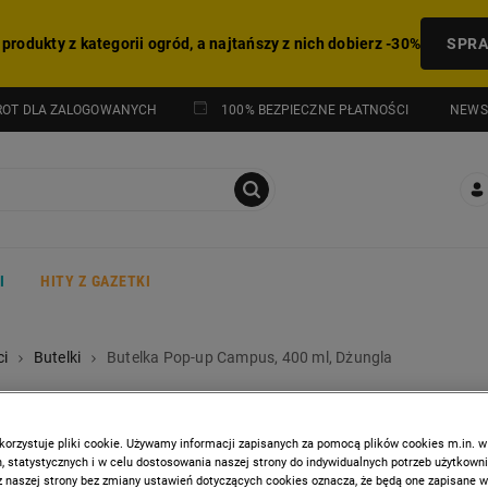
 produkty z kategorii ogród, a najtańszy z nich dobierz -30%
SPR
NEWS
ROT DLA ZALOGOWANYCH
100% BEZPIECZNE PŁATNOŚCI
I
HITY Z GAZETKI
i
Butelki
Butelka Pop-up Campus, 400 ml, Dżungla
MEPAL
Butelka Pop-up Campus, 4
korzystuje pliki cookie. Używamy informacji zapisanych za pomocą plików cookies m.in. w
 statystycznych i w celu dostosowania naszej strony do indywidualnych potrzeb użytkown
z naszej strony bez zmiany ustawień dotyczących cookies oznacza, że będą one zapisane 