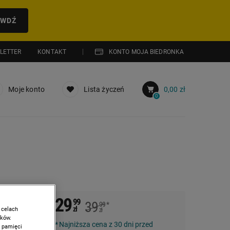
AWDŹ
LETTER
KONTAKT
KONTO MOJA BIEDRONKA
Moje konto
Lista życzeń
0,00 zł
0
29
99
39
99
*
00
zł
 celach
zł
ików.
Najniższa cena z 30 dni przed
w pamięci