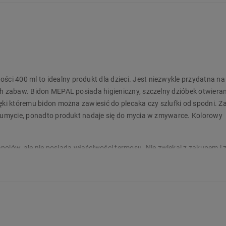
i 400 ml to idealny produkt dla dzieci. Jest niezwykle przydatna na
ch zabaw. Bidon MEPAL posiada higieniczny, szczelny dzióbek otwiera
ęki któremu bidon można zawiesić do plecaka czy szlufki od spodni. Z
e umycie, ponadto produkt nadaje się do mycia w zmywarce. Kolorowy
jów, ale nie posiada właściwości termosu. Nie zwlekaj z zakupem i
cisku
a lub szlufki od spodni