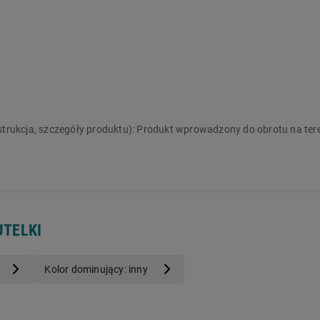
strukcja, szczegóły produktu):
Produkt wprowadzony do obrotu na ter
UTELKI
Kolor dominujący: inny